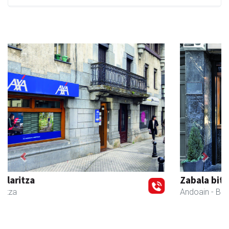
Previous
Next
Zabala bitxitegia
Andoain
- Bitxitegiak