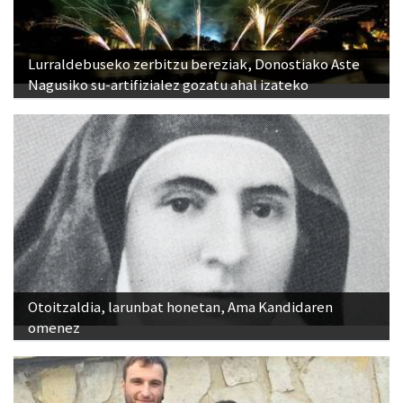
Lurraldebuseko zerbitzu bereziak, Donostiako Aste
Nagusiko su-artifizialez gozatu ahal izateko
Otoitzaldia, larunbat honetan, Ama Kandidaren
omenez