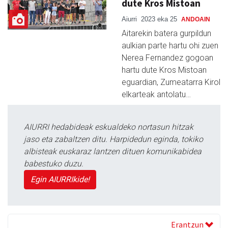
dute Kros Mistoan
Aiurri
2023 eka 25
ANDOAIN
Aitarekin batera gurpildun
aulkian parte hartu ohi zuen
Nerea Fernandez gogoan
hartu dute Kros Mistoan
eguardian, Zumeatarra Kirol
elkarteak antolatu…
AIURRI hedabideak eskualdeko nortasun hitzak
jaso eta zabaltzen ditu. Harpidedun eginda, tokiko
albisteak euskaraz lantzen dituen komunikabidea
babestuko duzu.
Egin AIURRIkide!
Erantzun