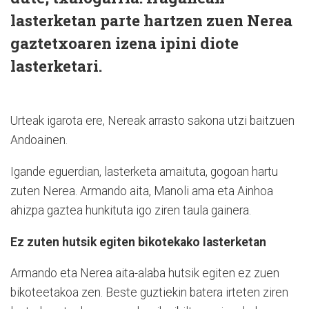
lasterketan parte hartzen zuen Nerea
gaztetxoaren izena ipini diote
lasterketari.
Urteak igarota ere, Nereak arrasto sakona utzi baitzuen
Andoainen.
Igande eguerdian, lasterketa amaituta, gogoan hartu
zuten Nerea. Armando aita, Manoli ama eta Ainhoa
ahizpa gaztea hunkituta igo ziren taula gainera.
Ez zuten hutsik egiten bikotekako lasterketan
Armando eta Nerea aita-alaba hutsik egiten ez zuen
bikoteetakoa zen. Beste guztiekin batera irteten ziren