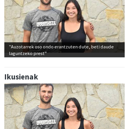
"Auzotarrek oso ondo erantzuten dute, beti daude
laguntzeko prest"
Ikusienak