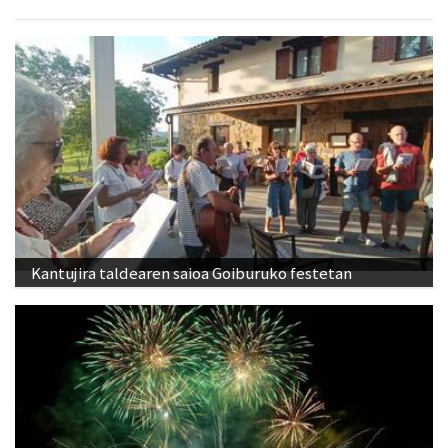
Kantujira taldearen saioa Goiburuko festetan