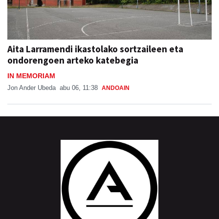
Aita Larramendi ikastolako sortzaileen eta
ondorengoen arteko katebegia
IN MEMORIAM
Jon Ander Ubeda
abu 06, 11:38
ANDOAIN