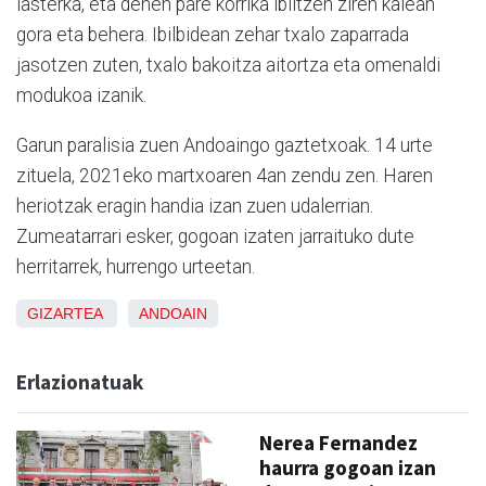
lasterka, eta denen pare korrika ibiltzen ziren kalean
gora eta behera. Ibilbidean zehar txalo zaparrada
jasotzen zuten, txalo bakoitza aitortza eta omenaldi
modukoa izanik.
Garun paralisia zuen Andoaingo gaztetxoak. 14 urte
zituela, 2021eko martxoaren 4an zendu zen. Haren
heriotzak eragin handia izan zuen udalerrian.
Zumeatarrari esker, gogoan izaten jarraituko dute
herritarrek, hurrengo urteetan.
GIZARTEA
ANDOAIN
Erlazionatuak
Nerea Fernandez
haurra gogoan izan