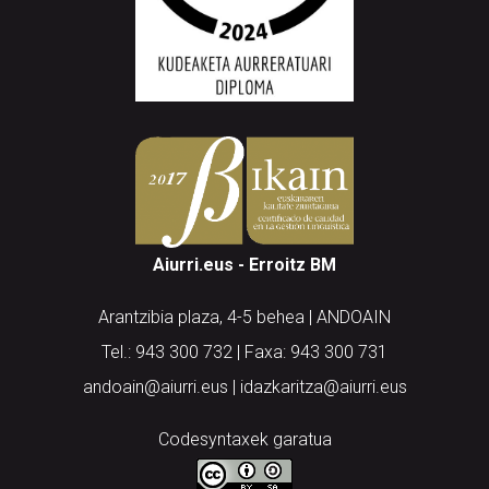
Aiurri.eus - Erroitz BM
Arantzibia plaza, 4-5 behea | ANDOAIN
Tel.: 943 300 732 | Faxa: 943 300 731
andoain@aiurri.eus | idazkaritza@aiurri.eus
Codesyntaxek garatua