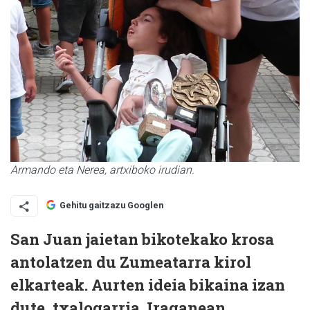
Armando eta Nerea, artxiboko irudian.
Gehitu gaitzazu Googlen
San Juan jaietan bikotekako krosa
antolatzen du Zumeatarra kirol
elkarteak. Aurten ideia bikaina izan
dute, txalogarria. Iraganean