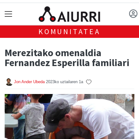
KOMUNITATEA
Merezitako omenaldia
Fernandez Esperilla familiari
Jon Ander Ubeda
2023ko uztailaren 1a