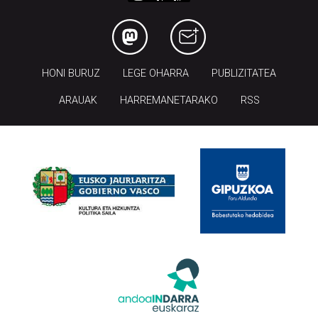
HONI BURUZ
LEGE OHARRA
PUBLIZITATEA
ARAUAK
HARREMANETARAKO
RSS