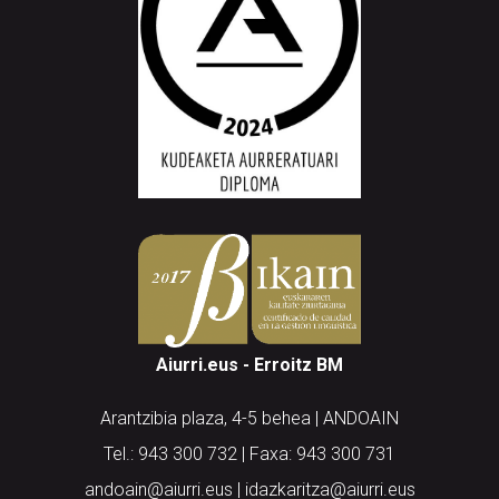
Aiurri.eus - Erroitz BM
Arantzibia plaza, 4-5 behea | ANDOAIN
Tel.: 943 300 732 | Faxa: 943 300 731
andoain@aiurri.eus | idazkaritza@aiurri.eus