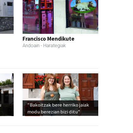
Francisco Mendikute
Andoain
- Harategiak
u
"Bakoitzak bere herriko jaiak
modu berezian bizi ditu"