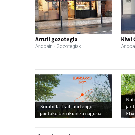
Arruti gozotegia
Kiwi 
Andoain
- Gozotegiak
Andoa
Nat
Sorabilla Trail, aurtengo
jard
jaietako berrikuntza nagusia
Etx