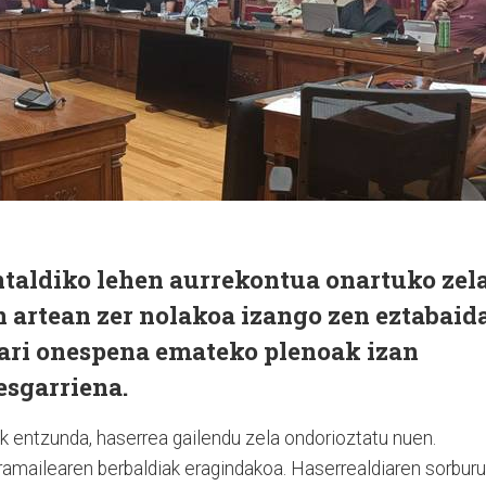
taldiko lehen aurrekontua onartuko zel
 artean zer nolakoa izango zen eztabaida
ari onespena emateko plenoak izan
esgarriena.
k entzunda, haserrea gailendu zela ondorioztatu nuen.
eramailearen berbaldiak eragindakoa. Haserrealdiaren sorbur