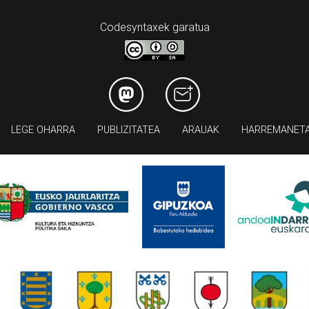
Codesyntaxek garatua
LEGE OHARRA
PUBLIZITATEA
ARAUAK
HARREMANET