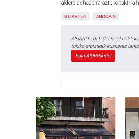
alderdiak haserrarazteko taktika h
GIZARTEA
ANDOAIN
AIURRI hedabideak eskualdeko n
tokiko albisteak euskaraz lan
Egin AIURRIkide!