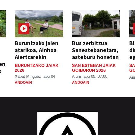
Buruntzako jaien
Bus zerbitzua
Bi
atarikoa, Ainhoa
Sanestebanetara,
di
Aiertzarekin
asteburu honetan
e
ien
BURUNTZAKO JAIAK
SAN ESTEBAN JAIAK
SA
k
2026
GOIBURUN 2026
GO
Xabat Minguez
abu 04
Aiurri
abu 05, 07:00
Aiu
ANDOAIN
ANDOAIN