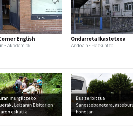
Corner English
Ondarreta Ikastetxea
in
- Akademiak
Andoain
- Hezkuntza
uran murgiltzeko
Bus zerbitzua
uerak, Leizaran Bisitarien
Sanestebanetara, astebur
earen eskutik
honetan