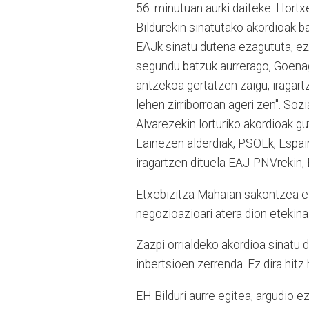
56. minutuan aurki daiteke. Hor
Bildurekin sinatutako akordioak ba
EAJk sinatu dutena ezagututa, ez 
segundu batzuk aurrerago, Goenag
antzekoa gertatzen zaigu, iragar
lehen zirriborroan ageri zen". Sozia
Alvarezekin lorturiko akordioak gu
Lainezen alderdiak, PSOEk, Espai
iragartzen dituela EAJ-PNVrekin, E
Etxebizitza Mahaian sakontzea et
negozioazioari atera dion etekina
Zazpi orrialdeko akordioa sinatu 
inbertsioen zerrenda. Ez dira hitz
EH Bilduri aurre egitea, argudio e