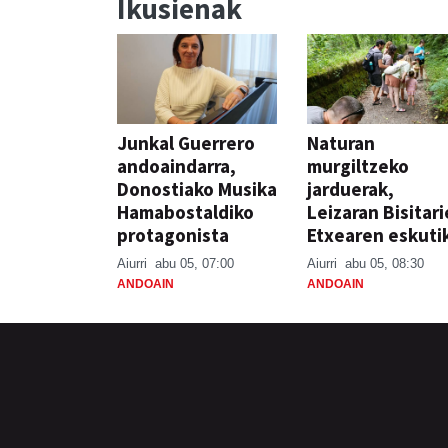
Ikusienak
Junkal Guerrero
Naturan
andoaindarra,
murgiltzeko
Donostiako Musika
jarduerak,
Hamabostaldiko
Leizaran Bisitar
protagonista
Etxearen eskuti
Aiurri
abu 05, 07:00
Aiurri
abu 05, 08:30
ANDOAIN
ANDOAIN