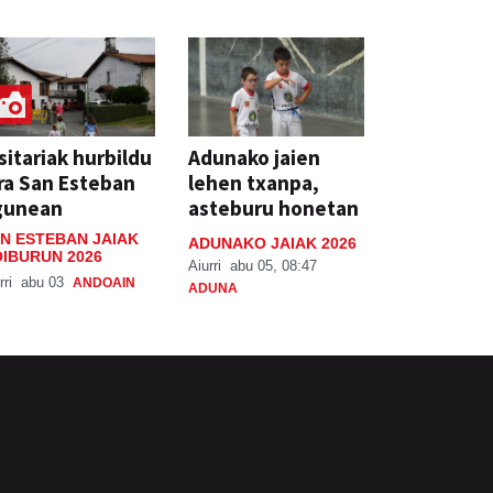
sitariak hurbildu
Adunako jaien
ra San Esteban
lehen txanpa,
gunean
asteburu honetan
N ESTEBAN JAIAK
ADUNAKO JAIAK 2026
IBURUN 2026
Aiurri
abu 05, 08:47
rri
abu 03
ANDOAIN
ADUNA