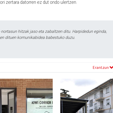
ori zertara datorren ez dut ondo ulertzen.
ortasun hitzak jaso eta zabaltzen ditu. Harpidedun eginda,
tzen dituen komunikabidea babestuko duzu.
Erantzun