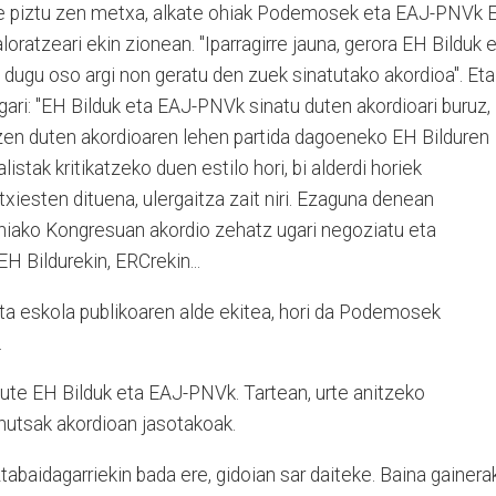
txe piztu zen metxa, alkate ohiak Podemosek eta EAJ-PNVk 
loratzeari ekin zionean. "Iparragirre jauna, gerora EH Bilduk 
dugu oso argi non geratu den zuek sinatutako akordioa". Eta
ari: "EH Bilduk eta EAJ-PNVk sinatu duten akordioari buruz,
tzen duten akordioaren lehen partida dagoeneko EH Bilduren
listak kritikatzeko duen estilo hori, bi alderdi horiek
txiesten dituena, ulergaitza zait niri. Ezaguna denean
niako Kongresuan akordio zehatz ugari negoziatu eta
H Bildurekin, ERCrekin...
a eskola publikoaren alde ekitea, hori da Podemosek
.
dute EH Bilduk eta EAJ-PNVk. Tartean, urte anitzeko
 hutsak akordioan jasotakoak.
ztabaidagarriekin bada ere, gidoian sar daiteke. Baina gainera