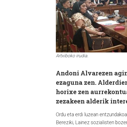
Artxiboko irudia.
Andoni Alvarezen agin
ezaguna zen. Alderdien
horixe zen aurrekontu
zezakeen alderik inter
Ordu eta erdi luzean entzundakoa
Bereziki, Lainez sozialisten boz