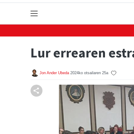
Lur errearen estr
Jon Ander Ubeda
2024ko otsailaren 25a