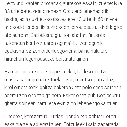
Lertxundi kantari oriotarrak, aurrekoa eskaini zuenetik ia
33 urte betetzear direnean. Ordu erdi lehenagotik
hasita, adin guztietako (batez ere 40 urtetik 60 urtera
artekoak) jendea ikus zitekeen lerroa osatuz kiroldegiko
ate aurrean. Gai bakarra guztion ahotan, “iritsi da
azkenean kontzertuaren eguna”. Ez zen egunik
egokiena, ez zen ordurik egokiena, baina hala ere,
hirurehun lagun pasatxo bertaratu ginen.
Hamar minutuko atzerapenarekin, taldeko zortzi
musikariak inguruan zituela, lasai, mantso, patxadaz,
kirol oinetakoak, galtza bakeroak eta polo grisa soinean
agertu zen oholtza gainera. Esker onez publikoa agurtu,
gitarra soinean hartu eta ekin zion lehenengo kantuari.
Ondoren, kontzertua Lurdes Iriondo eta Xabier Leteri
eskainia zela adierazi zuen. Entzuleek txalo zaparrada