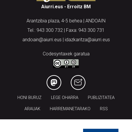
Aiurri.eus - Erroitz BM
Arantzibia plaza, 4-5 behea | ANDOAIN
Tel.: 943 300 732 | Faxa: 943 300 731
andoain@aiurri.eus | idazkaritza@aiurri.eus
Codesyntaxek garatua
HONI BURUZ
LEGE OHARRA
PUBLIZITATEA
ARAUAK
HARREMANETARAKO
RSS