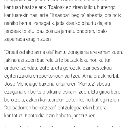
kantuan hasi zelarik. Txaloak ez ziren isildu, hurrengo
kantuarekin hasi arte. “Itsasoari begira” abestia, oraindik
nahiko berria izanagatik, jada klasiko bihurtu da, eta
jendeak txistu joaz doinua jarraitu ondoren, txalo
zaparrada eragin zuen.
“Orbaitzetako arma ola” kantu zoragarria ere eman zuen,
jakinarazi zuen badirela urte batzuk leku hori kultur-
ondare izendatu zutela, eta geroztik, ezinbestekoa
egiten zaiola errepertorioan sartzea. Amaieratik hurbil,
Jose Mendiage baxenafartarraren “Kantuz” abesti
ezagunaren bertsio bikaina eskaini zuen. Eta giroa bero-
bero zela, azken kantuarekin Leteri keinu bat egin zion
“Xalbadorren heriotzean” entzulegoarekin batera
kantatuz. Kantaldia ezin hobeto jantzi zuen.