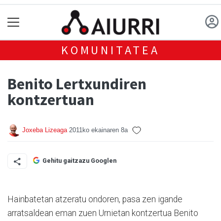
KOMUNITATEA
Benito Lertxundiren
kontzertuan
Joxeba Lizeaga
2011ko ekainaren 8a
Gehitu gaitzazu Googlen
Hainbatetan atzeratu ondoren, pasa zen igande
arratsaldean eman zuen Urnietan kontzertua Benito