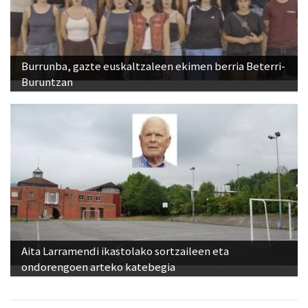
Burrunba, gazte euskaltzaleen ekimen berria Beterri-
Buruntzan
Aita Larramendi ikastolako sortzaileen eta
ondorengoen arteko katebegia