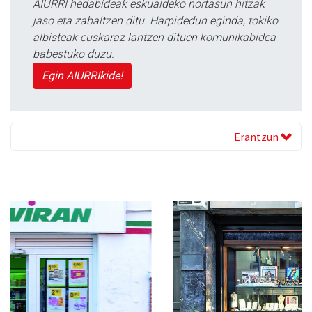
AIURRI hedabideak eskualdeko nortasun hitzak
jaso eta zabaltzen ditu. Harpidedun eginda, tokiko
albisteak euskaraz lantzen dituen komunikabidea
babestuko duzu.
Egin AIURRIkide!
Erantzun