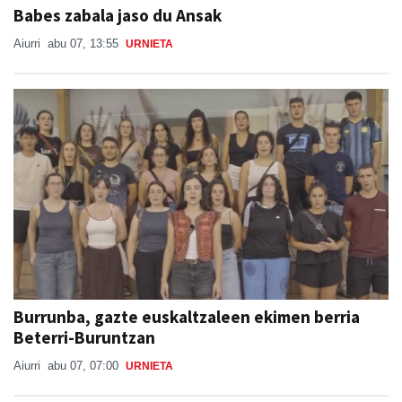
Babes zabala jaso du Ansak
Aiurri
abu 07, 13:55
URNIETA
Burrunba, gazte euskaltzaleen ekimen berria
Beterri-Buruntzan
Aiurri
abu 07, 07:00
URNIETA