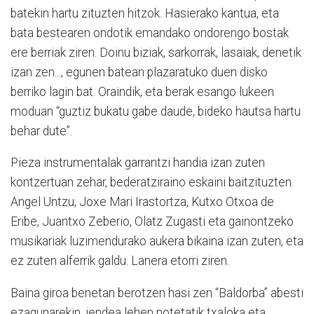
batekin hartu zituzten hitzok. Hasierako kantua, eta
bata bestearen ondotik emandako ondorengo bostak
ere berriak ziren. Doinu biziak, sarkorrak, lasaiak, denetik
izan zen..., egunen batean plazaratuko duen disko
berriko lagin bat. Oraindik, eta berak esango lukeen
moduan “guztiz bukatu gabe daude, bideko hautsa hartu
behar dute”.
Pieza instrumentalak garrantzi handia izan zuten
kontzertuan zehar, bederatziraino eskaini baitzituzten.
Angel Untzu, Joxe Mari Irastortza, Kutxo Otxoa de
Eribe, Juantxo Zeberio, Olatz Zugasti eta gainontzeko
musikariak luzimendurako aukera bikaina izan zuten, eta
ez zuten alferrik galdu. Lanera etorri ziren.
Baina giroa benetan berotzen hasi zen “Baldorba” abesti
ezagunarekin, jendea lehen notetatik txaloka eta