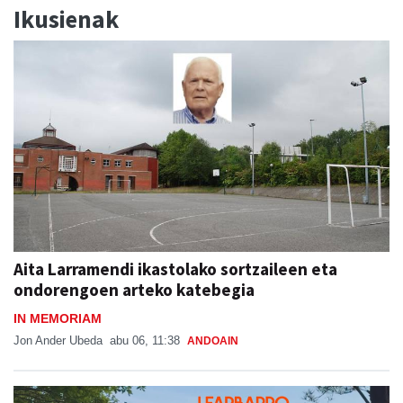
Ikusienak
Aita Larramendi ikastolako sortzaileen eta
ondorengoen arteko katebegia
IN MEMORIAM
Jon Ander Ubeda
abu 06, 11:38
ANDOAIN