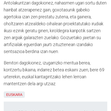
Antolakuntzari dagokionez, nahasmen ugari sortu duten
hainbat atzerapenez gain, goxotasunik gabeko
agertokia izan zen prestatu zutena, eta gainera,
oholtzaren atzealdeko oihalean proiektatutako irudiak
ikusi ezinik geratu ginen, kiroldegira kanpotik sartzen
zen argiak galarazten zuelako. Goizuetako jaietan su
artifizialak eguerdian jaurti zituztenean izandako
sentsazioa berdina izan nuen.
Benitori dagokionez, izugarrizko meritua berea,
kontzertu bikaina, indarrez betea eskaini zuen, bere 69
urterekin, euskal kantagintzako lehen lerroan
mantentzen dela argi utziaz.
EUSKARA