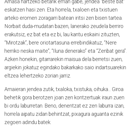
Arnasa hartzeko betarik eman gabe, jendea “beste bat”
eskatzen hasi zen. Eta horrela, txaloen eta txistuen
arteko eromen zoragarri batean iritsi zen bisen tartea.
Norbait duda-mudatan bazen, lanerako zeudela berriro
erakutsiz, ez bat eta ez bi, lau kantu eskaini zituzten,
“Mirotzak”, bere oriotartasuna errebindikatuz, “Nere
herriko neska maite”, “Iluna denerako” eta “Zenbat gera”.
Azken honekin, gitarrarekin maisua dela berretsi zuen,
argiekin jokatuz egindako bakarkako saio indartsuarekin
eltzea lehertzeko zorian jarriz.
Amaieran jendea zutik, txaloka, txistuka, oihuka... Giroa
behetik gora berotzen joan zen kontzertuak iraun zuen
bi ordu laburretan. Beno, denentzat ez zen laburra izan,
horrela aipatu zidan behintzat, pixagura aguanta ezinik
zegoen adindu batek.