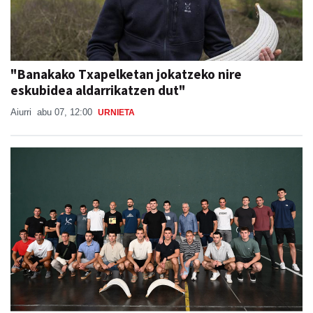
"Banakako Txapelketan jokatzeko nire
eskubidea aldarrikatzen dut"
Aiurri
abu 07, 12:00
URNIETA