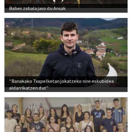
Babes zabala jaso du Ansak
"Banakako Txapelketan jokatzeko nire eskubidea
aldarrikatzen dut"