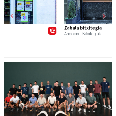
Previous
Next
Zabala bitxitegia
Andoain
- Bitxitegiak