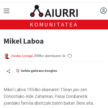
KOMUNITATEA
Mikel Laboa
Joxeba Lizeaga
2008ko abenduaren 3a
Gehitu gaitzazu Googlen
Mikel Laboa 1934ko ekainaren 15ean jaio zen
Donostiako Alde Zaharrean, Pasai Donibanetik
joandako familia abertzale baten baitan. Bere aita,