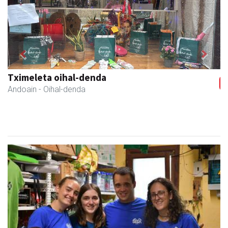
Previous
Next
Tximeleta oihal-denda
Andoain
- Oihal-denda