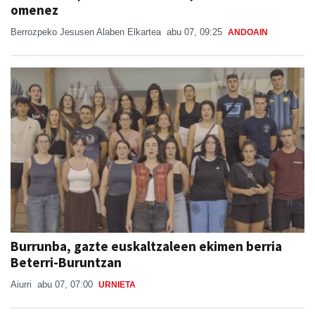
omenez
Berrozpeko Jesusen Alaben Elkartea
abu 07, 09:25
ANDOAIN
Burrunba, gazte euskaltzaleen ekimen berria
Beterri-Buruntzan
Aiurri
abu 07, 07:00
URNIETA