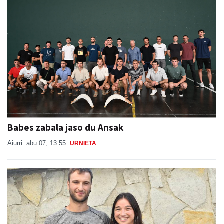
Babes zabala jaso du Ansak
Aiurri
abu 07, 13:55
URNIETA