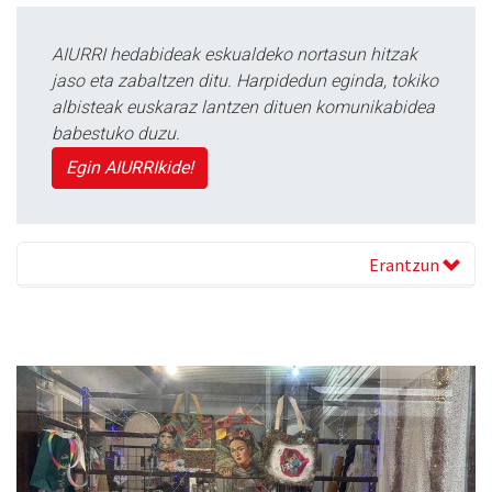
AIURRI hedabideak eskualdeko nortasun hitzak
jaso eta zabaltzen ditu. Harpidedun eginda, tokiko
albisteak euskaraz lantzen dituen komunikabidea
babestuko duzu.
Egin AIURRIkide!
Erantzun