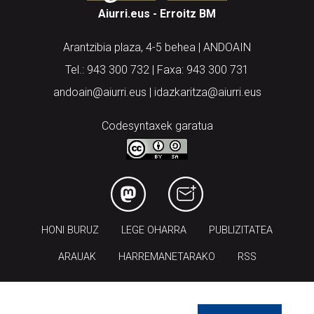
Aiurri.eus - Erroitz BM
Arantzibia plaza, 4-5 behea | ANDOAIN
Tel.: 943 300 732 | Faxa: 943 300 731
andoain@aiurri.eus | idazkaritza@aiurri.eus
Codesyntaxek garatua
HONI BURUZ
LEGE OHARRA
PUBLIZITATEA
ARAUAK
HARREMANETARAKO
RSS