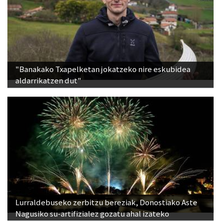
"Banakako Txapelketan jokatzeko nire eskubidea
aldarrikatzen dut"
Lurraldebuseko zerbitzu bereziak, Donostiako Aste
Nagusiko su-artifizialez gozatu ahal izateko