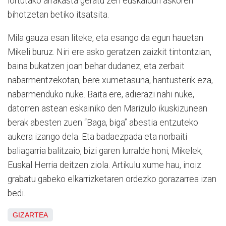
lortutako arrakasta geratu zen euskaldun askoren
bihotzetan betiko itsatsita.
Mila gauza esan liteke, eta esango da egun hauetan
Mikeli buruz. Niri ere asko geratzen zaizkit tintontzian,
baina bukatzen joan behar dudanez, eta zerbait
nabarmentzekotan, bere xumetasuna, hantusterik eza,
nabarmenduko nuke. Baita ere, adierazi nahi nuke,
datorren astean eskainiko den Marizulo ikuskizunean
berak abesten zuen “Baga, biga” abestia entzuteko
aukera izango dela. Eta badaezpada eta norbaiti
baliagarria balitzaio, bizi garen lurralde honi, Mikelek,
Euskal Herria deitzen ziola. Artikulu xume hau, inoiz
grabatu gabeko elkarrizketaren ordezko gorazarrea izan
bedi.
GIZARTEA