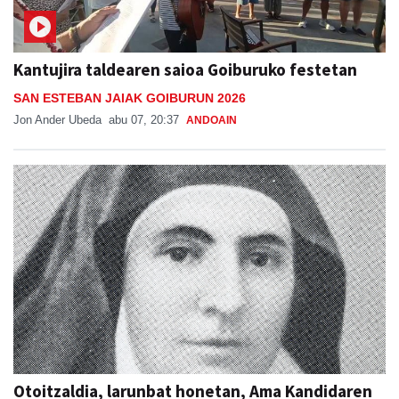
Kantujira taldearen saioa Goiburuko festetan
SAN ESTEBAN JAIAK GOIBURUN 2026
Jon Ander Ubeda
abu 07, 20:37
ANDOAIN
Otoitzaldia, larunbat honetan, Ama Kandidaren