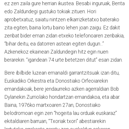
ez zen zaila gure herrian ikustea. Besabi inguruak, Benta
edo Zaldundegi gustuko tokiak zituen. Hori
aprobetxatuz, saiatu nintzen elkarrizketatxo baterako
zita egiten, baina lortu baino lehen joan zaigu. Ez dakit
zenbat bider eman zidan etxeko telefonoaren zenbakia,
“bihar deitu, ea datorren astean egiten dugun...”
Azkenekoz ekainean Zaldundegin hitz egin nuen
berarekin. “igandean 74 urte betetzen ditut” esan zidan.
Bere ibilbide luzean emanaldi garrantzitsuak izan ditu,
Euskadiko Orkestra eta Donostiako Orfeoiarekin
emandakoak, bere jendaurreko azken agerraldian Bob
Dylanekin Zurriolako hondartzan emandakoa, eta abar.
Baina, 1976ko martxoaren 27an, Donostiako
belodromoan egin zen “hogeita lau orduak euskaraz”
ekitaldiaren barruan, “Txoriak txori” abestiarekin