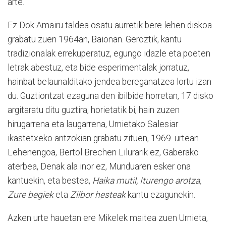
arte.
Ez Dok Amairu taldea osatu aurretik bere lehen diskoa
grabatu zuen 1964an, Baionan. Geroztik, kantu
tradizionalak errekuperatuz, egungo idazle eta poeten
letrak abestuz, eta bide esperimentalak jorratuz,
hainbat belaunalditako jendea bereganatzea lortu izan
du. Guztiontzat ezaguna den ibilbide horretan, 17 disko
argitaratu ditu guztira, horietatik bi, hain zuzen
hirugarrena eta laugarrena, Urnietako Salesiar
ikastetxeko antzokian grabatu zituen, 1969. urtean.
Lehenengoa, Bertol Brechen Lilurarik ez, Gaberako
aterbea, Denak ala inor ez, Munduaren esker ona
kantuekin, eta bestea,
Haika mutil, Iturengo arotza,
Zure begiek
eta
Zilbor hesteak
kantu ezagunekin.
Azken urte hauetan ere Mikelek maitea zuen Urnieta,