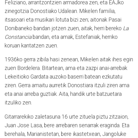
Feliziano, arrantzontzien armadorea zen, eta EAJko
zinegotzia Donostiako Udalean. Mikelen familia,
itsasoari eta musikari lotuta bizi zen; aitonak Pasai
Donibaneko bandan jotzen zuen, aitak, herri bereko
La
Constancia
bandan, eta amak, Estefaniak, herriko
koruan kantatzen zuen.
1936ko gerra zibila hasi zenean, Mikelen aitak ihes egin
zuen Bordelera. Bitartean, ama eta zazpi anai-arrebak
Lekeitioko Gardata auzoko baserri batean ezkutatu
ziren. Gerra amaitu aurretik Donostiara itzuli ziren ama
eta anai arreba guztiak. Aita, handik urte batzuetara
itzuliko zen.
Gitarrarekiko zaletasuna 16 urte zituela piztu zitzaion,
Juan Jose Lasa, bere arrebaren senarrak eraginda. Eta
berehala, Marianistetan, bere ikastetxean, Jangoluke