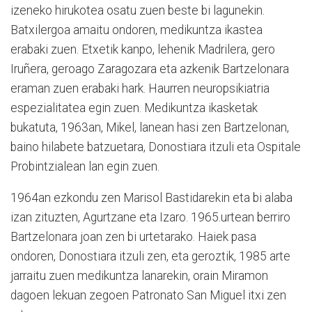
izeneko hirukotea osatu zuen beste bi lagunekin.
Batxilergoa amaitu ondoren, medikuntza ikastea
erabaki zuen. Etxetik kanpo, lehenik Madrilera, gero
Iruñera, geroago Zaragozara eta azkenik Bartzelonara
eraman zuen erabaki hark. Haurren neuropsikiatria
espezialitatea egin zuen. Medikuntza ikasketak
bukatuta, 1963an, Mikel, lanean hasi zen Bartzelonan,
baino hilabete batzuetara, Donostiara itzuli eta Ospitale
Probintzialean lan egin zuen.
1964an ezkondu zen Marisol Bastidarekin eta bi alaba
izan zituzten, Agurtzane eta Izaro. 1965.urtean berriro
Bartzelonara joan zen bi urtetarako. Haiek pasa
ondoren, Donostiara itzuli zen, eta geroztik, 1985 arte
jarraitu zuen medikuntza lanarekin, orain Miramon
dagoen lekuan zegoen Patronato San Miguel itxi zen