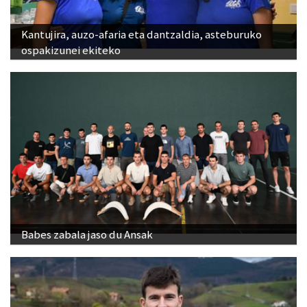
Kantujira, auzo-afaria eta dantzaldia, asteburuko
ospakizunei ekiteko
Babes zabala jaso du Ansak