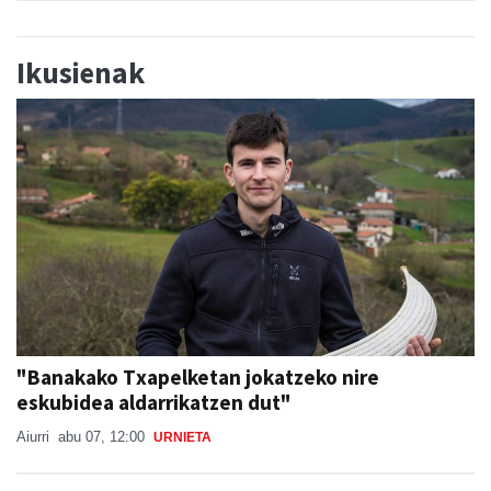
Ikusienak
"Banakako Txapelketan jokatzeko nire
eskubidea aldarrikatzen dut"
Aiurri
abu 07, 12:00
URNIETA