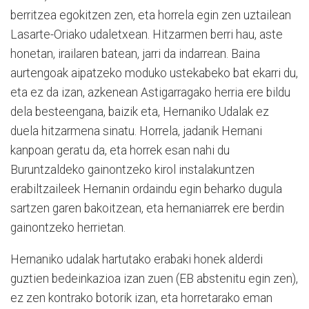
berritzea egokitzen zen, eta horrela egin zen uztailean
Lasarte-Oriako udaletxean. Hitzarmen berri hau, aste
honetan, irailaren batean, jarri da indarrean. Baina
aurtengoak aipatzeko moduko ustekabeko bat ekarri du,
eta ez da izan, azkenean Astigarragako herria ere bildu
dela besteengana, baizik eta, Hernaniko Udalak ez
duela hitzarmena sinatu. Horrela, jadanik Hernani
kanpoan geratu da, eta horrek esan nahi du
Buruntzaldeko gainontzeko kirol instalakuntzen
erabiltzaileek Hernanin ordaindu egin beharko dugula
sartzen garen bakoitzean, eta hernaniarrek ere berdin
gainontzeko herrietan.
Hernaniko udalak hartutako erabaki honek alderdi
guztien bedeinkazioa izan zuen (EB abstenitu egin zen),
ez zen kontrako botorik izan, eta horretarako eman