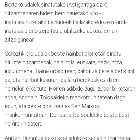
Bertako udalek sinatutako (Astigarraga ezik)
hitzarmenaren bidez, herri hauetako kirol-
instalakuntzetako bazkideek bailarako edozein kirol-
instalazio edo zerbitzu erabiltzeko aukera eman
zitzaigunean.
Geroztik ere udalok beste hainbat alorretan sinatu
dituzte hitzarmenak, hala nola, euskara, hezkuntza,
ingurumena... baina orokorrean, bakoitza bere aldetik ibili
da, eta hainbat kasutan, bailara berekoak ez diren
herriekin elkartuta. Horren adibide dugu, zabor bilketaren
arloa, Andoain, Tolosaldeko mankomunitatean dago
egun, eta beste bost herriak San Markos
mankomunitatean, Donostia-Oarsoaldeko beste bost
herrirekin batera.
Aurten, Buruntzaldeko kirol arloko elkarlan hitzarmena