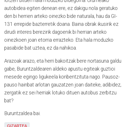
lotzen dituen hala moduzko bidegorria. Urumeako
autobidea egiten denean ere, ez dakigu nola geratuko
den bi herrien arteko oinezko bide naturala, hau da GI-
131 errepide bazterretik doana. Baina obrak ikusirik ez
dirudi interes berezirik dagoenik bi herrian arteko
oinezkoen joan etorria errazteko. Eta hala moduzko
pasabide bat uztea, ez da nahikoa.
Arazoak arazo, eta herri bakoitzak bere nortasuna galdu
gabe, Buruntzaldearen aldeko apustu egiteak guztioi
mesede egingo ligukeela konbentzituta nago. Pausoz-
pauso hainbat arlotan gauzatzen joan daiteke, adibidez,
zergatik ez sei herriak lotuko dituen autobus zerbitzu
bat?
Buruntzaldea bai.
GIZARTEA