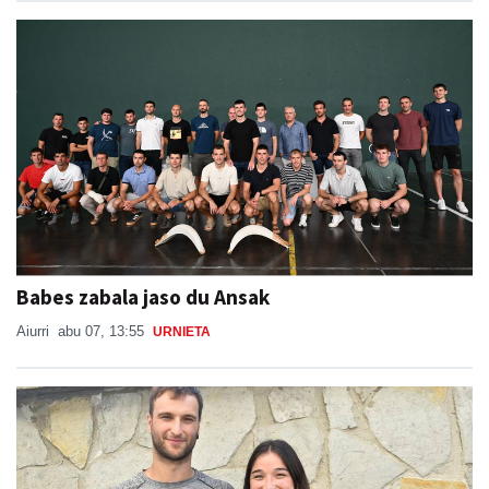
Babes zabala jaso du Ansak
Aiurri
abu 07, 13:55
URNIETA