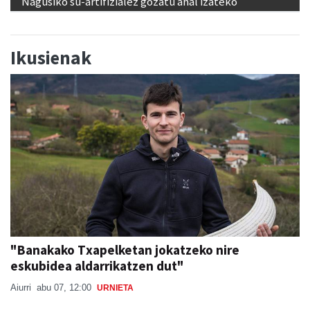
Nagusiko su-artifizialez gozatu ahal izateko
Ikusienak
"Banakako Txapelketan jokatzeko nire
eskubidea aldarrikatzen dut"
Aiurri
abu 07, 12:00
URNIETA