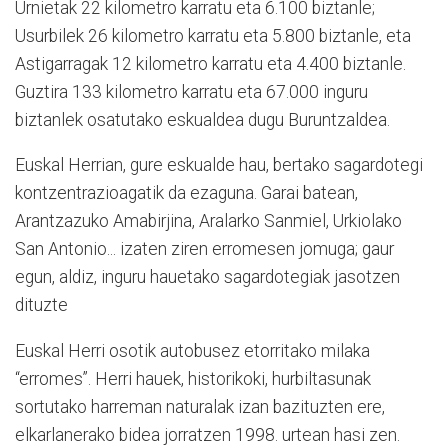
Urnietak 22 kilometro karratu eta 6.100 biztanle;
Usurbilek 26 kilometro karratu eta 5.800 biztanle, eta
Astigarragak 12 kilometro karratu eta 4.400 biztanle.
Guztira 133 kilometro karratu eta 67.000 inguru
biztanlek osatutako eskualdea dugu Buruntzaldea.
Euskal Herrian, gure eskualde hau, bertako sagardotegi
kontzentrazioagatik da ezaguna. Garai batean,
Arantzazuko Amabirjina, Aralarko Sanmiel, Urkiolako
San Antonio... izaten ziren erromesen jomuga; gaur
egun, aldiz, inguru hauetako sagardotegiak jasotzen
dituzte
Euskal Herri osotik autobusez etorritako milaka
“erromes”. Herri hauek, historikoki, hurbiltasunak
sortutako harreman naturalak izan bazituzten ere,
elkarlanerako bidea jorratzen 1998. urtean hasi zen.