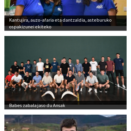
Kantujira, auzo-afaria eta dantzaldia, asteburuko
ospakizunei ekiteko
Babes zabala jaso du Ansak