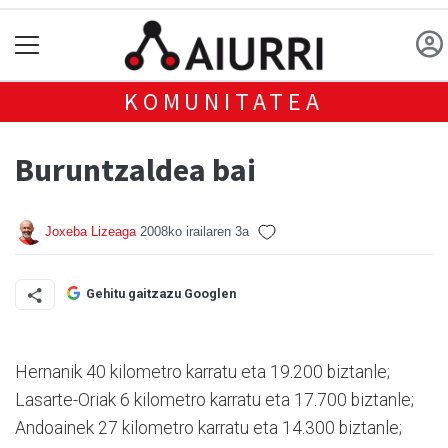
KOMUNITATEA
Buruntzaldea bai
Joxeba Lizeaga
2008ko irailaren 3a
Gehitu gaitzazu Googlen
Hernanik 40 kilometro karratu eta 19.200 biztanle;
Lasarte-Oriak 6 kilometro karratu eta 17.700 biztanle;
Andoainek 27 kilometro karratu eta 14.300 biztanle;