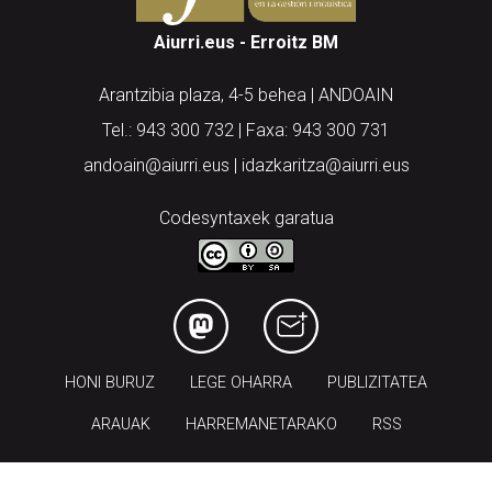
Aiurri.eus - Erroitz BM
Arantzibia plaza, 4-5 behea | ANDOAIN
Tel.: 943 300 732 | Faxa: 943 300 731
andoain@aiurri.eus | idazkaritza@aiurri.eus
Codesyntaxek garatua
HONI BURUZ
LEGE OHARRA
PUBLIZITATEA
ARAUAK
HARREMANETARAKO
RSS