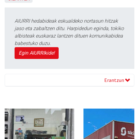
AIURRI hedabideak eskualdeko nortasun hitzak
jaso eta zabaltzen ditu. Harpidedun eginda, tokiko
albisteak euskaraz lantzen dituen komunikabidea
babestuko duzu.
Egin AIURRIkide!
Erantzun