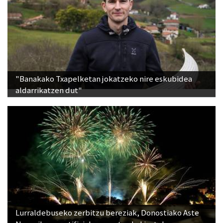
"Banakako Txapelketan jokatzeko nire eskubidea
aldarrikatzen dut"
Lurraldebuseko zerbitzu bereziak, Donostiako Aste