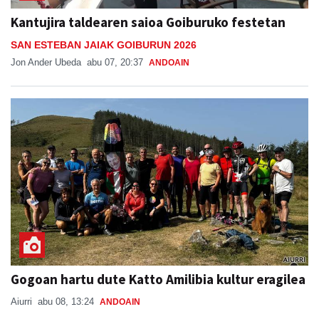
Kantujira taldearen saioa Goiburuko festetan
SAN ESTEBAN JAIAK GOIBURUN 2026
Jon Ander Ubeda
abu 07, 20:37
ANDOAIN
Gogoan hartu dute Katto Amilibia kultur eragilea
Aiurri
abu 08, 13:24
ANDOAIN