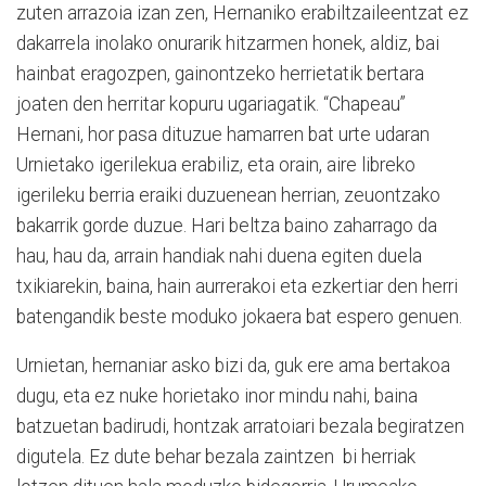
zuten arrazoia izan zen, Hernaniko erabiltzaileentzat ez
dakarrela inolako onurarik hitzarmen honek, aldiz, bai
hainbat eragozpen, gainontzeko herrietatik bertara
joaten den herritar kopuru ugariagatik. “Chapeau”
Hernani, hor pasa dituzue hamarren bat urte udaran
Urnietako igerilekua erabiliz, eta orain, aire libreko
igerileku berria eraiki duzuenean herrian, zeuontzako
bakarrik gorde duzue. Hari beltza baino zaharrago da
hau, hau da, arrain handiak nahi duena egiten duela
txikiarekin, baina, hain aurrerakoi eta ezkertiar den herri
batengandik beste moduko jokaera bat espero genuen.
Urnietan, hernaniar asko bizi da, guk ere ama bertakoa
dugu, eta ez nuke horietako inor mindu nahi, baina
batzuetan badirudi, hontzak arratoiari bezala begiratzen
digutela. Ez dute behar bezala zaintzen bi herriak