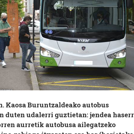
en. Kaosa Buruntzaldeako autobus
 duten udalerri guztietan: jendea haser
orren aurretik autobusa ailegatzeko