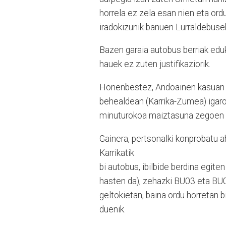
horrela ez zela esan nien eta ord
iradokizunik banuen Lurraldebuse
Bazen garaia autobus berriak eduk
hauek ez zuten justifikaziorik.
Honenbestez, Andoainen kasuan b
behealdean (Karrika-Zumea) igarot
minuturokoa maiztasuna zegoen to
Gainera, pertsonalki konprobatu a
Karrikatik
bi autobus, ibilbide berdina egite
hasten da), zehazki BU03 eta BU0
geltokietan, baina ordu horretan bi
duenik.