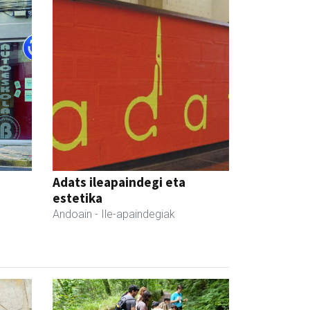
Adats ileapaindegi eta
estetika
Andoain
- Ile-apaindegiak