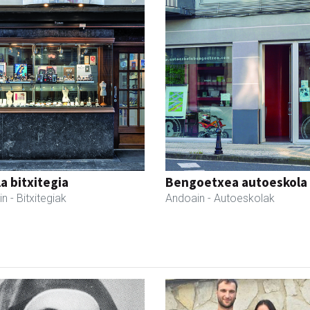
a bitxitegia
Bengoetxea autoeskola
in
- Bitxitegiak
Andoain
- Autoeskolak