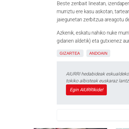
Beste zenbait lineatan, izendapen
murriztu ere kasu askotan, tartea
jaiegunetan zerbitzua areagotu d
Azkenik, eskatu nahiko nuke murri
gidarien aldetik) eta gutxienez 
GIZARTEA
ANDOAIN
AIURRI hedabideak eskualdeko n
tokiko albisteak euskaraz lan
Egin AIURRIkide!