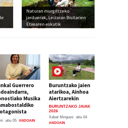
Naturan murgiltzeko
de
jarduerak, Leizaran Bisitarien
Etxearen eskutik
nkal Guerrero
Buruntzako jaien
doaindarra,
atarikoa, Ainhoa
nostiako Musika
Aiertzarekin
amabostaldiko
BURUNTZAKO JAIAK
otagonista
2026
Xabat Minguez
abu 04
rri
abu 05
ANDOAIN
ANDOAIN