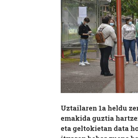
Uztailaren 1a heldu z
emakida guztia hartzen
eta geltokietan data h