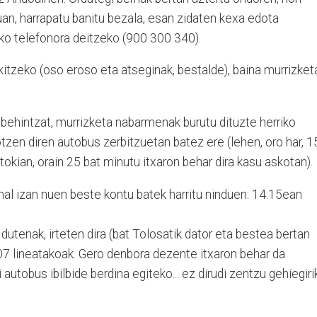
uan, harrapatu banitu bezala, esan zidaten kexa edota
ko telefonora deitzeko (900 300 340).
itzeko (oso eroso eta atseginak, bestalde), baina murrizket
ehintzat, murrizketa nabarmenak burutu dituzte herriko
zen diren autobus zerbitzuetan batez ere (lehen, oro har, 1
kian, orain 25 bat minutu itxaron behar dira kasu askotan).
hal izan nuen beste kontu batek harritu ninduen: 14:15ean
n dutenak, irteten dira (bat Tolosatik dator eta bestea bertan
7 lineatakoak. Gero denbora dezente itxaron behar da
 autobus ibilbide berdina egiteko... ez dirudi zentzu gehiegiri