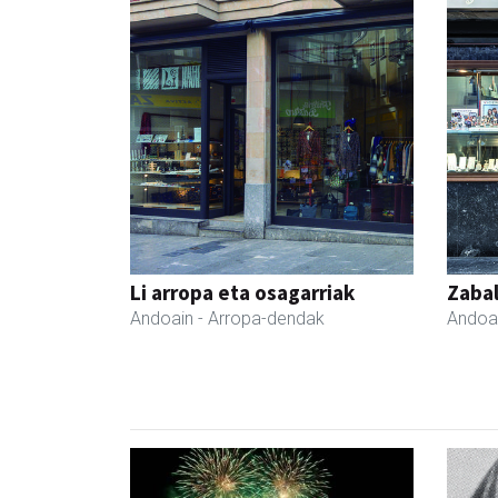
Li arropa eta osagarriak
Zabal
Andoain
- Arropa-dendak
Andoa