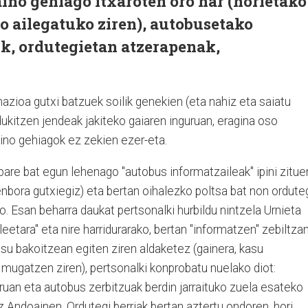
ino gehiago itxaroten oro har (horietako
o ailegatuko ziren), autobusetako
ik, ordutegietan atzerapenak,
azioa gutxi batzuek soilik genekien (eta nahiz eta saiatu
dukitzen jendeak jakiteko gaiaren inguruan, eragina oso
no gehiagok ez zekien ezer-eta.
pare bat egun lehenago "autobus informatzaileak" ipini zitue
enbora gutxiegiz) eta bertan oihalezko poltsa bat non ordute
sto. Esan beharra daukat pertsonalki hurbildu nintzela Urnieta
etara" eta nire harridurarako, bertan "informatzen" zebiltza
asu bakoitzean egiten ziren aldaketez (gainera, kasu
mugatzen ziren), pertsonalki konprobatu nuelako diot:
uruan eta autobus zerbitzuak berdin jarraituko zuela esateko
z Andoainen. Ordutegi berriak bertan aztertu ondoren, hori