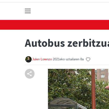
Autobus zerbitzu
Julen Lorenzo
2021eko uztailaren 8a