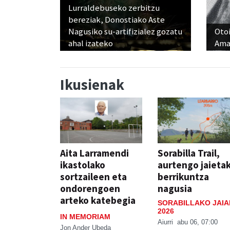
Lurraldebuseko zerbitzu
bereziak, Donostiako Aste
Nagusiko su-artifizialez gozatu
Otoi
ahal izateko
Ama
Ikusienak
Aita Larramendi
Sorabilla Trail,
ikastolako
aurtengo jaieta
sortzaileen eta
berrikuntza
ondorengoen
nagusia
arteko katebegia
SORABILLAKO JAIA
2026
IN MEMORIAM
Aiurri
abu 06, 07:00
Jon Ander Ubeda