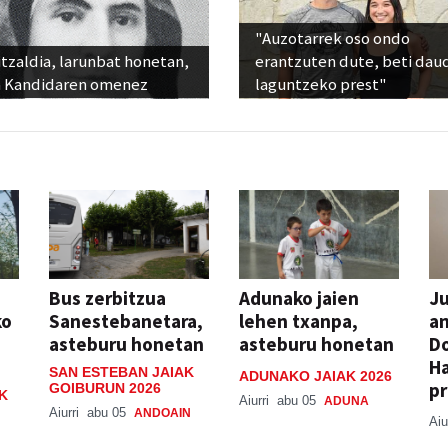
"Auzotarrek oso ondo
tzaldia, larunbat honetan,
erantzuten dute, beti dau
 Kandidaren omenez
laguntzeko prest"
Bus zerbitzua
Adunako jaien
Ju
ko
Sanestebanetara,
lehen txanpa,
an
asteburu honetan
asteburu honetan
Do
H
SAN ESTEBAN JAIAK
ADUNAKO JAIAK 2026
pr
GOIBURUN 2026
K
Aiurri
abu 05
ADUNA
Aiurri
abu 05
ANDOAIN
Aiu