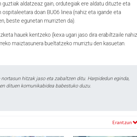
 guztiak aldatzeaz gain, ordutegiak ere aldatu dituzte eta
n ospitaleetara doan BU06 linea (nahiz eta igande eta
en, beste egunetan murrizten da).
zketa hauek kentzeko (kexa ugari jaso dira erabiltzaile nahi
aurreko maiztasunera bueltatzeko murriztu den kasuetan.
ortasun hitzak jaso eta zabaltzen ditu. Harpidedun eginda,
tzen dituen komunikabidea babestuko duzu.
Erantzun