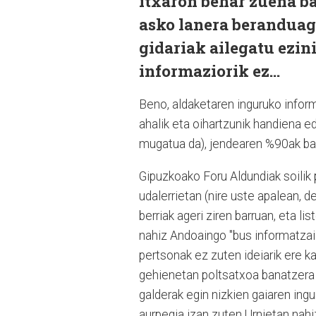
itxaron behar zuena ba
asko lanera beranduag
gidariak ailegatu ezin
informaziorik ez...
Beno, aldaketaren inguruko inform
ahalik eta oihartzunik handiena e
mugatua da), jendearen %90ak bai
Gipuzkoako Foru Aldundiak soilik 
udalerrietan (nire uste apalean, d
berriak ageri ziren barruan, eta li
nahiz Andoaingo "bus informatzaile
pertsonak ez zuten ideiarik ere k
gehienetan poltsatxoa banatzera 
galderak egin nizkien gaiaren ing
aurpegia izan zuten Urnietan nahi