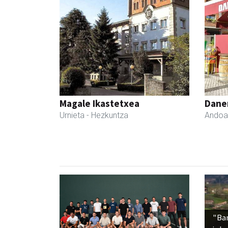
Magale Ikastetxea
Dane
Urnieta
- Hezkuntza
Andoa
"Ba