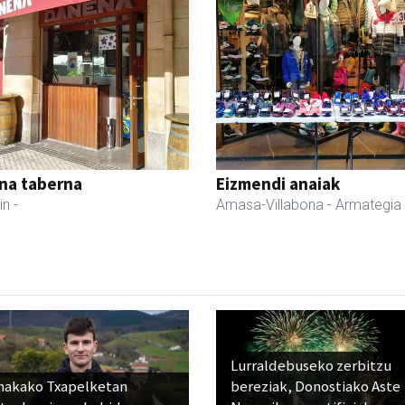
na taberna
Eizmendi anaiak
in
-
Amasa-Villabona
- Armategia
Lurraldebuseko zerbitzu
nakako Txapelketan
bereziak, Donostiako Aste