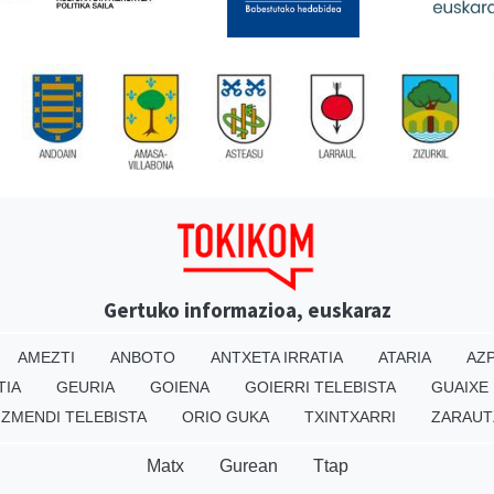
Gertuko informazioa, euskaraz
AMEZTI
ANBOTO
ANTXETA IRRATIA
ATARIA
AZP
TIA
GEURIA
GOIENA
GOIERRI TELEBISTA
GUAIXE
IZMENDI TELEBISTA
ORIO GUKA
TXINTXARRI
ZARAUT
Matx
Gurean
Ttap