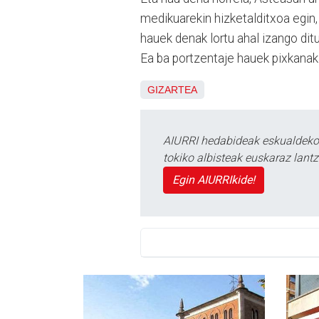
medikuarekin hizketalditxoa egin, 
hauek denak lortu ahal izango di
Ea ba portzentaje hauek pixkanak
GIZARTEA
AIURRI hedabideak eskualdeko n
tokiko albisteak euskaraz lan
Egin AIURRIkide!