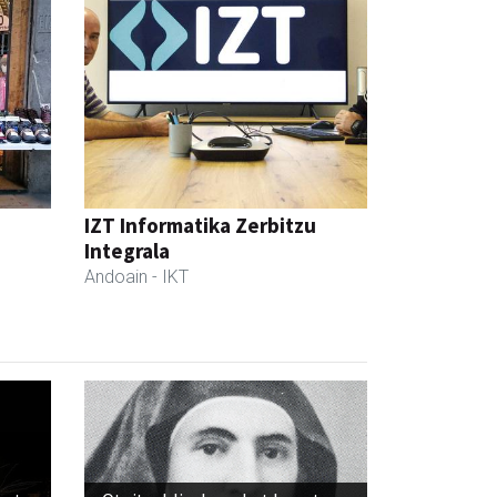
IZT Informatika Zerbitzu
Integrala
Andoain
- IKT