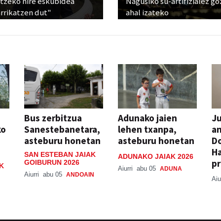
atzeko nire eskubidea
Nagusiko su-artifizialez g
rrikatzen dut"
ahal izateko
Bus zerbitzua
Adunako jaien
Ju
ko
Sanestebanetara,
lehen txanpa,
an
asteburu honetan
asteburu honetan
Do
H
SAN ESTEBAN JAIAK
ADUNAKO JAIAK 2026
pr
GOIBURUN 2026
K
Aiurri
abu 05
ADUNA
Aiurri
abu 05
ANDOAIN
Aiu