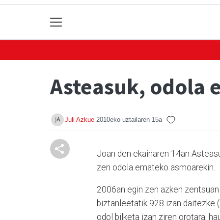
Asteasuk, odola 
Juli Azkue
2010eko uztailaren 15a
Joan den ekainaren 14an Asteasuk
zen odola emateko asmoarekin.
2006an egin zen azken zentsuan a
biztanleetatik 928 izan daitezke
odol bilketa izan ziren orotara, 