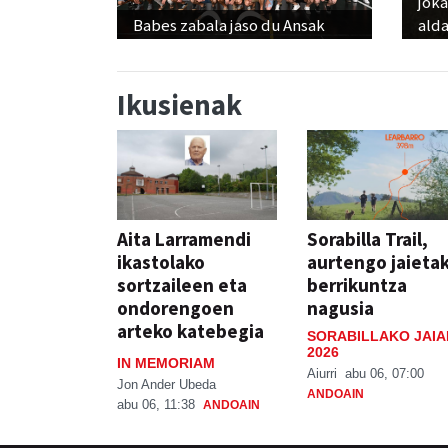
jok
Babes zabala jaso du Ansak
alda
Ikusienak
Aita Larramendi
Sorabilla Trail,
ikastolako
aurtengo jaieta
sortzaileen eta
berrikuntza
ondorengoen
nagusia
arteko katebegia
SORABILLAKO JAIA
2026
IN MEMORIAM
Aiurri
abu 06, 07:00
Jon Ander Ubeda
ANDOAIN
abu 06, 11:38
ANDOAIN