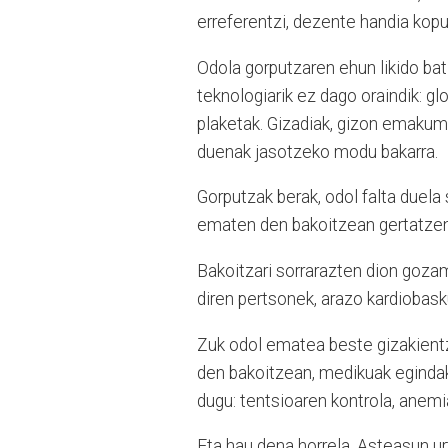
erreferentzi, dezente handia kopur
Odola gorputzaren ehun likido bat d
teknologiarik ez dago oraindik: glo
plaketak. Gizadiak, gizon emaku
duenak jasotzeko modu bakarra.
Gorputzak berak, odol falta duela
ematen den bakoitzean gertatzen
Bakoitzari sorrarazten dion gozam
diren pertsonek, arazo kardiobasku
Zuk odol ematea beste gizakientz
den bakoitzean, medikuak egindak
dugu: tentsioaren kontrola, anemi
Eta hau dena horrela, Asteasun ur