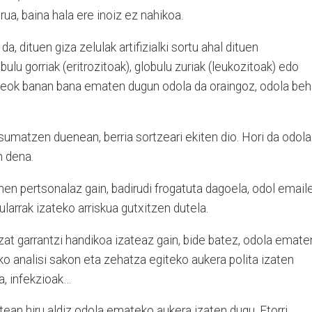
ua, baina hala ere inoiz ez nahikoa.
a, dituen giza zelulak artifizialki sortu ahal dituen
bulu gorriak (eritrozitoak), globulu zuriak (leukozitoak) edo
meok banan bana ematen dugun odola da oraingoz, odola beh
 sumatzen duenean, berria sortzeari ekiten dio. Hori da odola
 dena.
en pertsonalaz gain, badirudi frogatuta dagoela, odol email
larrak izateko arriskua gutxitzen dutela.
at garrantzi handikoa izateaz gain, bide batez, odola emate
o analisi sakon eta zehatza egiteko aukera polita izaten
a, infekzioak…
tean hiru aldiz odola emateko aukera izaten dugu. Etorri,