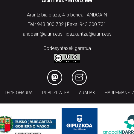
Aiurri.eus - Erroitz BM
Arantzibia plaza, 4-5 behea | ANDOAIN
Tel.: 943 300 732 | Faxa: 943 300 731
andoain@aiurri.eus | idazkaritza@aiurri.eus
Codesyntaxek garatua
LEGE OHARRA
PUBLIZITATEA
ARAUAK
HARREMANET