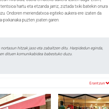
tentsioa hartu eta etzanda jarriz, ziztada txiki batekin onura
tuzu. Ondoren meriendatxoa egiteko aukera ere izaten da.
a-pixkanaka puzten joaten garen.
ortasun hitzak jaso eta zabaltzen ditu. Harpidedun eginda,
tzen dituen komunikabidea babestuko duzu.
Erantzun