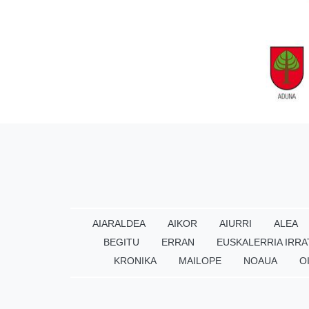
AIARALDEA
AIKOR
AIURRI
ALEA
BEGITU
ERRAN
EUSKALERRIA IRRA
KRONIKA
MAILOPE
NOAUA
O