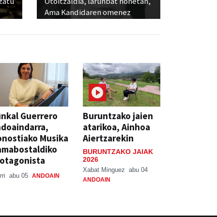
ozatu
Otoitzaldia, larunbat honetan,
Ama Kandidaren omenez
nkal Guerrero
Buruntzako jaien
doaindarra,
atarikoa, Ainhoa
nostiako Musika
Aiertzarekin
amabostaldiko
BURUNTZAKO JAIAK
otagonista
2026
Xabat Minguez
abu 04
rri
abu 05
ANDOAIN
ANDOAIN