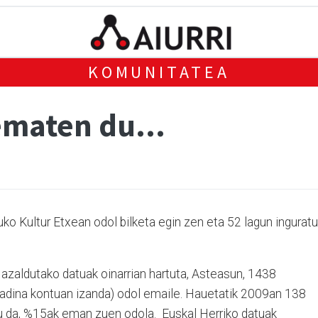
KOMUNITATEA
ematen du...
o Kultur Etxean odol bilketa egin zen eta 52 lagun inguratu
zaldutako datuak oinarrian hartuta, Asteasun, 1438
 (adina kontuan izanda) odol emaile. Hauetatik 2009an 138
hau da, %15ak eman zuen odola. Euskal Herriko datuak