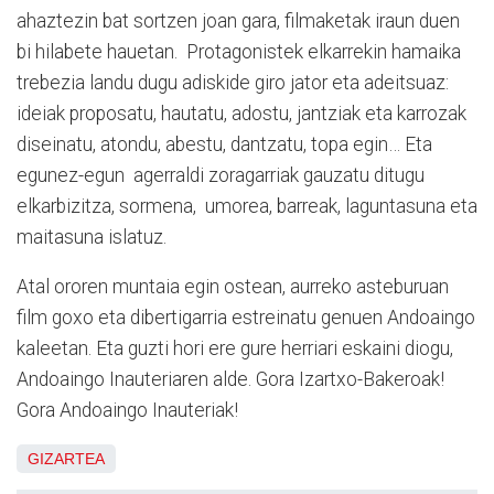
ahaztezin bat sortzen joan gara, filmaketak iraun duen
bi hilabete hauetan. Protagonistek elkarrekin hamaika
trebezia landu dugu adiskide giro jator eta adeitsuaz:
ideiak proposatu, hautatu, adostu, jantziak eta karrozak
diseinatu, atondu, abestu, dantzatu, topa egin… Eta
egunez-egun agerraldi zoragarriak gauzatu ditugu
elkarbizitza, sormena, umorea, barreak, laguntasuna eta
maitasuna islatuz.
Atal ororen muntaia egin ostean, aurreko asteburuan
film goxo eta dibertigarria estreinatu genuen Andoaingo
kaleetan. Eta guzti hori ere gure herriari eskaini diogu,
Andoaingo Inauteriaren alde. Gora Izartxo-Bakeroak!
Gora Andoaingo Inauteriak!
GIZARTEA