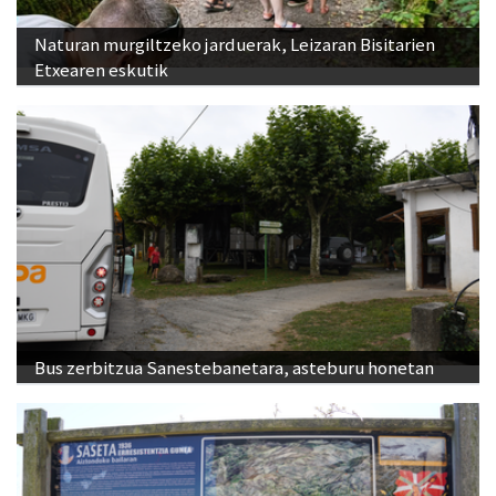
Naturan murgiltzeko jarduerak, Leizaran Bisitarien
Etxearen eskutik
Bus zerbitzua Sanestebanetara, asteburu honetan