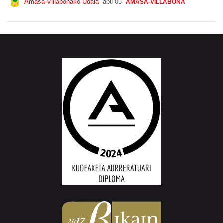
Amasa-Villabonako Udala
abu 05
AMASA-VILLABONA