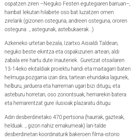
ospatzen ziren –Neguko Festen egutegiaren barruan–,
hainbat lekutan hilabete oso bat luzatzen omen
zirelarik (gizonen osteguna, andreen osteguna, ororen
osteguna…, astegunak, astebukaerak…).
Azkeneko urtetan bezala, Izartxo Aisialdi Taldean,
neguko beste ekintza eta ospakizunen artean, aldi
zabala ere hartu dute Inauteriek. Guretzat otsailaren
13-14eko ekitaldiak proiektu handi eta maitagarri baten
helmuga pozgarria izan dira; tartean ehundaka lagunek,
helburu, jarduera eta harreman ugari bizi ditugu, eta
asteburu horretan, oso zoriontsuak, herriarekin batera
eta herriarentzat gure ilusioak plazaratu ditugu.
Adin desberdinetako 470 pertsona (haurrak, gazteak,
helduak…, gizon nahiz emakumeak) lan-talde
desberdinetan koordinaturik bakeroen filma-istorio