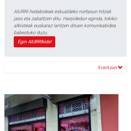
AIURRI hedabideak eskualdeko nortasun hitzak
jaso eta zabaltzen ditu. Harpidedun eginda, tokiko
albisteak euskaraz lantzen dituen komunikabidea
babestuko duzu.
Egin AIURRIkide!
Erantzun