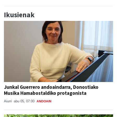
Ikusienak
Junkal Guerrero andoaindarra, Donostiako
Musika Hamabostaldiko protagonista
Aiurri
abu 05, 07:00
ANDOAIN