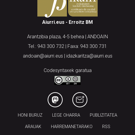
Aiurri.eus - Erroitz BM
Arantzibia plaza, 4-5 behea | ANDOAIN
Tel.: 943 300 732 | Faxa: 943 300 731
andoain@aiurri.eus | idazkaritza@aiurri.eus
Codesyntaxek garatua
HONI BURUZ
LEGE OHARRA
PUBLIZITATEA
ARAUAK
HARREMANETARAKO
RSS