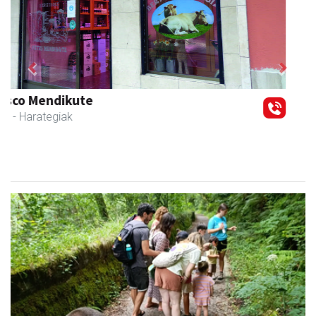
Previous
Next
Kulunka aeroyoga zentroa
Andoain
- Aeroyoga