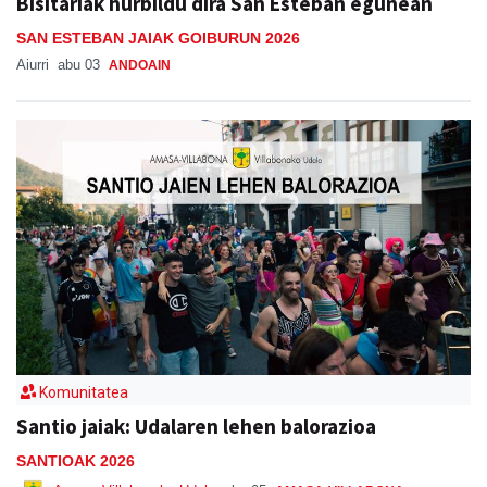
Bisitariak hurbildu dira San Esteban egunean
SAN ESTEBAN JAIAK GOIBURUN 2026
Aiurri
abu 03
ANDOAIN
Komunitatea
Santio jaiak: Udalaren lehen balorazioa
SANTIOAK 2026