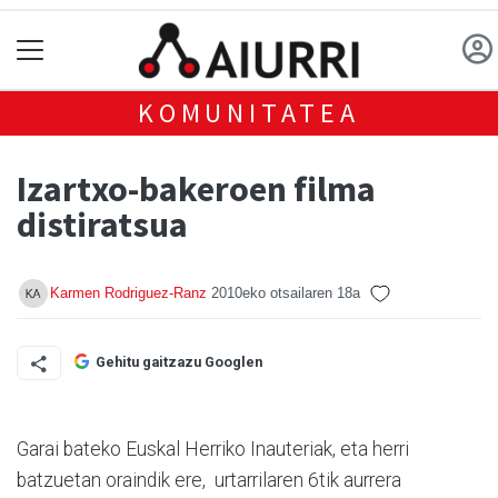
KOMUNITATEA
Izartxo-bakeroen filma
distiratsua
Karmen Rodriguez-Ranz
2010eko otsailaren 18a
Gehitu gaitzazu Googlen
Garai bateko Euskal Herriko Inauteriak, eta herri
batzuetan oraindik ere, urtarrilaren 6tik aurrera