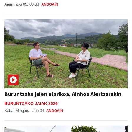
Aiurri
abu 05, 08:30
ANDOAIN
Buruntzako jaien atarikoa, Ainhoa Aiertzarekin
BURUNTZAKO JAIAK 2026
Xabat Minguez
abu 04
ANDOAIN