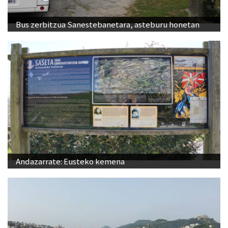
Bus zerbitzua Sanestebanetara, asteburu honetan
Andazarrate: Eusteko kemena