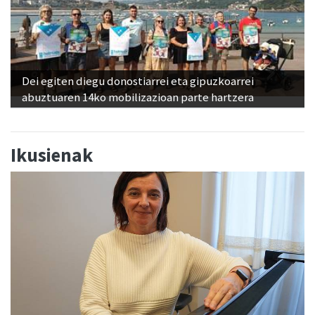
Dei egiten diegu donostiarrei eta gipuzkoarrei
abuztuaren 14ko mobilizazioan parte hartzera
Ikusienak