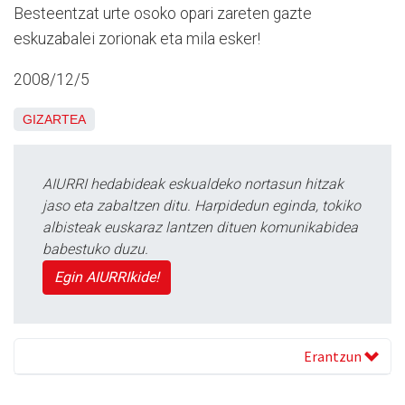
Besteentzat urte osoko opari zareten gazte
eskuzabalei zorionak eta mila esker!
2008/12/5
GIZARTEA
AIURRI hedabideak eskualdeko nortasun hitzak
jaso eta zabaltzen ditu. Harpidedun eginda, tokiko
albisteak euskaraz lantzen dituen komunikabidea
babestuko duzu.
Egin AIURRIkide!
Erantzun