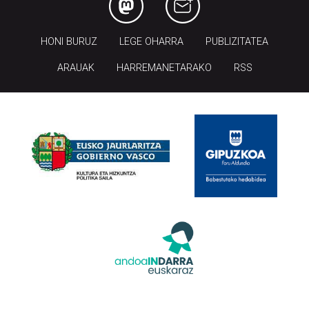
HONI BURUZ
LEGE OHARRA
PUBLIZITATEA
ARAUAK
HARREMANETARAKO
RSS