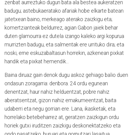
zenbat aurreztuko dugun bata ala bestea aukeratzen
badugu; astebukaeratako afariak hobe elkarte batean
jatetxean baino, merkeago aterako zaizkigu eta;
komertzianteak beldurrez, agian Gabon jaiek behar
duten glamourra ez dutela izango kaleko argi kopurua
murrizten badugu, eta salmentak ere urrituko dira; eta
noski, erne eskuzabaltasun horrekin, azkenean pixkat
handik eta pixkat hemendik...
Baina diruaz gain denok dugu askoz gehiago balio duen
ondasun zoragarria: denbora. 24 ordu egunean
denentzat, haur nahiz helduentzat, pobre nahiz
aberatsentzat, gizon nahiz emakumeentzat, baita
udaberri eta negu gorrian ere. Lana, ikasketak, eta
horrelako betebeharrez at, geratzen zaizkigun ordu
horiek gutxi iruditzen zaizkigu deskonektatzeko eta
ondo pasatzeko, buruari eta gorputzari lasaitua