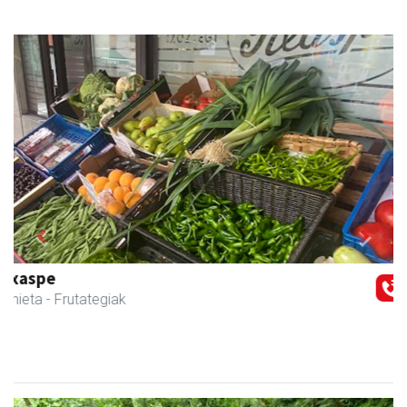
Previous
Next
Txindoki taberna
Andoain
-