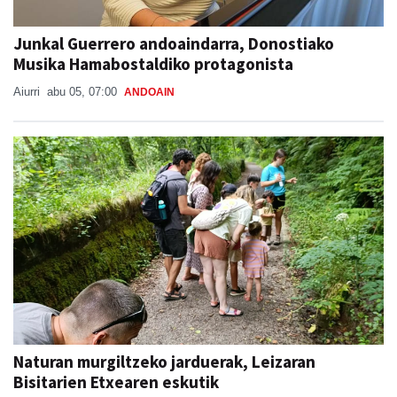
Junkal Guerrero andoaindarra, Donostiako
Musika Hamabostaldiko protagonista
Aiurri
abu 05, 07:00
ANDOAIN
Naturan murgiltzeko jarduerak, Leizaran
Bisitarien Etxearen eskutik