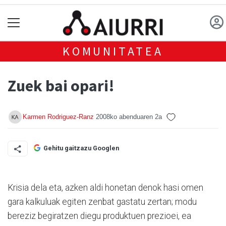
KOMUNITATEA
Zuek bai opari!
Karmen Rodriguez-Ranz
2008ko abenduaren 2a
Gehitu gaitzazu Googlen
Krisia dela eta, azken aldi honetan denok hasi omen
gara kalkuluak egiten zenbat gastatu zertan; modu
bereziz begiratzen diegu produktuen prezioei, ea