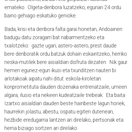
emateko. Olgeta-denbora luzatzeko, egunari 24 ordu
baino gehiago eskatuko genioke.
Bada, krisi eta denbora falta garai honetan, Andoainen
badugu datu zoragarri bat nabarmentzeko eta
txalotzeko: gazte ugari, astero-astero, prest daude
bere denboratik ordu batzuk dohain eskaintzeko, herriko
neska-mutilek bere aisialdian disfruta dezaten. Nik gaur
hemen egunez-egun ikusi eta txunditzen nauten bi
arlotakoak aipatu nahi ditut: eskola-kiroletan
konprometituta dauden dozenaka entrenatzaile, umeen
algara, ilusio eta nekeen kudeatzaile trebeak. Eta baita
Izartxo aisialdian dauden beste hainbeste lagun horiek,
haurrekin jolastu, abestu, ospatu egiten dutenean,
hezbide eredugarria lantzen ari direlako, pertsonak eta
herria biziago sortzen ari direlako.