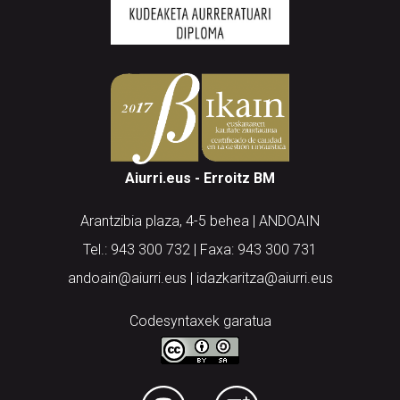
Aiurri.eus - Erroitz BM
Arantzibia plaza, 4-5 behea | ANDOAIN
Tel.: 943 300 732 | Faxa: 943 300 731
andoain@aiurri.eus | idazkaritza@aiurri.eus
Codesyntaxek garatua