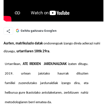
Gehitu gaitzazu Googlen
Aurten
, matrikulazio datak 
ondorengoak izango direla adierazi nahi 
dizuegu, 
urtarrilaren 18tik 29ra
. 
Urtarrilean, 
ATE IREKIEN  JARDUNALDIAK 
izaten ditugu. 
2019. urtean jaiotako haurrak dituzten 
familiei zuzendutako jardunaldiak izango dira, eta 
helburua gure ikastolako antolaketaren, zerbitzuen  nahiz 
metodologiaren berri ematea da.  