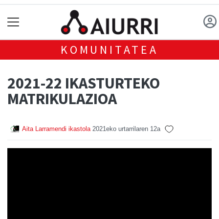
KOMUNITATEA
2021-22 IKASTURTEKO
MATRIKULAZIOA
Aita Larramendi ikastola
2021eko urtarrilaren 12a