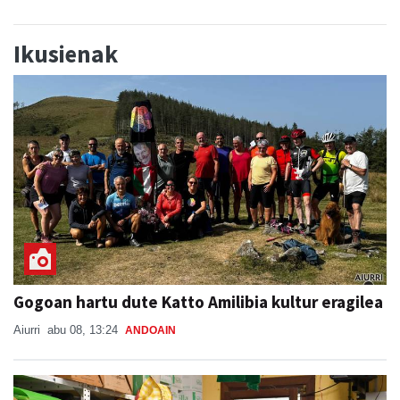
Ikusienak
Gogoan hartu dute Katto Amilibia kultur eragilea
Aiurri
abu 08, 13:24
ANDOAIN