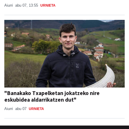
Aiurri
abu 07, 13:55
URNIETA
"Banakako Txapelketan jokatzeko nire
eskubidea aldarrikatzen dut"
Aiurri
abu 07
URNIETA