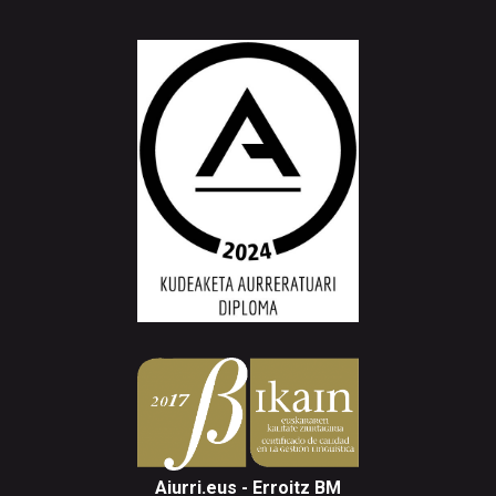
Aiurri.eus - Erroitz BM