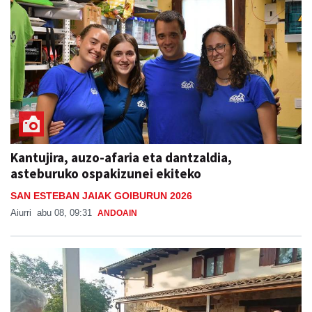
Kantujira, auzo-afaria eta dantzaldia,
asteburuko ospakizunei ekiteko
SAN ESTEBAN JAIAK GOIBURUN 2026
Aiurri
abu 08, 09:31
ANDOAIN