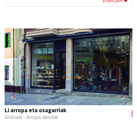
Erantzun
Previous
Next
Zabala bitxitegia
Andoain
- Bitxitegiak