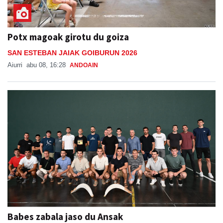
Potx magoak girotu du goiza
SAN ESTEBAN JAIAK GOIBURUN 2026
Aiurri
abu 08, 16:28
ANDOAIN
Babes zabala jaso du Ansak