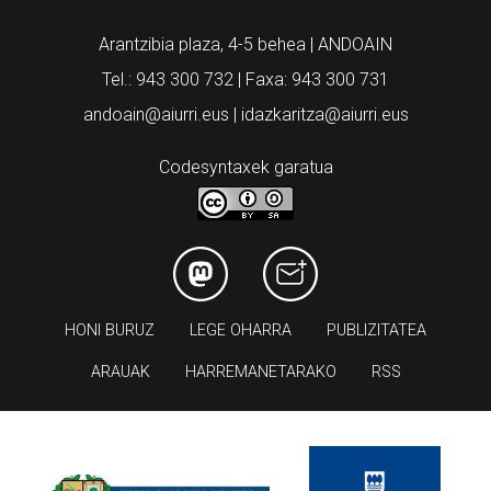
Arantzibia plaza, 4-5 behea | ANDOAIN
Tel.: 943 300 732 | Faxa: 943 300 731
andoain@aiurri.eus | idazkaritza@aiurri.eus
Codesyntaxek garatua
HONI BURUZ
LEGE OHARRA
PUBLIZITATEA
ARAUAK
HARREMANETARAKO
RSS