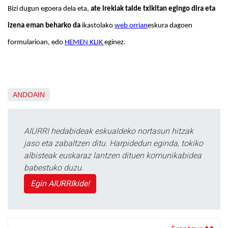
Bizi dugun egoera dela eta, 
ate irekiak talde txikitan egingo dira eta 
izena eman beharko da 
ikastolako 
web orrian
eskura dagoen 
formularioan, edo 
HEMEN KLIK 
eginez. 
ANDOAIN
AIURRI hedabideak eskualdeko nortasun hitzak
jaso eta zabaltzen ditu. Harpidedun eginda, tokiko
albisteak euskaraz lantzen dituen komunikabidea
babestuko duzu.
Egin AIURRIkide!