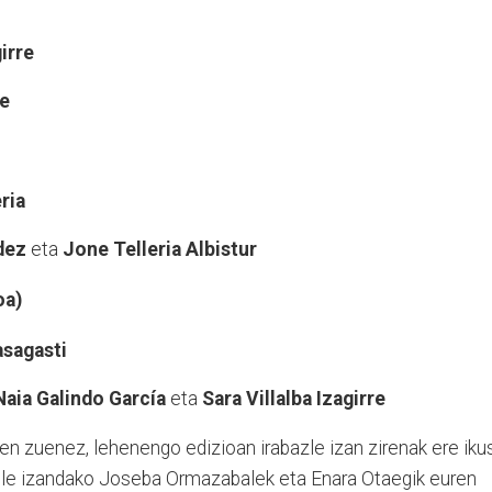
irre
e
ria
dez
eta
Jone Telleria Albistur
oa)
asagasti
Naia Galindo García
eta
Sara Villalba Izagirre
en zuenez, lehenengo edizioan irabazle izan zirenak ere iku
kasle izandako Joseba Ormazabalek eta Enara Otaegik euren