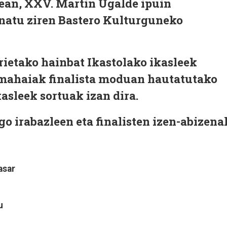
an, XXV. Martin Ugalde ipuin
anatu ziren Bastero Kulturguneko
rietako hainbat Ikastolako ikasleek
imahaiak finalista moduan hautatutako
kasleek sortuak izan dira.
 irabazleen eta finalisten izen-abizena
asar
u