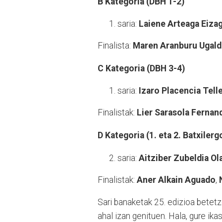
B Kategoria (DBH 1-2)
saria:
Laiene Arteaga Eizag
Finalista:
Maren Aranburu Ugald
C Kategoria (DBH 3-4)
saria:
Izaro Placencia Telle
Finalistak:
Lier Sarasola Fernan
D Kategoria (1. eta 2. Batxilerg
saria:
Aitziber Zubeldia Ol
Finalistak:
Aner Alkain Aguado
,
Sari banaketak 25. edizioa betetz
ahal izan genituen. Hala, gure i