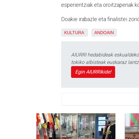
esperientziak eta oroitzapenak ko
Doakie irabazle eta finalistei zor
KULTURA
ANDOAIN
AIURRI hedabideak eskualdeko n
tokiko albisteak euskaraz lan
Egin AIURRIkide!