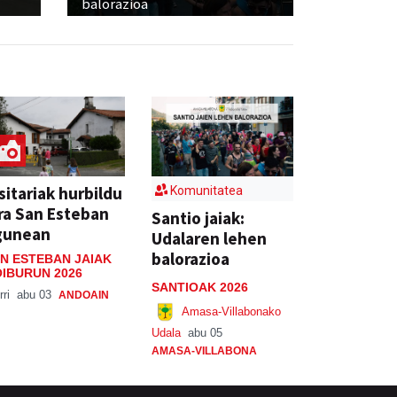
balorazioa
sitariak hurbildu
Komunitatea
ra San Esteban
Santio jaiak:
gunean
Udalaren lehen
balorazioa
N ESTEBAN JAIAK
IBURUN 2026
SANTIOAK 2026
rri
abu 03
ANDOAIN
Amasa-Villabonako
Udala
abu 05
AMASA-VILLABONA