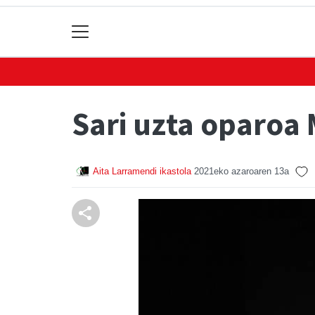
Sari uzta oparoa 
Aita Larramendi ikastola
2021eko azaroaren 13a