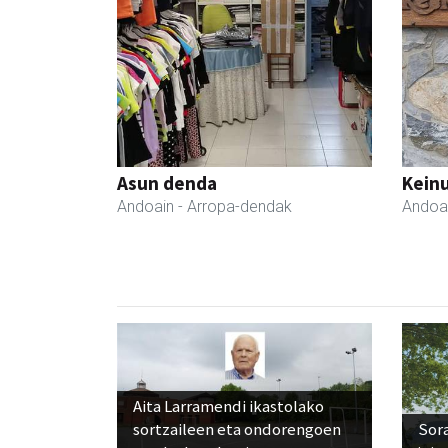
Asun denda
Keinu
Andoain
- Arropa-dendak
Andoa
Aita Larramendi ikastolako
sortzaileen eta ondorengoen
Sora