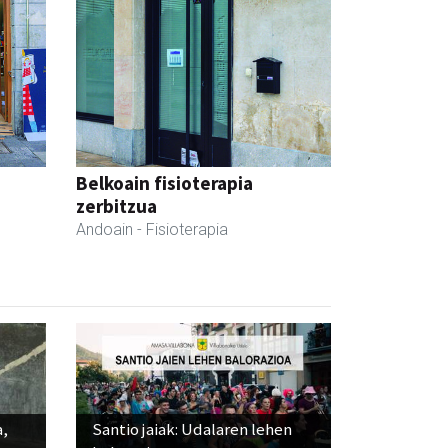
Belkoain fisioterapia
zerbitzua
Andoain
- Fisioterapia
a,
Santio jaiak: Udalaren lehen