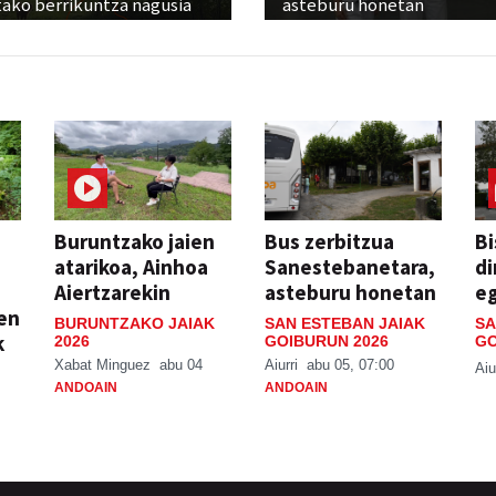
tako berrikuntza nagusia
asteburu honetan
Buruntzako jaien
Bus zerbitzua
Bi
atarikoa, Ainhoa
Sanestebanetara,
di
Aiertzarekin
asteburu honetan
e
ien
BURUNTZAKO JAIAK
SAN ESTEBAN JAIAK
SA
k
2026
GOIBURUN 2026
GO
Xabat Minguez
abu 04
Aiurri
abu 05, 07:00
Aiu
ANDOAIN
ANDOAIN