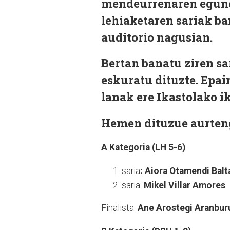
mendeurrenaren egune
lehiaketaren sariak b
auditorio nagusian.
Bertan banatu ziren sa
eskuratu dituzte. Epa
lanak ere Ikastolako i
Hemen dituzue aurtengo
A Kategoria (LH 5-6)
saria
: Aiora Otamendi Balt
saria:
Mikel Villar Amores
Finalista:
Ane Arostegi Aranbur