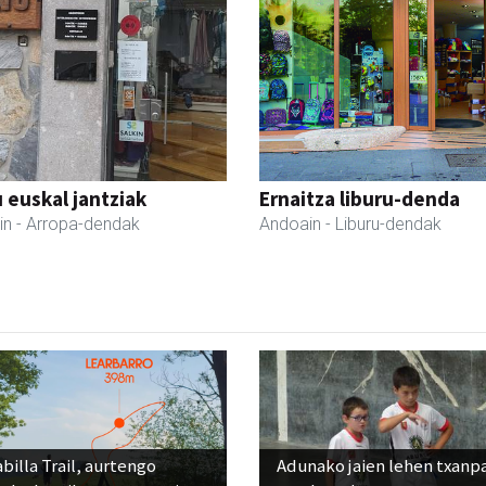
 euskal jantziak
Ernaitza liburu-denda
in
- Arropa-dendak
Andoain
- Liburu-dendak
billa Trail, aurtengo
Adunako jaien lehen txanp