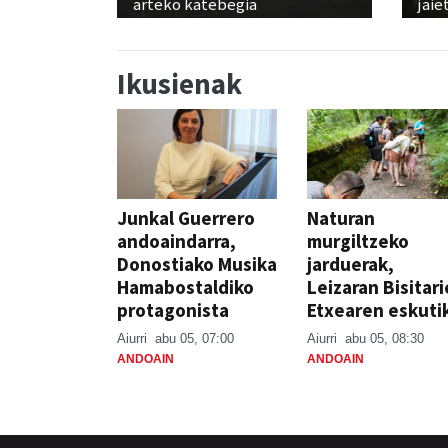
arteko katebegia
jaie
Ikusienak
Junkal Guerrero
Naturan
andoaindarra,
murgiltzeko
Donostiako Musika
jarduerak,
Hamabostaldiko
Leizaran Bisitar
protagonista
Etxearen eskuti
Aiurri
abu 05, 07:00
Aiurri
abu 05, 08:30
ANDOAIN
ANDOAIN