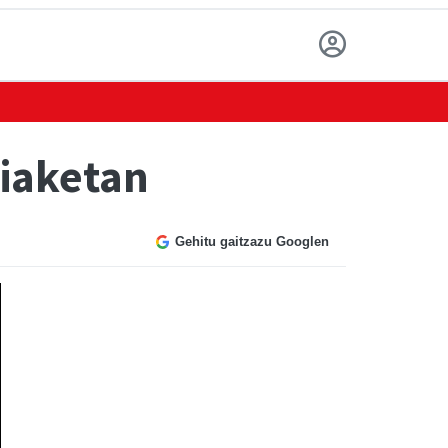
hiaketan
Gehitu gaitzazu Googlen