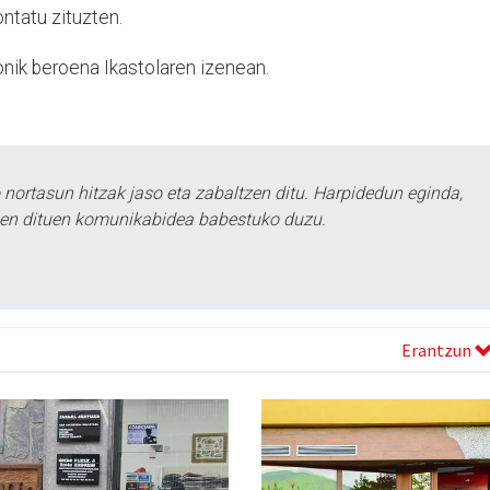
ntatu zituzten.
ionik beroena Ikastolaren izenean.
ortasun hitzak jaso eta zabaltzen ditu. Harpidedun eginda,
tzen dituen komunikabidea babestuko duzu.
Erantzun