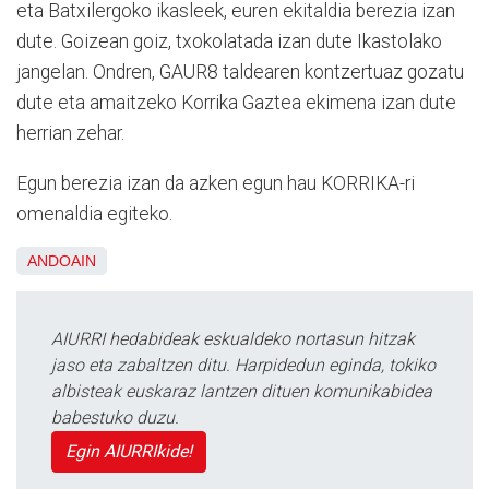
eta Batxilergoko ikasleek, euren ekitaldia berezia izan
dute. Goizean goiz, txokolatada izan dute Ikastolako
jangelan. Ondren, GAUR8 taldearen kontzertuaz gozatu
dute eta amaitzeko Korrika Gaztea ekimena izan dute
herrian zehar.
Egun berezia izan da azken egun hau KORRIKA-ri
omenaldia egiteko.
ANDOAIN
AIURRI hedabideak eskualdeko nortasun hitzak
jaso eta zabaltzen ditu. Harpidedun eginda, tokiko
albisteak euskaraz lantzen dituen komunikabidea
babestuko duzu.
Egin AIURRIkide!