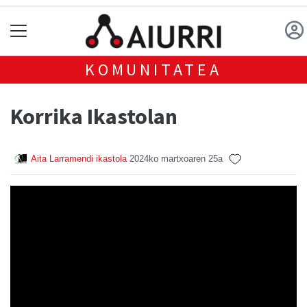
KOMUNITATEA
Korrika Ikastolan
Aita Larramendi ikastola
2024ko martxoaren 25a