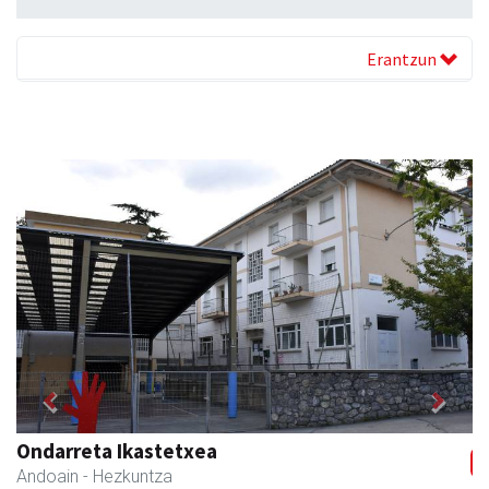
Erantzun
Previous
Next
Amabi haur eta gazte jantziak
Andoain
- Arropa-dendak