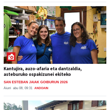
Kantujira, auzo-afaria eta dantzaldia,
asteburuko ospakizunei ekiteko
SAN ESTEBAN JAIAK GOIBURUN 2026
Aiurri
abu 08, 09:31
ANDOAIN