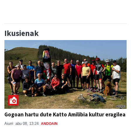
Ikusienak
Gogoan hartu dute Katto Amilibia kultur eragilea
Aiurri
abu 08, 13:24
ANDOAIN