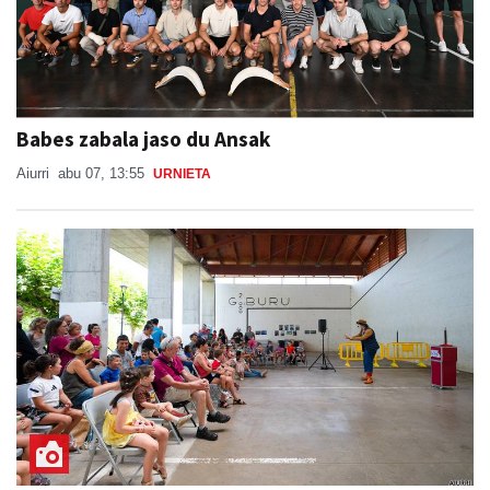
Babes zabala jaso du Ansak
Aiurri
abu 07, 13:55
URNIETA