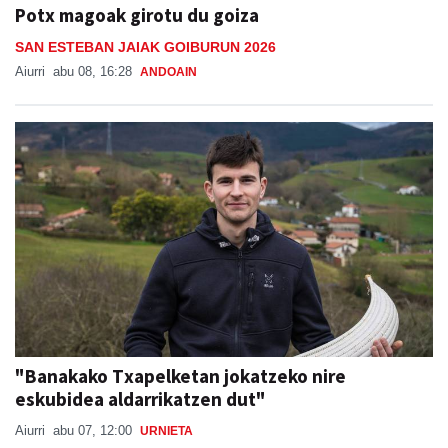
Potx magoak girotu du goiza
SAN ESTEBAN JAIAK GOIBURUN 2026
Aiurri
abu 08, 16:28
ANDOAIN
"Banakako Txapelketan jokatzeko nire
eskubidea aldarrikatzen dut"
Aiurri
abu 07, 12:00
URNIETA