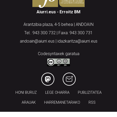
Aiurri.eus - Erroitz BM
Arantzibia plaza, 4-5 behea | ANDOAIN
Tel.: 943 300 732 | Faxa: 943 300 731
andoain@aiurri.eus | idazkaritza@aiurri.eus
Codesyntaxek garatua
HONI BURUZ
LEGE OHARRA
PUBLIZITATEA
ARAUAK
HARREMANETARAKO
RSS