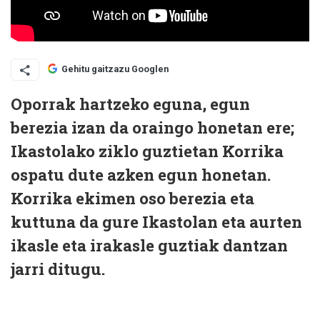
Gehitu gaitzazu Googlen
Oporrak hartzeko eguna, egun
berezia izan da oraingo honetan ere;
Ikastolako ziklo guztietan Korrika
ospatu dute azken egun honetan.
Korrika ekimen oso berezia eta
kuttuna da gure Ikastolan eta aurten
ikasle eta irakasle guztiak dantzan
jarri ditugu.