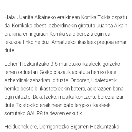
Hala, Juanita Alkaineko eraikinean Korrika Txikia ospatu
da. Korrikako abesti ezberdinekin girotuta Juanita Alkain
eraikinaren inguruan Korrika saio berezia egin da
lekukoa tinko helduz. Amaitzeko, ikasleek pregoia eman
dute.
Lehen Hezkuntzako 3-6 mailetako ikasleek, goizeko
lehen orduetan, Goiko plazatik abiatuta herriko kale
ezberdinak zeharkatu dituzte. Ondoren, Udaletxetik,
herriko beste bi ikastetxeekin batera, adierazpen bana
egin dituzte. Bukatzeko, musika kontzertu berezia izan
dute Txistokiko eraikinean batxilergoko ikasleek
sortutako GAUR8 taldearen eskutik.
Helduenek ere, Derrigorrezko Bigarren Hezkuntzako