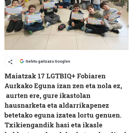
Gehitu gaitzazu Googlen
Maiatzak 17 LGTBIQ+ Fobiaren
Aurkako Eguna izan zen eta nola ez,
aurten ere, gure ikastolan
hausnarketa eta aldarrikapenez
betetako eguna izatea lortu genuen.
Txikiengandik hasi eta ikasle