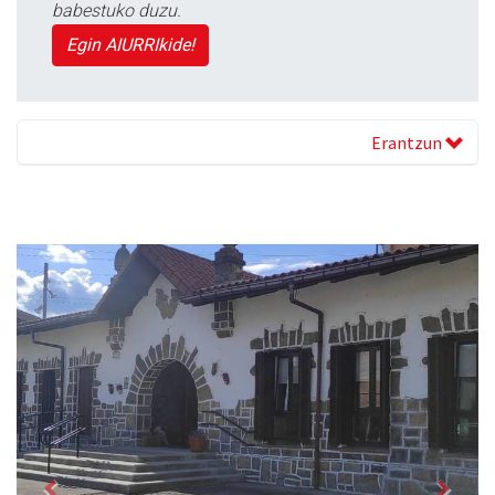
babestuko duzu.
Egin AIURRIkide!
Erantzun