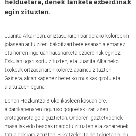
helduetara, denek lanketa ezberdinak
egin zituzten.
Juanita Alkainean, aniztasunaren banderako koloreekin
jolasean aritu ziren, bakoitzari bere esanahia emanez
eta horren inguruan hausnarketa ezberdinak eginez.
Eskulan ugari sortu zituzten, eta Juanita Alkaineko
txokoak ortzadarraren kolorez apaindu zituzten.
Gainera, aldarrikapenez beteriko musikak girotu eta
alaitu zuen eguna.
Lehen Hezkuntza 3-6ko ikasleen kasuan ere,
aldarrikapenaren inguruko gogoetak izan ziren
protagonista gela guztietan. Ondoren, gaztetxoenek
masailak edo besoak margotu zituzten eta zaharrenek
tatuajeak jarri zituzten. Bukatzeko, talde txikietan bildu