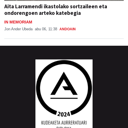
Aita Larramendi ikastolako sortzaileen eta
ondorengoen arteko katebegia
IN MEMORIAM
Jon Ander Ubeda
abu 06, 11:38
ANDOAIN