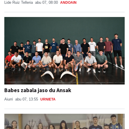
Lide Ruiz Telleria
abu 07, 08:00
ANDOAIN
Babes zabala jaso du Ansak
Aiurri
abu 07, 13:55
URNIETA