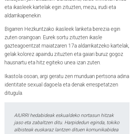
eta ikasleek kartelak egin zituzten, mezu, irudi eta
aldarrikapenekin.
Bigarren Hezkuntzako ikasleek lanketa berezia egin
zuten oraingoan. Eurek sortu zituzten ikasle
gazteagoentzat maiatzaren 17a aldarrikatzeko kartelak,
gelak kolorez apaindu zituzten eta gaiari buruz gogoz
hausnartu eta hitz egiteko unea izan zuten.
Ikastola osoan, argi geratu zen munduan pertsona adina
identitate sexual dagoela eta denak errespetatzen
ditugula.
AIURRI hedabideak eskualdeko nortasun hitzak
jaso eta zabaltzen ditu. Harpidedun eginda, tokiko
albisteak euskaraz lantzen dituen komunikabidea