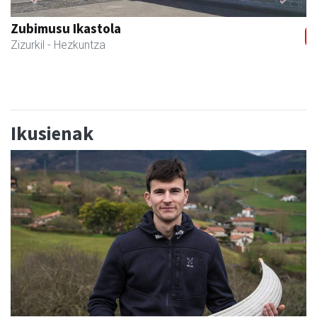
Previous
Next
Txortu mekanizaketa eta muntaketa
Asteasu
- Mekanizatuak
Ikusienak