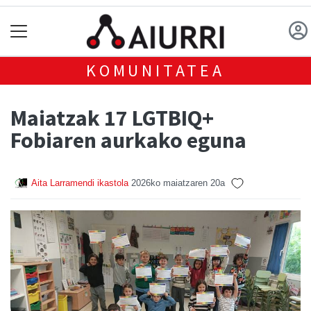
KOMUNITATEA
Maiatzak 17 LGTBIQ+
Fobiaren aurkako eguna
Aita Larramendi ikastola
2026ko maiatzaren 20a