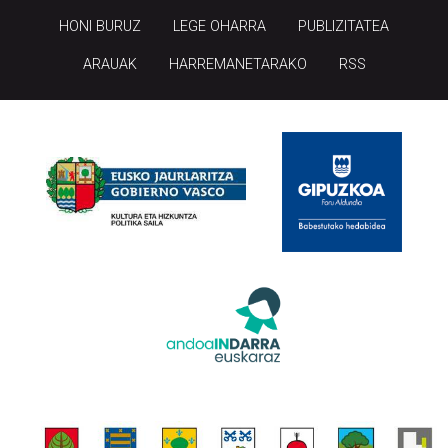
HONI BURUZ
LEGE OHARRA
PUBLIZITATEA
ARAUAK
HARREMANETARAKO
RSS