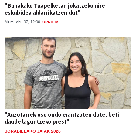
"Banakako Txapelketan jokatzeko nire
eskubidea aldarrikatzen dut"
Aiurri
abu 07, 12:00
URNIETA
"Auzotarrek oso ondo erantzuten dute, beti
daude laguntzeko prest"
SORABILLAKO JAIAK 2026