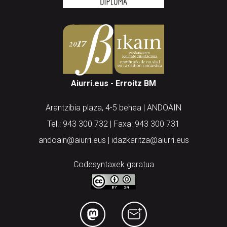
Aiurri.eus - Erroitz BM
Arantzibia plaza, 4-5 behea | ANDOAIN
Tel.: 943 300 732 | Faxa: 943 300 731
andoain@aiurri.eus | idazkaritza@aiurri.eus
Codesyntaxek garatua