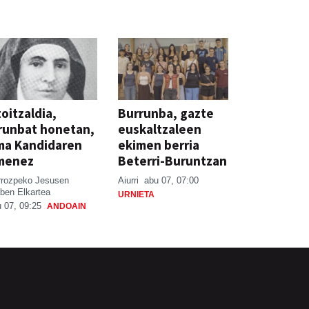
oitzaldia,
Burrunba, gazte
runbat honetan,
euskaltzaleen
ma Kandidaren
ekimen berria
menez
Beterri-Buruntzan
rrozpeko Jesusen
Aiurri
abu 07, 07:00
ben Elkartea
URNIETA
 07, 09:25
ANDOAIN