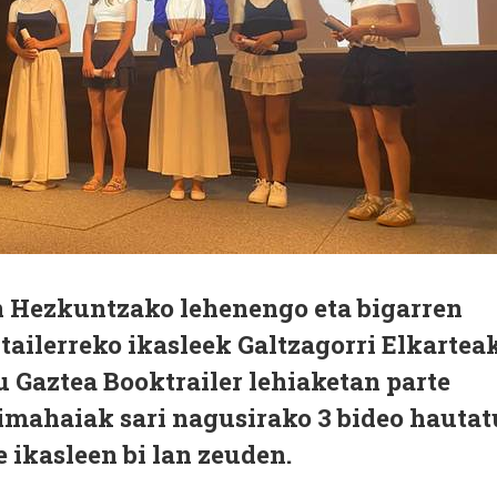
n Hezkuntzako lehenengo eta bigarren
ailerreko ikasleek Galtzagorri Elkartea
 Gaztea Booktrailer lehiaketan parte
aimahaiak sari nagusirako 3 bideo hautat
e ikasleen bi lan zeuden.