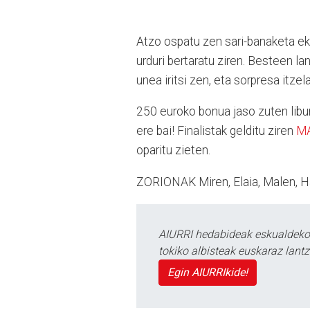
Atzo ospatu zen sari-banaketa eki
urduri bertaratu ziren. Besteen l
unea iritsi zen, eta sorpresa itze
250 euroko bonua jaso zuten libur
ere bai! Finalistak gelditu ziren
M
oparitu zieten.
ZORIONAK Miren, Elaia, Malen, H
AIURRI hedabideak eskualdeko n
tokiko albisteak euskaraz lan
Egin AIURRIkide!