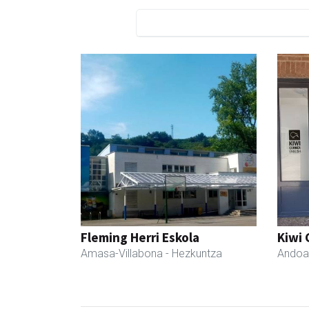
Fleming Herri Eskola
Kiwi 
Amasa-Villabona
- Hezkuntza
Andoa