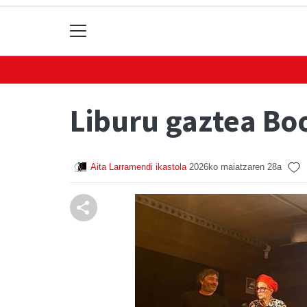
Liburu gaztea Boo
Aita Larramendi ikastola
2026ko maiatzaren 28a