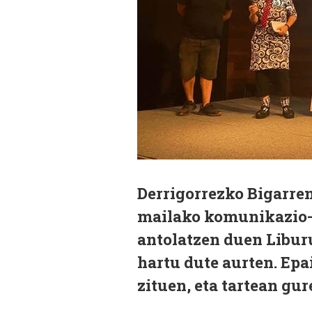
Derrigorrezko Bigarre
mailako komunikazio-t
antolatzen duen Liburu
hartu dute aurten. Ep
zituen, eta tartean gur