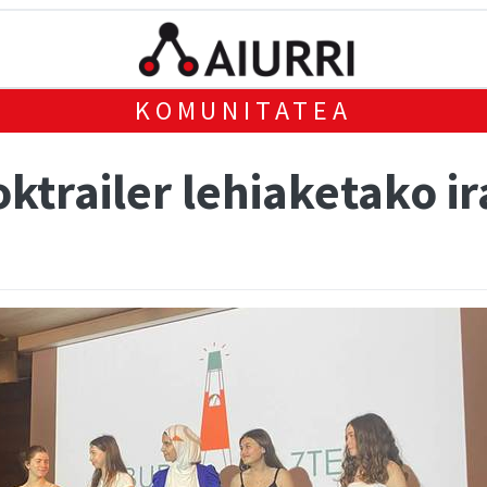
KOMUNITATEA
ktrailer lehiaketako i