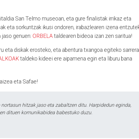
taldia San Telmo museoan, eta gure finalistak irrikaz eta
anak eta sorkuntzak ikusi ondoren, irabazlearen izena entzute
la jaso genuen:
ORBELA
taldearen bideoa izan zen saritua!
u eta diskak erosteko, eta abentura txangoa egiteko sarrer
ALKOAK
taldeko kideei ere aipamena egin eta liburu bana
aizea eta Safae!
ortasun hitzak jaso eta zabaltzen ditu. Harpidedun eginda,
tzen dituen komunikabidea babestuko duzu.