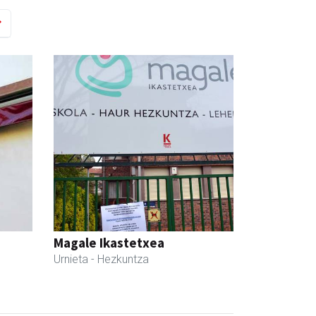
Magale Ikastetxea
Urnieta
- Hezkuntza