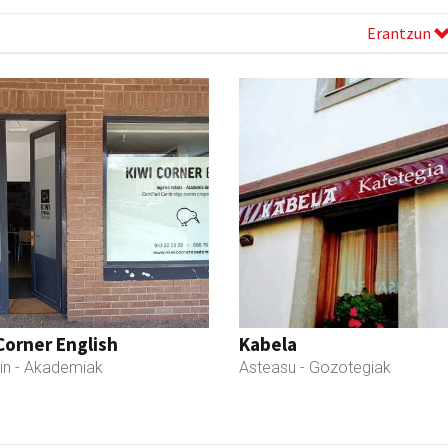
Erantzun
Corner English
Kabela
in
- Akademiak
Asteasu
- Gozotegiak