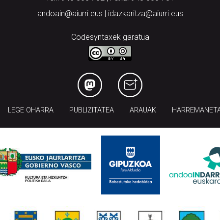
andoain@aiurri.eus | idazkaritza@aiurri.eus
Codesyntaxek garatua
LEGE OHARRA
PUBLIZITATEA
ARAUAK
HARREMANET