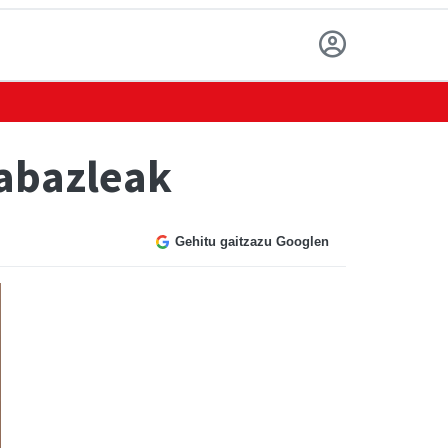
rabazleak
Gehitu gaitzazu Googlen