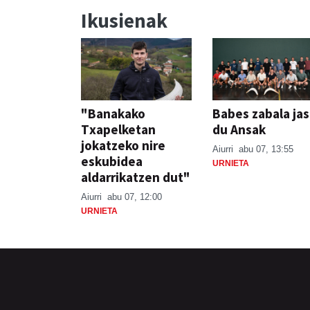
Ikusienak
"Banakako
Babes zabala ja
Txapelketan
du Ansak
jokatzeko nire
Aiurri
abu 07, 13:55
eskubidea
URNIETA
aldarrikatzen dut"
Aiurri
abu 07, 12:00
URNIETA