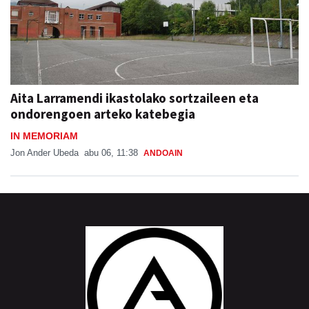
Aita Larramendi ikastolako sortzaileen eta
ondorengoen arteko katebegia
IN MEMORIAM
Jon Ander Ubeda
abu 06, 11:38
ANDOAIN