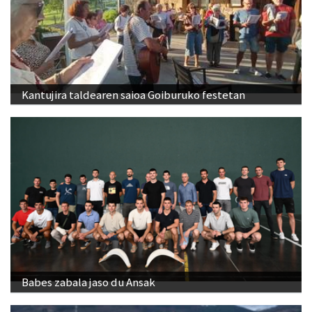
Kantujira taldearen saioa Goiburuko festetan
Babes zabala jaso du Ansak