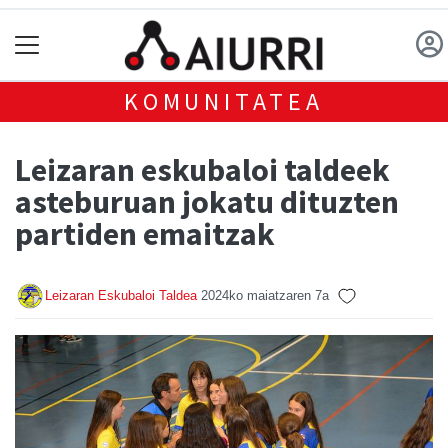
KOMUNITATEA
Leizaran eskubaloi taldeek
asteburuan jokatu dituzten
partiden emaitzak
Leizaran Eskubaloi Taldea
2024ko maiatzaren 7a