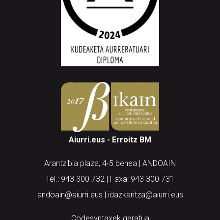
Aiurri.eus - Erroitz BM
Arantzibia plaza, 4-5 behea | ANDOAIN
Tel.: 943 300 732 | Faxa: 943 300 731
andoain@aiurri.eus | idazkaritza@aiurri.eus
Codesyntaxek garatua