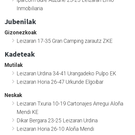
Inmobiliaria
Jubenilak
Gizonezkoak
Leizaran 17-35 Gran Camping zarautz ZKE
Kadeteak
Mutilak
Leizaran Urdina 34-41 Urangadeko Pulpo EK
Leizaran Horia 26-47 Urkunde Elgoibar
Neskak
Leizaran Txuria 10-19 Cartonajes Arregui Aloña
Mendi KE
Dikar Bergara 23-25 Leizaran Urdina
Leizaran Horia 26-10 Aloña Mendi