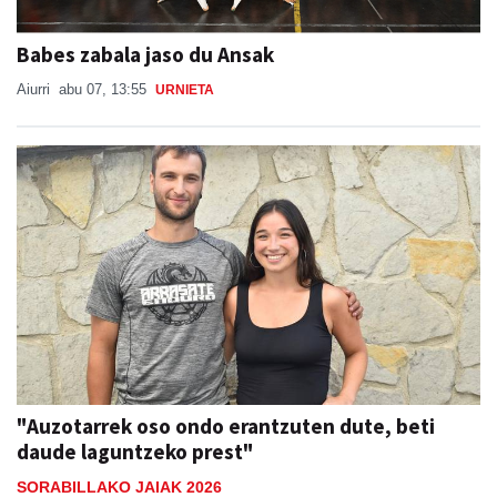
Babes zabala jaso du Ansak
Aiurri
abu 07, 13:55
URNIETA
"Auzotarrek oso ondo erantzuten dute, beti
daude laguntzeko prest"
SORABILLAKO JAIAK 2026