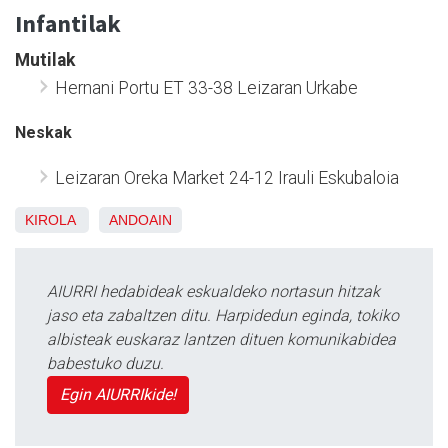
Infantilak
Mutilak
Hernani Portu ET 33-38 Leizaran Urkabe
Neskak
Leizaran Oreka Market 24-12 Irauli Eskubaloia
KIROLA
ANDOAIN
AIURRI hedabideak eskualdeko nortasun hitzak
jaso eta zabaltzen ditu. Harpidedun eginda, tokiko
albisteak euskaraz lantzen dituen komunikabidea
babestuko duzu.
Egin AIURRIkide!