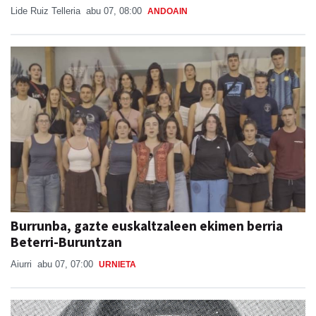
Lide Ruiz Telleria
abu 07, 08:00
ANDOAIN
Burrunba, gazte euskaltzaleen ekimen berria
Beterri-Buruntzan
Aiurri
abu 07, 07:00
URNIETA