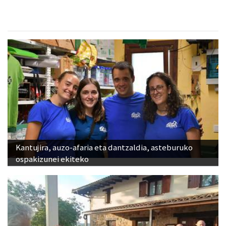
Kantujira, auzo-afaria eta dantzaldia, asteburuko
ospakizunei ekiteko