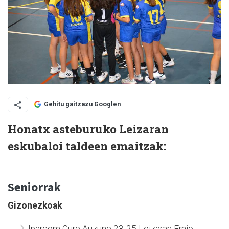
Gehitu gaitzazu Googlen
Honatx asteburuko Leizaran
eskubaloi taldeen emaitzak:
Seniorrak
Gizonezkoak
Iparcom Gure Auzune 23-25 Leizaran Ernio