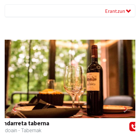
Erantzun
Previous
Next
Elizondo taberna
Andoain
-