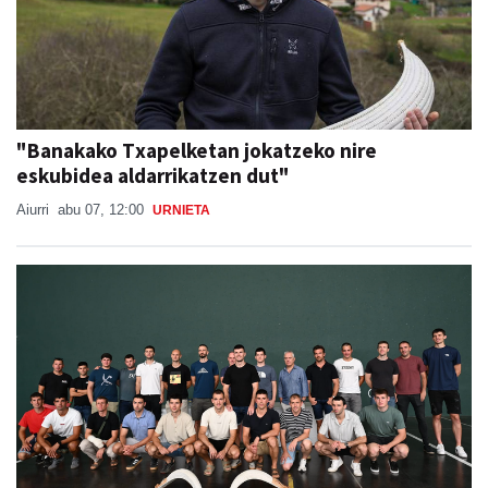
"Banakako Txapelketan jokatzeko nire
eskubidea aldarrikatzen dut"
Aiurri
abu 07, 12:00
URNIETA