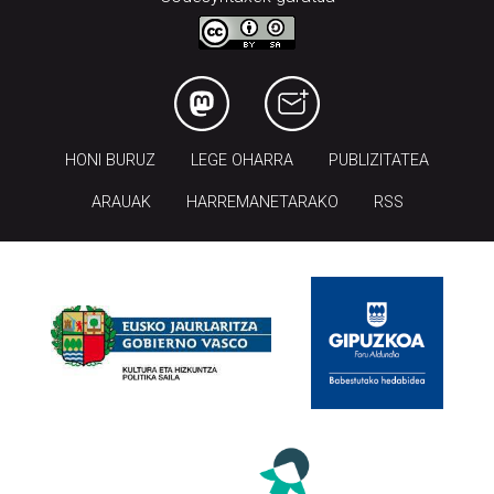
HONI BURUZ
LEGE OHARRA
PUBLIZITATEA
ARAUAK
HARREMANETARAKO
RSS