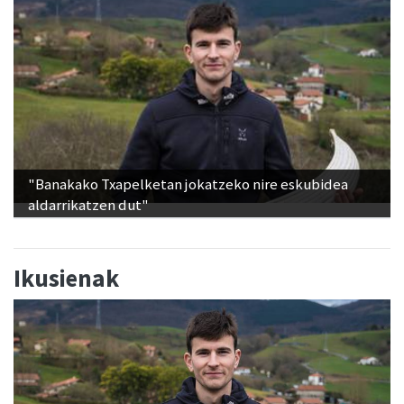
"Banakako Txapelketan jokatzeko nire eskubidea
aldarrikatzen dut"
Ikusienak