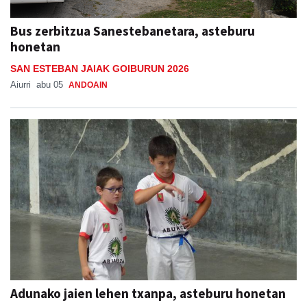
Bus zerbitzua Sanestebanetara, asteburu
honetan
SAN ESTEBAN JAIAK GOIBURUN 2026
Aiurri
abu 05
ANDOAIN
Adunako jaien lehen txanpa, asteburu honetan