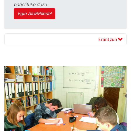
babestuko duzu.
Egin AIURRIkide!
Erantzun