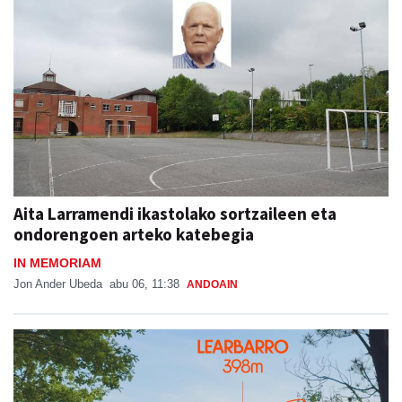
Aita Larramendi ikastolako sortzaileen eta
ondorengoen arteko katebegia
IN MEMORIAM
Jon Ander Ubeda
abu 06, 11:38
ANDOAIN