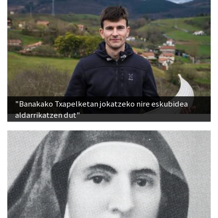
"Banakako Txapelketan jokatzeko nire eskubidea
aldarrikatzen dut"