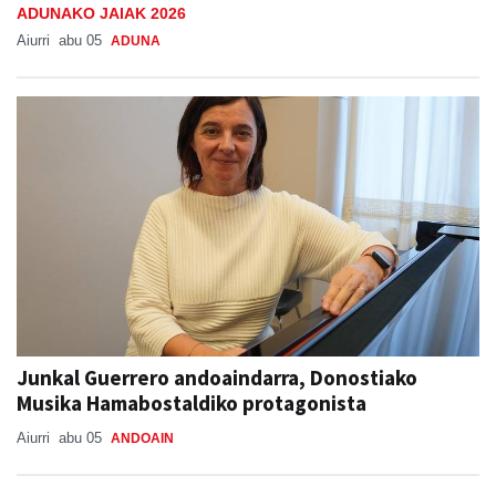
ADUNAKO JAIAK 2026
Aiurri
abu 05
ADUNA
Junkal Guerrero andoaindarra, Donostiako
Musika Hamabostaldiko protagonista
Aiurri
abu 05
ANDOAIN