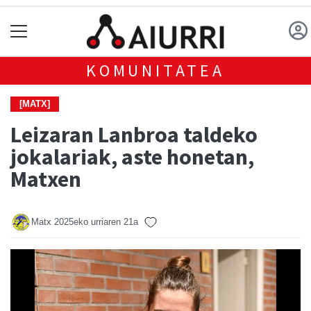
KOMUNITATEA
[MATX]
Leizaran Lanbroa taldeko
jokalariak, aste honetan,
Matxen
Matx
2025eko urriaren 21a