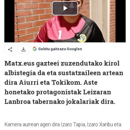
Gehitu gaitzazu Googlen
Matx.eus gazteei zuzendutako kirol
albistegia da eta sustatzaileen artean
dira Aiurri eta Tokikom. Aste
honetako protagonistak Leizaran
Lanbroa tabernako jokalariak dira.
Kamera aurrean ageri dira Izaro Tapia, Izaro Xanbu eta