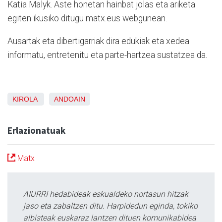
Katia Malyk. Aste honetan hainbat jolas eta ariketa
egiten ikusiko ditugu
matx.eus webgunean.
Ausartak eta dibertigarriak dira edukiak eta xedea
informatu, entretenitu eta parte-hartzea sustatzea da.
KIROLA
ANDOAIN
Erlazionatuak
Matx
AIURRI hedabideak eskualdeko nortasun hitzak
jaso eta zabaltzen ditu. Harpidedun eginda, tokiko
albisteak euskaraz lantzen dituen komunikabidea