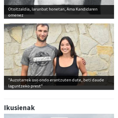
Otoitzaldia, larunbat honetan, Ama Kandidaren
omenez
"Auzotarrek oso ondo erantzuten dute, beti daude
laguntzeko prest"
Ikusienak