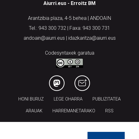
Aiurri.eus - Erroitz BM
Arantzibia plaza, 4-5 behea | ANDOAIN
Tel.: 943 300 732 | Faxa: 943 300 731
andoain@aiurri.eus | idazkaritza@aiurri.eus
Codesyntaxek garatua
HONI BURUZ
LEGE OHARRA
PUBLIZITATEA
ARAUAK
HARREMANETARAKO
RSS