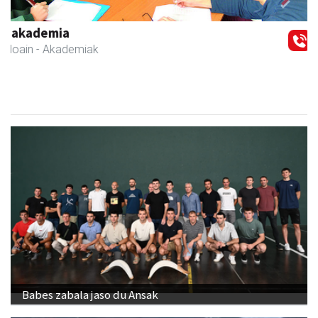
Previous
Next
Aldama tapia aholkularitza
Andoain
- Aholkularitza
Babes zabala jaso du Ansak