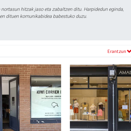
ortasun hitzak jaso eta zabaltzen ditu. Harpidedun eginda,
tzen dituen komunikabidea babestuko duzu.
Erantzun