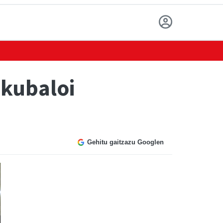
skubaloi
Gehitu gaitzazu Googlen