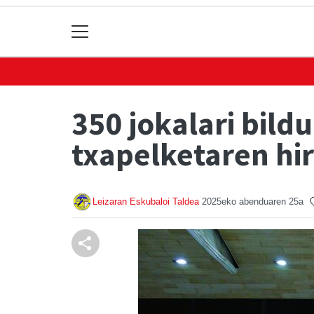
350 jokalari bild
txapelketaren hi
Leizaran Eskubaloi Taldea
2025eko abenduaren 25a