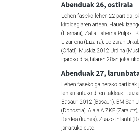
Abenduak 26, ostirala
Lehen faseko lehen 22 partida jok
kiroldegiaren artean. Hauek izang
(Hernani), Zalla Taberna Pulpo EK
Lizarreria (Lizarra), Leizaran Ur
(Oñati), Muskiz 2012 Urdina (Musk
igaroko dira, hilaren 28an jokatuk
Abenduak 27, larunbat
Lehen faseko gainerako partidak j
lehian arituko diren taldeak: Lei
Basauri 2012 (Basauri), BM San J
(Donostia), Aiala A ZKE (Zarautz)
Berdea (Iruñea), Zuazo Infantil (
jarraituko dute.