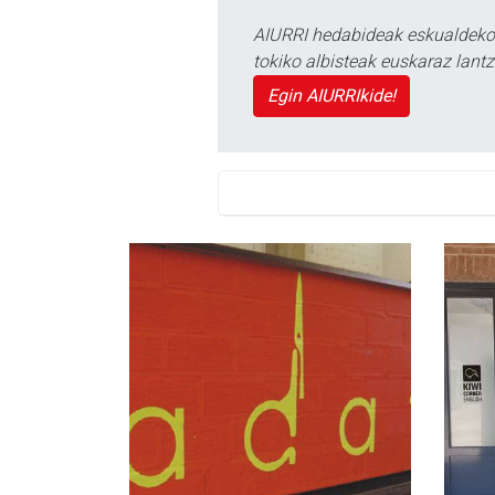
AIURRI hedabideak eskualdeko n
tokiko albisteak euskaraz lan
Egin AIURRIkide!