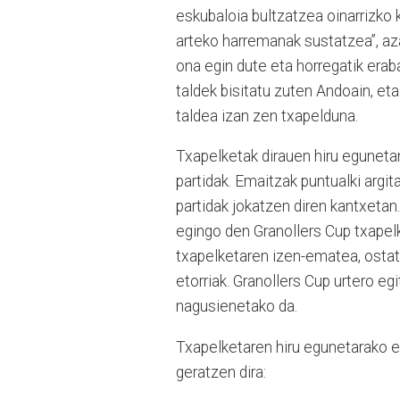
eskubaloia bultzatzea oinarrizko k
arteko harremanak sustatzea”, aza
ona egin dute eta horregatik eraba
taldek bisitatu zuten Andoain, et
taldea izan zen txapelduna.
Txapelketak dirauen hiru egunetan,
partidak. Emaitzak puntualki argit
partidak jokatzen diren kantxetan
egingo den Granollers Cup txapelk
txapelketaren izen-ematea, ostat
etorriak. Granollers Cup urtero 
nagusienetako da.
Txapelketaren hiru egunetarako e
geratzen dira: