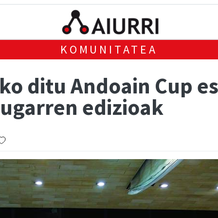
KOMUNITATEA
uko ditu Andoain Cup e
rugarren edizioak