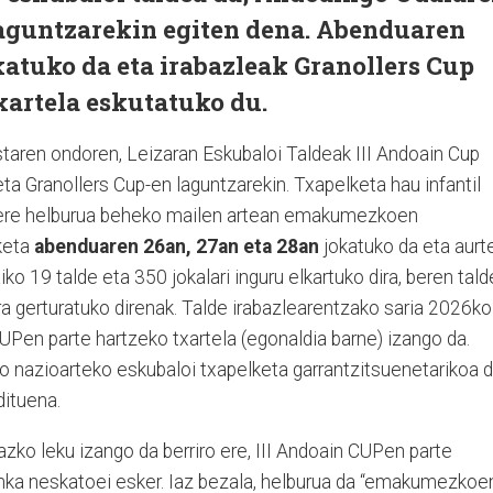
laguntzarekin egiten dena. Abenduaren
katuko da eta irabazleak Granollers Cup
xartela eskutatuko du.
taren ondoren, Leizaran Eskubaloi Taldeak III Andoain Cup
ta Granollers Cup-en laguntzarekin. Txapelketa hau infantil
bere helburua beheko mailen artean emakumezkoen
keta
abenduaren 26an, 27an eta 28an
jokatuko da eta aurt
o 19 talde eta 350 jokalari inguru elkartuko dira, beren tald
ra gerturatuko direnak. Talde irabazlearentzako saria 2026ko
UPen parte hartzeko txartela (egonaldia barne) izango da.
o nazioarteko eskubaloi txapelketa garrantzitsuenetarikoa d
dituena.
zko leku izango da berriro ere, III Andoain CUPen parte
unka neskatoei esker. Iaz bezala, helburua da “emakumezkoe