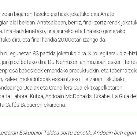
zean bigarren faseko partidak jokatuko dira Arrate
gian aldi berean. Arratsaldean, berriz, final-zortzirenak jokatu
a, final-laurdenetako, finalaurreko eta finaleko gainerako
atuko dira, eta final handia 20:00etan izango da.
iru egunetan 83 partida jokatuko dira. Kirol egitarau bizi-bizi
 jai giroz beteko dira DJ Nemuxen animazioari esker. Horre
a enpresa babesleek emandako produktuekin, eta taberna txik
eran, zaleei mokadutxoak eskaintzeko. Leizaran Eskubaloi
 Andoaingo Udalak eta Granollers Cup-ek txapelketaren
aita Laboral Kutxa, Andoain McDonalds, Urkabe, La Gula de
 eta Cafés Baqueren ekarpena.
zaran Eskubaloi Taldea sortu zenetik, Andoain beti egon