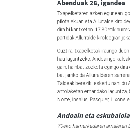
Abenduak 28, igandea
Txapelketaren azken egunean, goi
pilotalekuan eta Allurralde kirolde
dira bi kantxetan. 17:30etik aurrer
partidak Allurralde kiroldegian jok
Guztira, txapelketak iraungo duen h
hau laguntzeko, Andoaingo kaleak
gain, hainbat zozketa egingo dir
bat jarriko da Allurralderen sarr
Taldeak bereziki eskertu nahi du
antolaketan emandako laguntza, b
Norte, Insalus, Pasquier, Lixone
Andoain eta eskubaloia
70eko hamarkadaren amaieran Lei