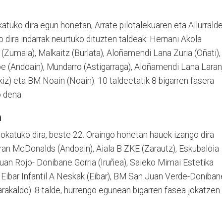
atuko dira egun honetan, Arrate pilotalekuaren eta Allurrald
o dira indarrak neurtuko dituzten taldeak: Hernani Akola
 (Zumaia), Malkaitz (Burlata), Aloñamendi Lana Zuria (Oñati),
kabe (Andoain), Mundarro (Astigarraga), Aloñamendi Lana Laran
iz) eta BM Noain (Noain). 10 taldeetatik 8 bigarren fasera
o dena.
a
okatuko dira, beste 22. Oraingo honetan hauek izango dira
zaran McDonalds (Andoain), Aiala B ZKE (Zarautz), Eskubaloia
uan Rojo- Donibane Gorria (Iruñea), Saieko Mimai Estetika
, Eibar Infantil A Neskak (Eibar), BM San Juan Verde-Doniban
Barakaldo). 8 talde, hurrengo egunean bigarren fasea jokatzen