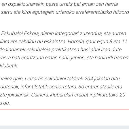
p-en ospakizunarekin beste urrats bat eman zen herria
 sartu eta kirol egutegien urteroko erreferentziazko hitzor
iz Eskubaloi Eskola, alebin kategoriari zuzendua, eta aurten
lara ere zabaldu du eskaintza. Horrela, gaur egun 8 eta 11
doaindarrek eskubaloia praktikatzen hasi ahal izan dute.
skaera bati erantzuna eman nahi genion, eta badirudi harrer
klubetik.
ilez gain, Leizaran eskubaloi taldeak 204 jokalari ditu,
utenak, infantiletatik seniorretara. 30 entrenatzaile eta
zte jokalariak. Gainera, klubarekin erabat inplikatutako 20
a du.