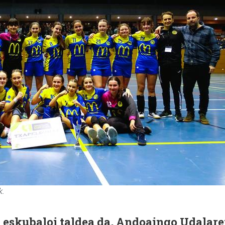
k.
n eskubaloi taldea da, Andoaingo Udalar