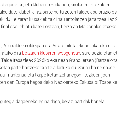
ategorietan, eta kluben, teknikarien, kirolarien eta zaleen
ldu dute klubetik. Iaz parte hartu zuten taldeek balorazio o
ki du Leizaran klubak ekitaldi hau antolatzen jarraitzea. Iaz 
a final oso lehiatu baten ostean, Leizaran McDonalds etxeko
 Allurralde kiroldegian eta Arrate pilotalekuan jokatuko dira
aratuko dira
Leizaran klubaren webgunean
, sare sozialetan e
. Talde irabazleak 2026ko ekainean Granollersen (Bartzelona
etan parte hartzeko txartela lortuko du. Sarian barne daude
ua, mantenua eta txapelketan zehar egon litezkeen joan-
egiten den Europa hegoaldeko Nazioarteko Eskubaloi Txapelk
gutegia dagoeneko egina dago, beraz, partidak honela