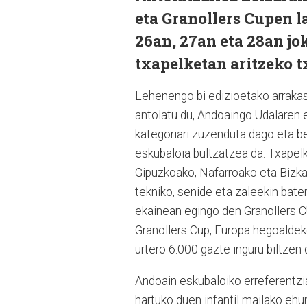
eta Granollers Cupen 
26an, 27an eta 28an jo
txapelketan aritzeko t
Lehenengo bi edizioetako arrakas
antolatu du, Andoaingo Udalaren e
kategoriari zuzenduta dago eta 
eskubaloia bultzatzea da. Txapel
Gipuzkoako, Nafarroako eta Bizkaik
tekniko, senide eta zaleekin bate
ekainean egingo den Granollers C
Granollers Cup, Europa hegoaldek
urtero 6.000 gazte inguru biltzen 
Andoain eskubaloiko erreferentzia
hartuko duen infantil mailako eh