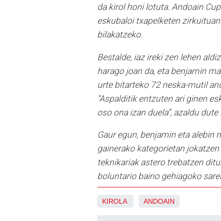
da kirol honi lotuta. Andoain Cu
eskubaloi txapelketen zirkuituan
bilakatzeko.
Bestalde, iaz ireki zen lehen ald
harago joan da, eta benjamin mai
urte bitarteko 72 neska-mutil an
“Aspalditik entzuten ari ginen e
oso ona izan duela”, azaldu dute 
Gaur egun, benjamin eta alebin ma
gainerako kategorietan jokatzen d
teknikariak astero trebatzen ditu
boluntario baino gehiagoko sare
KIROLA
ANDOAIN