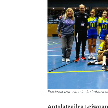
Etxekoak izan ziren iazko irabazlea
Antolatzailea Leizara