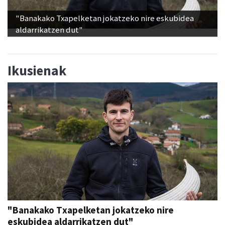
"Banakako Txapelketan jokatzeko nire eskubidea
aldarrikatzen dut"
Ikusienak
"Banakako Txapelketan jokatzeko nire
eskubidea aldarrikatzen dut"