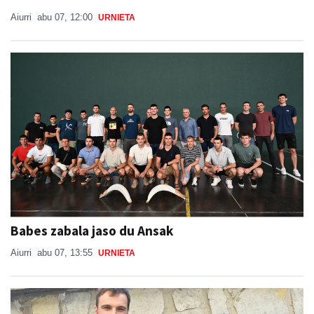
Aiurri
abu 07, 12:00
URNIETA
Babes zabala jaso du Ansak
Aiurri
abu 07, 13:55
URNIETA