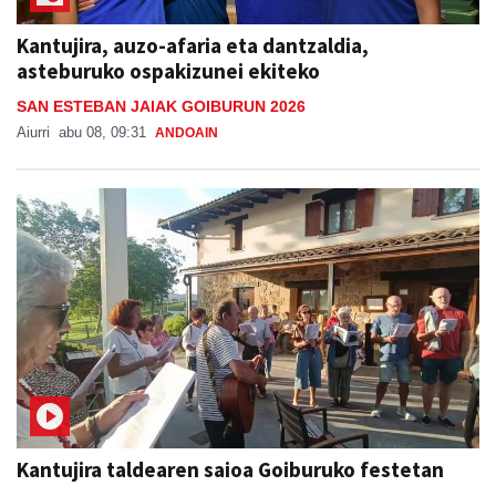
Kantujira, auzo-afaria eta dantzaldia,
asteburuko ospakizunei ekiteko
SAN ESTEBAN JAIAK GOIBURUN 2026
Aiurri
abu 08, 09:31
ANDOAIN
Kantujira taldearen saioa Goiburuko festetan