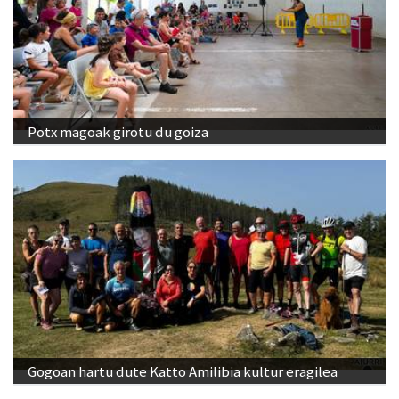
Potx magoak girotu du goiza
Gogoan hartu dute Katto Amilibia kultur eragilea