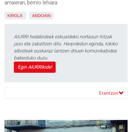
amaieran, berriro lehiara.
KIROLA
ANDOAIN
AIURRI hedabideak eskualdeko nortasun hitzak
jaso eta zabaltzen ditu. Harpidedun eginda, tokiko
albisteak euskaraz lantzen dituen komunikabidea
babestuko duzu.
Egin AIURRIkide!
Erantzun