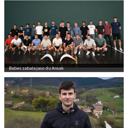
Babes zabala jaso du Ansak