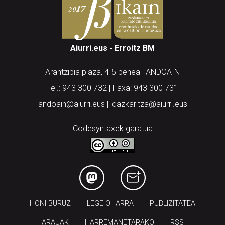
Aiurri.eus - Erroitz BM
Arantzibia plaza, 4-5 behea | ANDOAIN
Tel.: 943 300 732 | Faxa: 943 300 731
andoain@aiurri.eus | idazkaritza@aiurri.eus
Codesyntaxek garatua
HONI BURUZ
LEGE OHARRA
PUBLIZITATEA
ARAUAK
HARREMANETARAKO
RSS