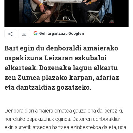
Gehitu gaitzazu Googlen
Bart egin du denboraldi amaierako
ospakizuna Leizaran eskubaloi
elkarteak. Dozenaka lagun elkartu
zen Zumea plazako karpan, afariaz
eta dantzaldiaz gozatzeko.
Denboraldiari amaiera ematea gauza ona da, bereziki,
horrelako ospakizunak eginda. Datorren denboraldiari
ekin aurretik atseden hartzea ezinbestekoa da eta, uda