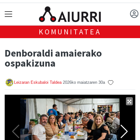
KOMUNITATEA
Denboraldi amaierako
ospakizuna
Leizaran Eskubaloi Taldea
2026ko maiatzaren 30a