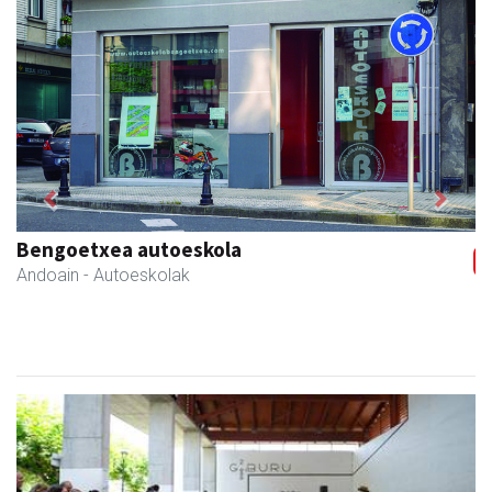
Previous
Next
Leizaran Institutua
Andoain
- Hezkuntza