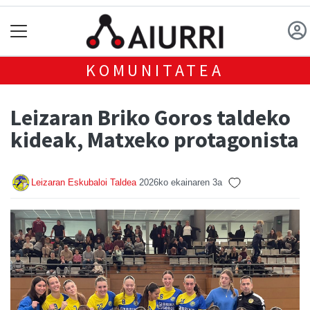
KOMUNITATEA
Leizaran Briko Goros taldeko
kideak, Matxeko protagonista
Leizaran Eskubaloi Taldea
2026ko ekainaren 3a