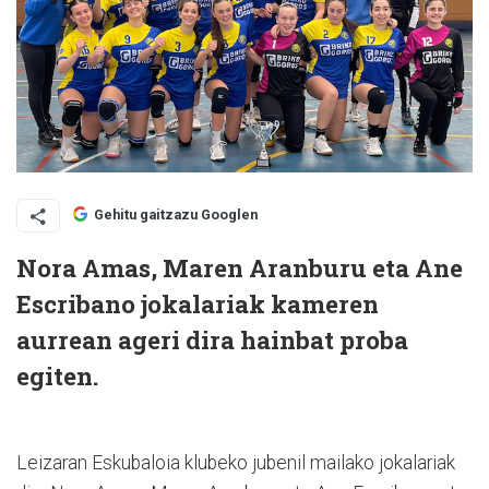
Gehitu gaitzazu Googlen
Nora Amas, Maren Aranburu eta Ane
Escribano jokalariak kameren
aurrean ageri dira hainbat proba
egiten.
Leizaran Eskubaloia klubeko jubenil mailako jokalariak