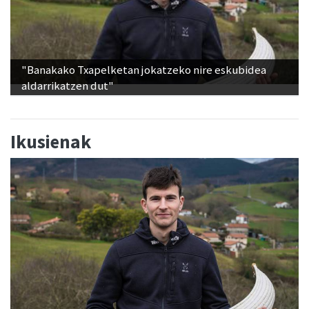
"Banakako Txapelketan jokatzeko nire eskubidea
aldarrikatzen dut"
Ikusienak