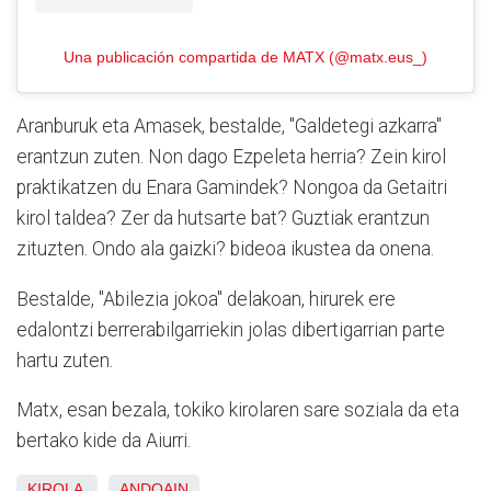
Una publicación compartida de MATX (@matx.eus_)
Aranburuk eta Amasek, bestalde, "Galdetegi azkarra"
erantzun zuten. Non dago Ezpeleta herria? Zein kirol
praktikatzen du Enara Gamindek? Nongoa da Getaitri
kirol taldea? Zer da hutsarte bat? Guztiak erantzun
zituzten. Ondo ala gaizki? bideoa ikustea da onena.
Bestalde, "Abilezia jokoa" delakoan, hirurek ere
edalontzi berrerabilgarriekin jolas dibertigarrian parte
hartu zuten.
Matx, esan bezala, tokiko kirolaren sare soziala da eta
bertako kide da Aiurri.
KIROLA
ANDOAIN