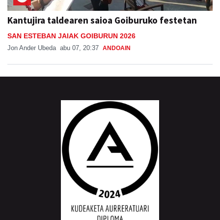
Kantujira taldearen saioa Goiburuko festetan
SAN ESTEBAN JAIAK GOIBURUN 2026
Jon Ander Ubeda
abu 07, 20:37
ANDOAIN