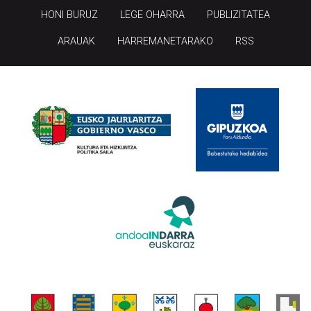
HONI BURUZ
LEGE OHARRA
PUBLIZITATEA
ARAUAK
HARREMANETARAKO
RSS