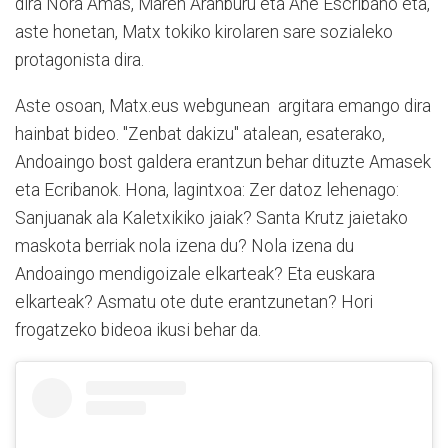
dira Nora Amas, Maren Aranburu eta Ane Escribano eta,
aste honetan, Matx tokiko kirolaren sare sozialeko
protagonista dira.
Aste osoan, Matx.eus webgunean
argitara emango dira
hainbat bideo. "Zenbat dakizu" atalean, esaterako,
Andoaingo bost galdera erantzun behar dituzte Amasek
eta Ecribanok. Hona, lagintxoa: Zer datoz lehenago:
Sanjuanak ala Kaletxikiko jaiak? Santa Krutz jaietako
maskota berriak nola izena du? Nola izena du
Andoaingo mendigoizale elkarteak? Eta euskara
elkarteak? Asmatu ote dute erantzunetan? Hori
frogatzeko bideoa ikusi behar da.