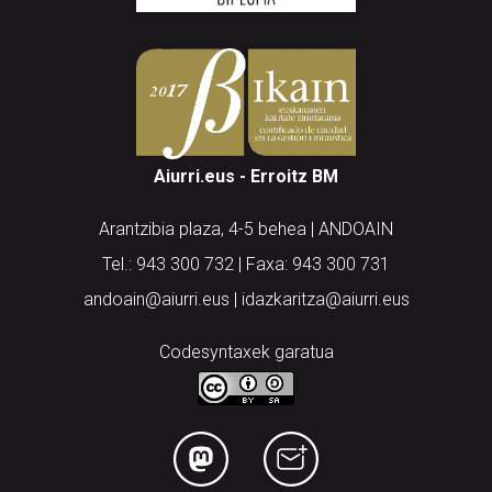
Aiurri.eus - Erroitz BM
Arantzibia plaza, 4-5 behea | ANDOAIN
Tel.: 943 300 732 | Faxa: 943 300 731
andoain@aiurri.eus | idazkaritza@aiurri.eus
Codesyntaxek garatua