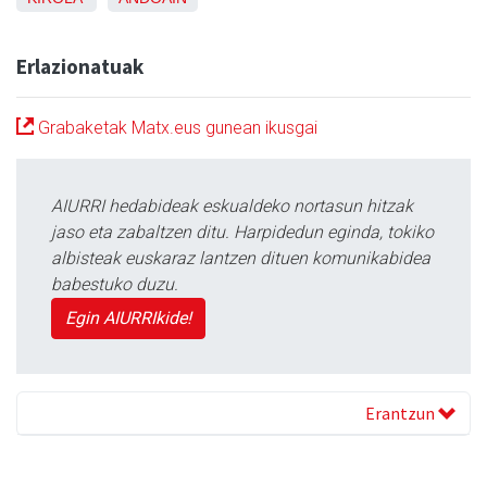
Erlazionatuak
Grabaketak Matx.eus gunean ikusgai
AIURRI hedabideak eskualdeko nortasun hitzak
jaso eta zabaltzen ditu. Harpidedun eginda, tokiko
albisteak euskaraz lantzen dituen komunikabidea
babestuko duzu.
Egin AIURRIkide!
Erantzun