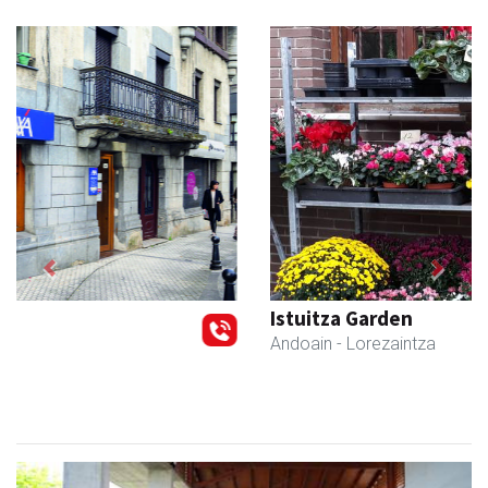
Previous
Next
Istuitza Garden
Andoain
- Lorezaintza