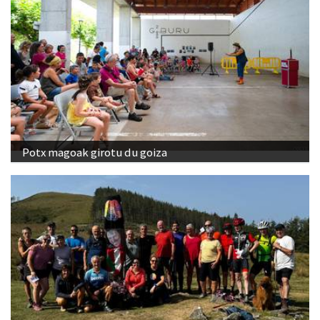
Potx magoak girotu du goiza