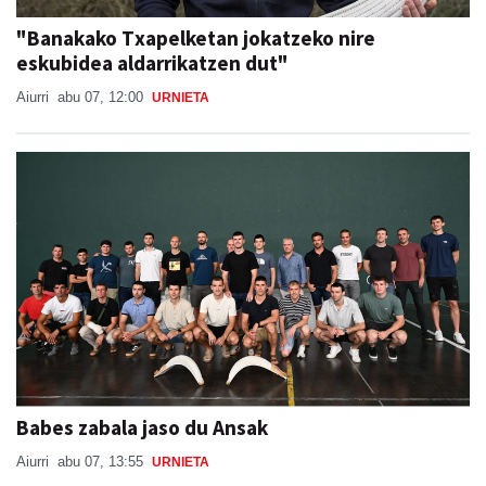
"Banakako Txapelketan jokatzeko nire
eskubidea aldarrikatzen dut"
Aiurri
abu 07, 12:00
URNIETA
Babes zabala jaso du Ansak
Aiurri
abu 07, 13:55
URNIETA