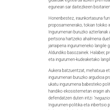
gidatuak egitea da azken premisa,
egunean sar daitezkeen bisitarie
Honenbestez, iraunkortasuna fun
proposamenerako, tokian tokiko ing
Ingurumenari buruzko azterlanak
pertsona hartzeko ahalmena duela,
jarraipena ingurumeneko langile ga
Aldundiko basozainek. Halaber, pr
eta ingurumen-kudeaketako langile
Aukera batzuentzat, mehatxua eta
ingurumenari buruzko argudioa pro
ukatu ingurumena babesteko politi
handiko ekosistemetan eragin aha
defendatzen duten iritzi
"negazio
Ingurumen-politika eta inbertsio 