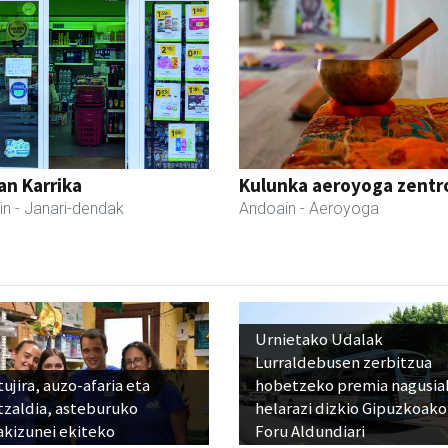
an Karrika
Kulunka aeroyoga zentr
in
- Janari-dendak
Andoain
- Aeroyoga
Urnietako Udalak
Lurraldebusen zerbitzua
ujira, auzo-afaria eta
hobetzeko premia nagusia
tzaldia, asteburuko
helarazi dizkio Gipuzkoako
akizunei ekiteko
Foru Aldundiari