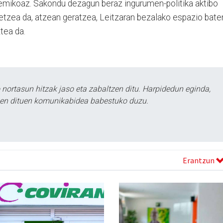
emikoaz. Sakondu dezagun beraz ingurumen-politika aktibo
etzea da, atzean geratzea, Leitzaran bezalako espazio bate
tea da.
ortasun hitzak jaso eta zabaltzen ditu. Harpidedun eginda,
tzen dituen komunikabidea babestuko duzu.
Erantzun