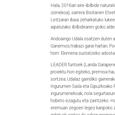
Hala, 2016an aire-ibilbide natural
izenekoa), sarrera Bisitarien Etxet
Leitzaran ibaia zeharkatuko lukeen 
aipatutako ibilbidearen goiko alder
Andoaingo Udala osatzen duten a
Ganemos/Irabazi garai hartan, Pod
horri. Ekimena sustatzeko adosta
LEADER funtsek (Landa Garapener
proiektu hori egiteko, premisa hau
sortzea; Udalaz gaindiko gainera
Ingurumen Saila eta Gipuzkoako Fo
ingurumenekoak, nola segurtasun
hobeto ezagutu eta zaintzeko. Hai
eremuan zegoen legez kanpoko zabo