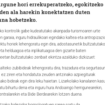
urgune hori errekuperatzeko, egokitzeko
uden ala harekin konektatzen duten
una hobetzeko.
lako kontrolik gabe kudeatutako akanpada-turismoaren urte
 garaia, inguru hidraulikoari egindako kaltea eta antropizazi
ktu horiek lehengoratu egin dira, adostasunetik bultzatutak
 eta helduagoa eta inplikatuagoa den gizarte baten
rteetan bultzatutako zenbait ekintza azalduko dizkizuet:
alteko zubibideak lehengoratu dira, trazadura eta segurtasu
n ez ziren eta hondatuta zeuden antzinako azpiegiturak
ako bideak egin dira leku haietan. Lizarkolako kanalaren kas
atu bihurtu dena eta inguru hura Andoaingo herrigunearekin,
entralarekin eta Bide Berdearekin lotzen duena.
ntzako bidezidor homologatuen sarea sortu da.