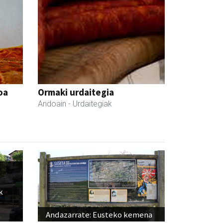
oa
Ormaki urdaitegia
Andoain
- Urdaitegiak
k
Andazarrate: Eusteko kemena