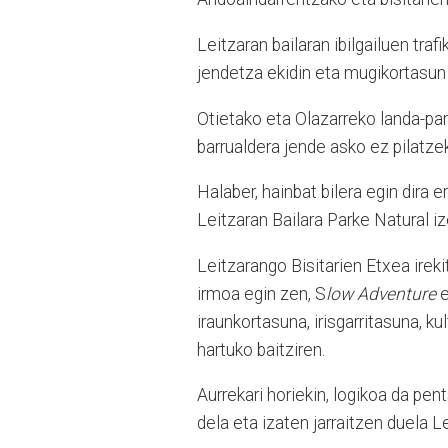
Leitzaran bailaran ibilgailuen traf
jendetza ekidin eta mugikortasun 
Otietako eta Olazarreko landa-par
barrualdera jende asko ez pilatze
Halaber, hainbat bilera egin dira 
Leitzaran Bailara Parke Natural i
Leitzarango Bisitarien Etxea ire
irmoa egin zen, S
low Adventure
e
iraunkortasuna, irisgarritasuna, k
hartuko baitziren.
Aurrekari horiekin, logikoa da p
dela eta izaten jarraitzen duela L