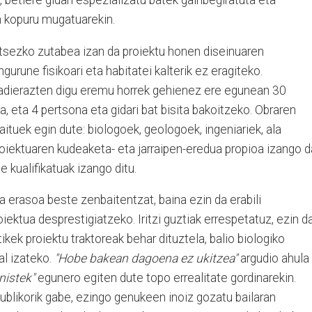
 betiere gidari espezializatu batek gainbegiratuta eta
n kopuru mugatuarekin.
tsezko zutabea izan da proiektu honen diseinuaren
urune fisikoari eta habitatei kalterik ez eragiteko.
 adierazten digu eremu horrek gehienez ere egunean 30
 eta 4 pertsona eta gidari bat bisita bakoitzeko. Obraren
ituek egin dute: biologoek, geologoek, ingeniariek, ala
oiektuaren kudeaketa- eta jarraipen-eredua propioa izango d
 kualifikatuak izango ditu.
 erasoa beste zenbaitentzat, baina ezin da erabili
iektua desprestigiatzeko. Iritzi guztiak errespetatuz, ezin d
kek proiektu traktoreak behar dituztela, balio biologiko
l izateko.
"Hobe bakean dagoena ez ukitzea"
argudio ahula
nistek"
egunero egiten dute topo errealitate gordinarekin.
publikorik gabe, ezingo genukeen inoiz gozatu bailaran