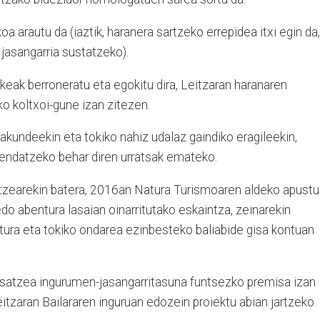
ikoa arautu da (iaztik, haranera sartzeko errepidea itxi egin da,
jasangarria sustatzeko).
keak berroneratu eta egokitu dira, Leitzaran haranaren
ko koltxoi-gune izan zitezen.
erakundeekin eta tokiko nahiz udalaz gaindiko eragileekin,
zendatzeko behar diren urratsak emateko.
kitzearekin batera, 2016an Natura Turismoaren aldeko apustu
do abentura lasaian oinarritutako eskaintza, zeinarekin
ultura eta tokiko ondarea ezinbesteko baliabide gisa kontuan
entsatzea ingurumen-jasangarritasuna funtsezko premisa izan
eitzaran Bailararen inguruan edozein proiektu abian jartzeko.