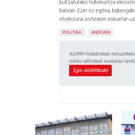
bultzatutako hobekuntza ekosist
batean. Ezer ez egitea, babesgab
etorkizuna zortearen eskuetan uz
POLITIKA
ANDOAIN
AIURRI hedabideak eskualdeko n
tokiko albisteak euskaraz lan
Egin AIURRIkide!