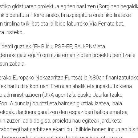
istiko gidatuaren proiektua egiten hasi zen (Sorginen hegaldi
ik bideratuta. Horretarako, bi azpiegitura erabiliko lirateke:
tirolina txiki bat eta ibilbide laburreko Via Ferrata bat,
a iristeko.
lderdi guztiek (EHBildu, PSE-EE, EAJ-PNV eta
emos gaur egun) oniritzia eman zioten proiektu berritzaile
sun zabala.
ako Europako Nekazaritza Funtsa) ia %80an finantzatutak
ek hartu dira kontuan: Eremuan ahalik eta inpaktu txikiena
ko administrazioen (URA agentzia, Eusko Jaurlaritzako
ru Aldundia) oniritzi eta baimen guztiak izatea,
hala
ekoak; Jarduera garatzen den espazioari balioa ematea,
n zuzen, adibide gisa, proiektu hau egiteak jarduketa-
rtegi bat garbitzea ekarri du. Ibilbide honen inguruan bisi