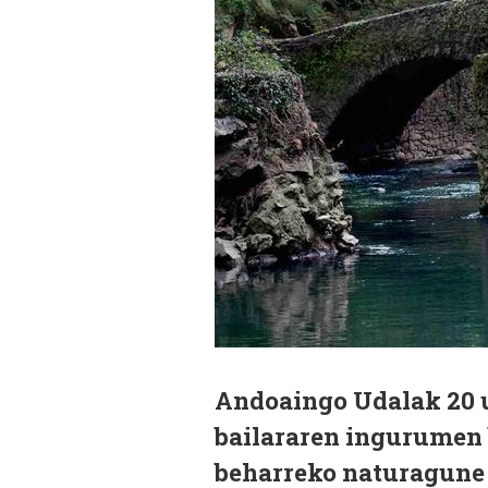
Andoaingo Udalak 20 u
bailararen ingurumen 
beharreko naturagune g