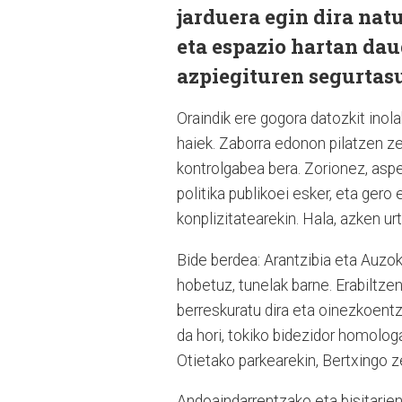
jarduera egin dira nat
eta espazio hartan da
azpiegituren segurtas
Oraindik ere gogora datozkit ino
haiek. Zaborra edonon pilatzen zen
kontrolgabea bera. Zorionez, aspe
politika publikoei esker, eta gero
konplizitatearekin. Hala, azken u
Bide berdea: Arantzibia eta Auzok
hobetuz, tunelak barne. Erabiltze
berreskuratu dira eta oinezkoentz
da hori, tokiko bidezidor homolog
Otietako parkearekin, Bertxingo z
Andoaindarrentzako eta bisitarie