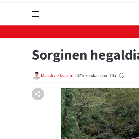
Sorginen hegaldi
Mari Jose Izagirre
2021eko ekainaren 19a