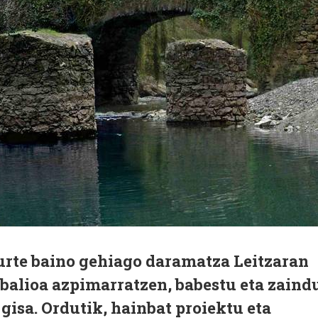
rte baino gehiago daramatza Leitzaran
balioa azpimarratzen, babestu eta zaind
isa. Ordutik, hainbat proiektu eta