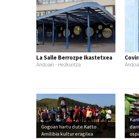
La Salle Berrozpe Ikastetxea
Covir
Andoain
- Hezkuntza
Andoa
Kant
Gogoan hartu dute Katto
dan
Amilibia kultur eragilea
osp