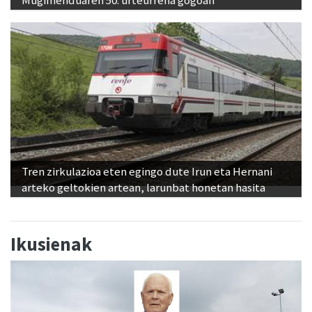
Tren zirkulazioa eten egingo dute Irun eta Hernani
arteko geltokien artean, larunbat honetan hasita
Ikusienak