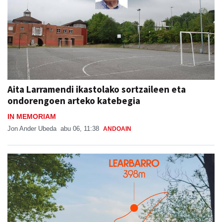
Aita Larramendi ikastolako sortzaileen eta
ondorengoen arteko katebegia
IN MEMORIAM
Jon Ander Ubeda
abu 06, 11:38
ANDOAIN