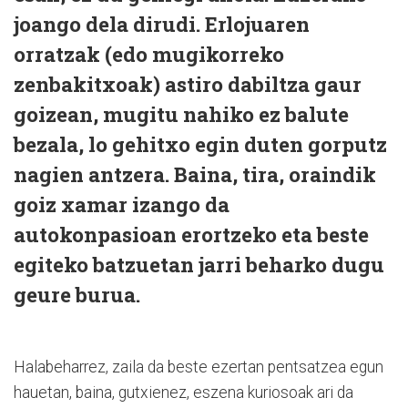
joango dela dirudi. Erlojuaren
orratzak (edo mugikorreko
zenbakitxoak) astiro dabiltza gaur
goizean, mugitu nahiko ez balute
bezala, lo gehitxo egin duten gorputz
nagien antzera. Baina, tira, oraindik
goiz xamar izango da
autokonpasioan erortzeko eta beste
egiteko batzuetan jarri beharko dugu
geure burua.
Halabeharrez, zaila da beste ezertan pentsatzea egun
hauetan, baina, gutxienez, eszena kuriosoak ari da