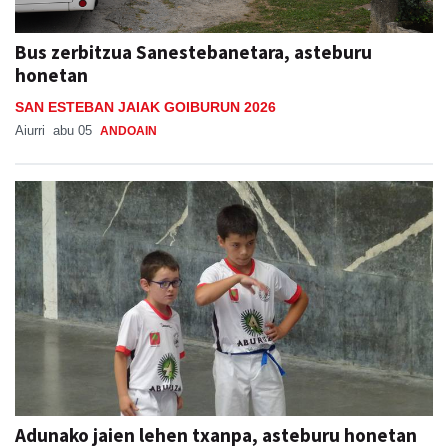
Bus zerbitzua Sanestebanetara, asteburu
honetan
SAN ESTEBAN JAIAK GOIBURUN 2026
Aiurri
abu 05
ANDOAIN
Adunako jaien lehen txanpa, asteburu honetan