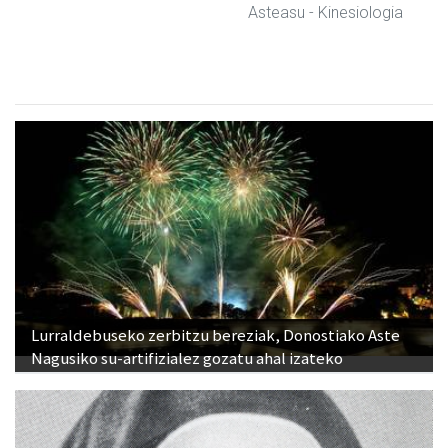
Asteasu
- Kinesiologia
Lurraldebuseko zerbitzu bereziak, Donostiako Aste
Nagusiko su-artifizialez gozatu ahal izateko