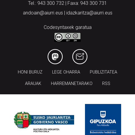
Tel.: 943 300 732 | Faxa: 943 300 731
andoain@aiurri.eus | idazkaritza@aiurri.eus
Codesyntaxek garatua
HONI BURUZ
LEGE OHARRA
PUBLIZITATEA
ARAUAK
HARREMANETARAKO
RSS