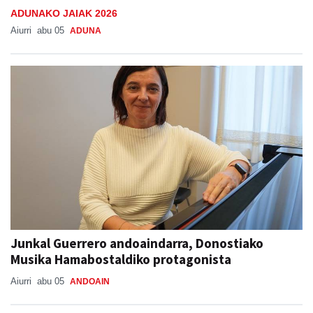
ADUNAKO JAIAK 2026
Aiurri
abu 05
ADUNA
Junkal Guerrero andoaindarra, Donostiako
Musika Hamabostaldiko protagonista
Aiurri
abu 05
ANDOAIN