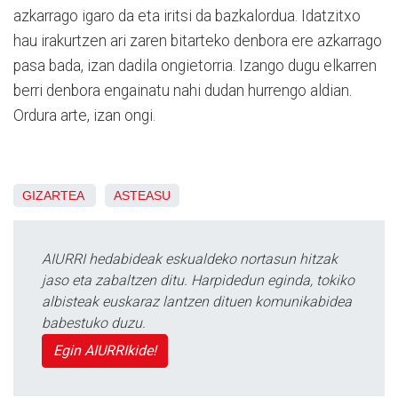
azkarrago igaro da eta iritsi da bazkalordua. Idatzitxo
hau irakurtzen ari zaren bitarteko denbora ere azkarrago
pasa bada, izan dadila ongietorria. Izango dugu elkarren
berri denbora engainatu nahi dudan hurrengo aldian.
Ordura arte, izan ongi.
GIZARTEA
ASTEASU
AIURRI hedabideak eskualdeko nortasun hitzak
jaso eta zabaltzen ditu. Harpidedun eginda, tokiko
albisteak euskaraz lantzen dituen komunikabidea
babestuko duzu.
Egin AIURRIkide!