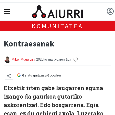
KOMUNITATEA
Kontraesanak
Mikel Muguruza
2020ko martxoaren 16a
Gehitu gaitzazu Googlen
Etxetik irten gabe laugarren eguna
izango da gaurkoa gutariko
askorentzat. Edo bosgarrena. Egia
esan, ez du gehiegi axola. Luzerako