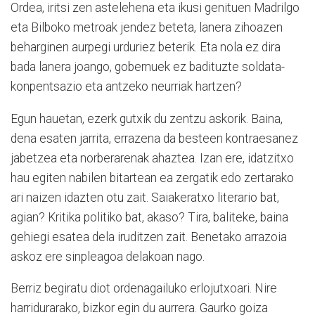
Ordea, iritsi zen astelehena eta ikusi genituen Madrilgo
eta Bilboko metroak jendez beteta, lanera zihoazen
beharginen aurpegi urduriez beterik. Eta nola ez dira
bada lanera joango, gobernuek ez badituzte soldata-
konpentsazio eta antzeko neurriak hartzen?
Egun hauetan, ezerk gutxik du zentzu askorik. Baina,
dena esaten jarrita, errazena da besteen kontraesanez
jabetzea eta norberarenak ahaztea. Izan ere, idatzitxo
hau egiten nabilen bitartean ea zergatik edo zertarako
ari naizen idazten otu zait. Saiakeratxo literario bat,
agian? Kritika politiko bat, akaso? Tira, baliteke, baina
gehiegi esatea dela iruditzen zait. Benetako arrazoia
askoz ere sinpleagoa delakoan nago.
Berriz begiratu diot ordenagailuko erlojutxoari. Nire
harridurarako, bizkor egin du aurrera. Gaurko goiza