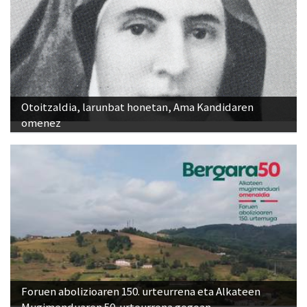
Otoitzaldia, larunbat honetan, Ama Kandidaren
omenez
Foruen abolizioaren 150. urteurrena eta Alkateen
Mugimenduaren 50. urteurrena gogoan