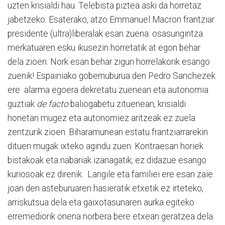
uzten krisialdi hau. Telebista piztea aski da horretaz
jabetzeko. Esaterako, atzo Emmanuel Macron frantziar
presidente (ultra)liberalak esan zuena: osasungintza
merkatuaren esku ikusezin horretatik at egon behar
dela zioen. Nork esan behar zigun horrelakorik esango
zuenik! Espainiako gobernuburua den Pedro Sanchezek
ere alarma egoera dekretatu zuenean eta autonomia
guztiak
de facto
baliogabetu zituenean, krisialdi
honetan mugez eta autonomiez aritzeak ez zuela
zentzurik zioen. Biharamunean estatu frantziarrarekin
dituen mugak ixteko agindu zuen. Kontraesan horiek
bistakoak eta nabariak izanagatik, ez didazue esango
kuriosoak ez direnik. Langile eta familiei ere esan zaie
joan den asteburuaren hasieratik etxetik ez irteteko,
arriskutsua dela eta gaixotasunaren aurka egiteko
erremediorik onena norbera bere etxean geratzea dela.