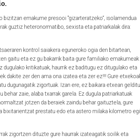
o.
 bizitzan emakume presooi "gizarteratzeko“, isolamendua
k guztiz heteronormatibo, sexista eta patriarkalak dira:
tsaeraren kontrol saiakera eguneroko ogia den bitartean,
zen gaitu eta ez gu bakarrik baita gure familiako emakumeak
z dugulako kritikatuak, haurrik ez baditugu ez ditugulako eta
nek dakite zer den ama ona izatea eta zer ez!!! Gure etxekoa
u dugunagatik zigortuak. Izan ere, ez baikara etxean geldit
u behar zaie, alaba txarrak garela. Ez dugula patriarkatuak
normaltzat jotzen da beraiek zaindu behar gaituztela, gure
ia bixitarientzat prestatu edo eta astero milaka kilometro eg
ak zigortzen dituzte gure haurrak izateagatik soilik eta