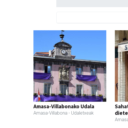
Amasa-Villabonako Udala
Sahat
diete
Amasa-Villabona
- Udaletxeak
Amasa