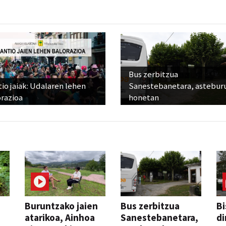
Bus zerbitzua
io jaiak: Udalaren lehen
Sanestebanetara, astebur
razioa
honetan
Buruntzako jaien
Bus zerbitzua
Bi
atarikoa, Ainhoa
Sanestebanetara,
di