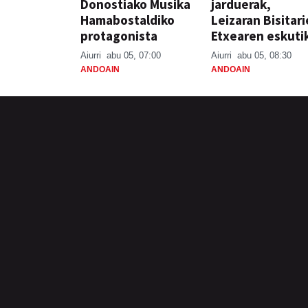
Donostiako Musika
jarduerak,
Hamabostaldiko
Leizaran Bisitar
protagonista
Etxearen eskuti
Aiurri
abu 05, 07:00
Aiurri
abu 05, 08:30
ANDOAIN
ANDOAIN