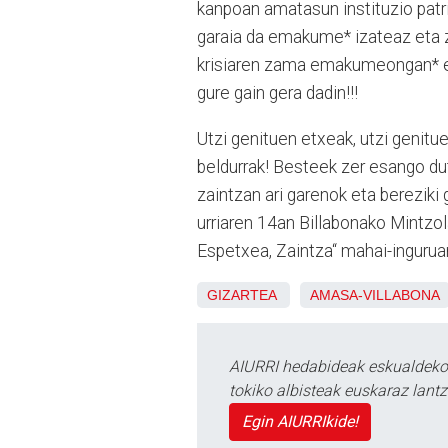
kanpoan amatasun instituzio patri
garaia da emakume* izateaz eta za
krisiaren zama emakumeongan* ero
gure gain gera dadin!!!
Utzi genituen etxeak, utzi genitu
beldurrak! Besteek zer esango du
zaintzan ari garenok eta bereziki 
urriaren 14an Billabonako Mintzo
Espetxea, Zaintza“ mahai-ingurua
GIZARTEA
AMASA-VILLABONA
AIURRI hedabideak eskualdeko n
tokiko albisteak euskaraz lan
Egin AIURRIkide!