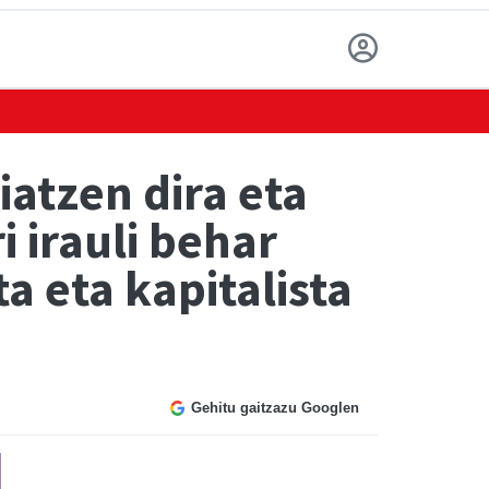
iatzen dira eta
 irauli behar
a eta kapitalista
Gehitu gaitzazu Googlen