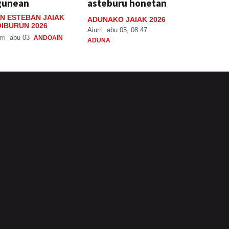
gunean
asteburu honetan
N ESTEBAN JAIAK
ADUNAKO JAIAK 2026
IBURUN 2026
Aiurri
abu 05, 08:47
rri
abu 03
ANDOAIN
ADUNA