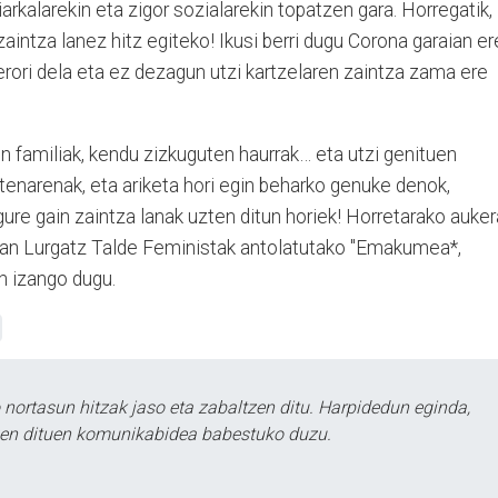
arkalarekin eta zigor sozialarekin topatzen gara. Horregatik,
intza lanez hitz egiteko! Ikusi berri dugu Corona garaian er
ri dela eta ez dezagun utzi kartzelaren zaintza zama ere
en familiak, kendu zizkuguten haurrak… eta utzi genituen
tenarenak, eta ariketa hori egin beharko genuke denok,
gure gain zaintza lanak uzten ditun horiek! Horretarako auker
lan Lurgatz Talde Feministak antolatutako "Emakumea*,
n izango dugu.
ortasun hitzak jaso eta zabaltzen ditu. Harpidedun eginda,
tzen dituen komunikabidea babestuko duzu.