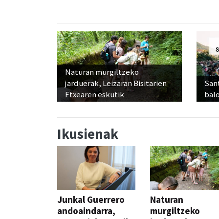
Naturan murgiltzeko
jarduerak, Leizaran Bisitarien
Sant
Etxearen eskutik
balo
Ikusienak
Junkal Guerrero
Naturan
andoaindarra,
murgiltzeko