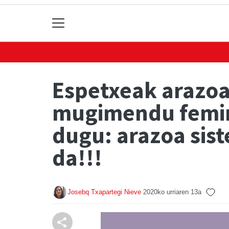
Espetxeak arazoa 
mugimendu femini
dugu: arazoa sist
da!!!
Josebq Txapartegi Nieve
2020ko urriaren 13a