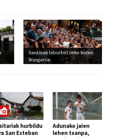
u
Santioak laburbiltzeko bideo
ikusgarria
sitariak hurbildu
Adunako jaien
ra San Esteban
lehen txanpa,