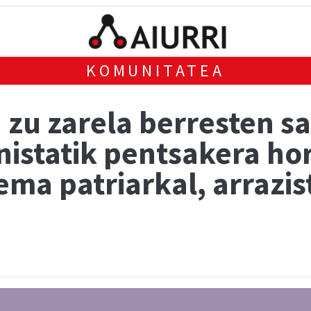
KOMUNITATEA
zu zarela berresten sa
statik pentsakera hori
ema patriarkal, arrazist