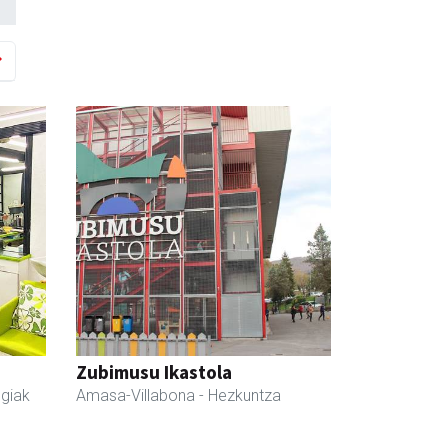
Zubimusu Ikastola
egiak
Amasa-Villabona
- Hezkuntza