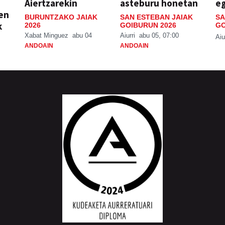
Aiertzarekin
asteburu honetan
e
ien
BURUNTZAKO JAIAK
SAN ESTEBAN JAIAK
SA
k
2026
GOIBURUN 2026
GO
Xabat Minguez
abu 04
Aiurri
abu 05, 07:00
Aiu
ANDOAIN
ANDOAIN