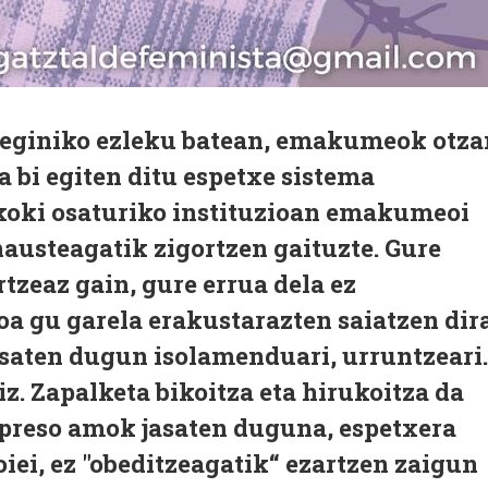
 eginiko ezleku batean, emakumeok otza
a bi egiten ditu espetxe sistema
ikoki osaturiko instituzioan emakumeoi
austeagatik zigortzen gaituzte. Gure
tzeaz gain, gure errua dela ez
a gu garela erakustarazten saiatzen dir
asaten dugun isolamenduari, urruntzeari
iz. Zapalketa bikoitza eta hirukoitza da
preso amok jasaten duguna, espetxera
oiei, ez "obeditzeagatik“ ezartzen zaigun