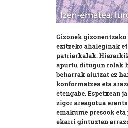
Gizonek gizonentzako
ezitzeko ahaleginak et
patriarkalak. Hierark
apurtu ditugun rolak h
beharrak aintzat ez har
konformatzea eta arazo
etengabe. Espetxean j
zigor areagotua erants
emakume presook eta 
ekarri gintuzten arraz