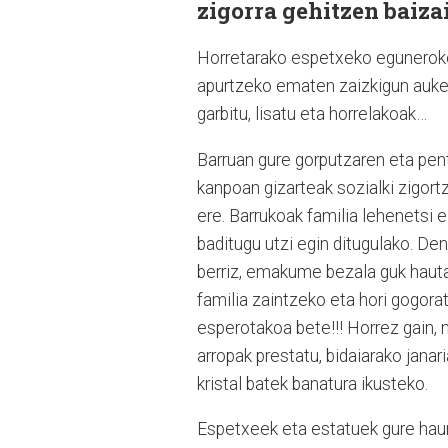
zigorra gehitzen baizai
Horretarako espetxeko eguneroko
apurtzeko ematen zaizkigun aukera
garbitu, lisatu eta horrelakoak…
Barruan gure gorputzaren eta pen
kanpoan gizarteak sozialki zigort
ere. Barrukoak familia lehenetsi e
baditugu utzi egin ditugulako. De
berriz, emakume bezala guk hautat
familia zaintzeko eta hori gogorat
esperotakoa bete!!! Horrez gain, 
arropak prestatu, bidaiarako janar
kristal batek banatura ikusteko.
Espetxeek eta estatuek gure haurr