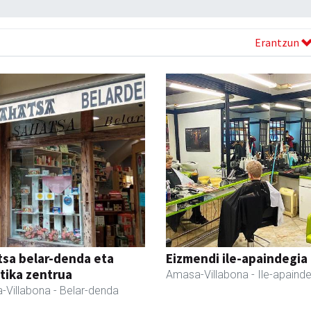
Erantzun
sa belar-denda eta
Eizmendi ile-apaindegia
tika zentrua
Amasa-Villabona
- Ile-apaind
-Villabona
- Belar-denda