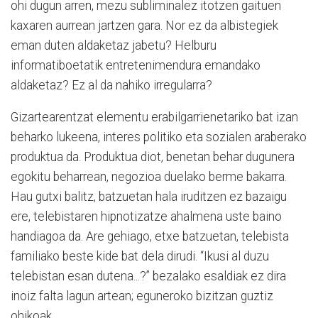
ohi dugun arren, mezu subliminalez itotzen gaituen
kaxaren aurrean jartzen gara. Nor ez da albistegiek
eman duten aldaketaz jabetu? Helburu
informatiboetatik entretenimendura emandako
aldaketaz? Ez al da nahiko irregularra?
Gizartearentzat elementu erabilgarrienetariko bat izan
beharko lukeena, interes politiko eta sozialen araberako
produktua da. Produktua diot, benetan behar dugunera
egokitu beharrean, negozioa duelako berme bakarra.
Hau gutxi balitz, batzuetan hala iruditzen ez bazaigu
ere, telebistaren hipnotizatze ahalmena uste baino
handiagoa da. Are gehiago, etxe batzuetan, telebista
familiako beste kide bat dela dirudi. “Ikusi al duzu
telebistan esan dutena...?” bezalako esaldiak ez dira
inoiz falta lagun artean; eguneroko bizitzan guztiz
ohikoak.