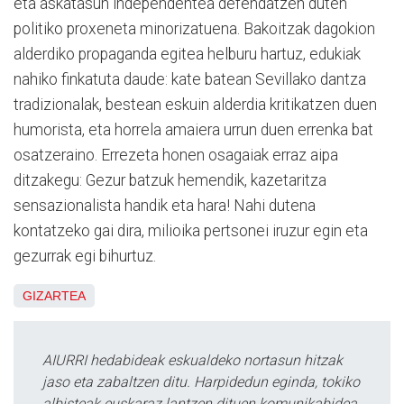
eta askatasun independentea defendatzen duten
politiko proxeneta minorizatuena. Bakoitzak dagokion
alderdiko propaganda egitea helburu hartuz, edukiak
nahiko finkatuta daude: kate batean Sevillako dantza
tradizionalak, bestean eskuin alderdia kritikatzen duen
humorista, eta horrela amaiera urrun duen errenka bat
osatzeraino. Errezeta honen osagaiak erraz aipa
ditzakegu: Gezur batzuk hemendik, kazetaritza
sensazionalista handik eta hara! Nahi dutena
kontatzeko gai dira, milioika pertsonei iruzur egin eta
gezurrak egi bihurtuz.
GIZARTEA
AIURRI hedabideak eskualdeko nortasun hitzak
jaso eta zabaltzen ditu. Harpidedun eginda, tokiko
albisteak euskaraz lantzen dituen komunikabidea