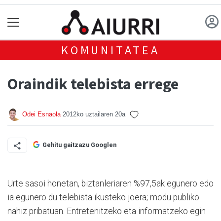
KOMUNITATEA
Oraindik telebista errege
Odei Esnaola
2012ko uztailaren 20a
Gehitu gaitzazu Googlen
Urte sasoi honetan, biztanleriaren %97,5ak egunero edo
ia egunero du telebista ikusteko joera; modu publiko
nahiz pribatuan. Entretenitzeko eta informatzeko egin