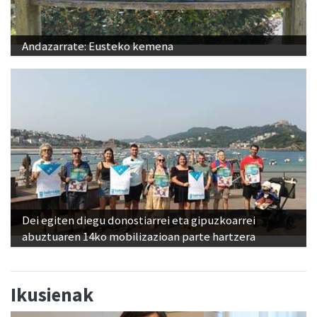
Andazarrate: Eusteko kemena
Dei egiten diegu donostiarrei eta gipuzkoarrei
abuztuaren 14ko mobilizazioan parte hartzera
Ikusienak