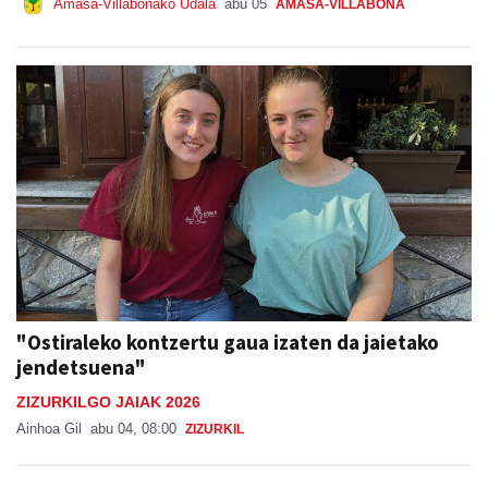
Amasa-Villabonako Udala
abu 05
AMASA-VILLABONA
"Ostiraleko kontzertu gaua izaten da jaietako
jendetsuena"
ZIZURKILGO JAIAK 2026
Ainhoa Gil
abu 04, 08:00
ZIZURKIL