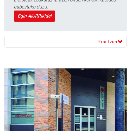
babestuko duzu.
Egin AIURRIkide!
Erantzun