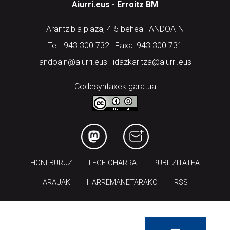
Aiurri.eus - Erroitz BM
Arantzibia plaza, 4-5 behea | ANDOAIN
Tel.: 943 300 732 | Faxa: 943 300 731
andoain@aiurri.eus | idazkaritza@aiurri.eus
Codesyntaxek garatua
HONI BURUZ
LEGE OHARRA
PUBLIZITATEA
ARAUAK
HARREMANETARAKO
RSS