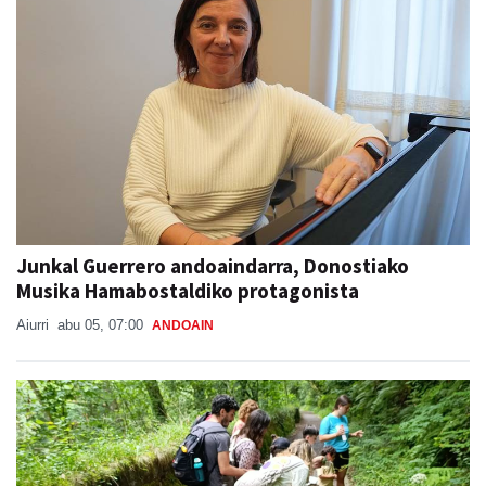
Junkal Guerrero andoaindarra, Donostiako
Musika Hamabostaldiko protagonista
Aiurri
abu 05, 07:00
ANDOAIN