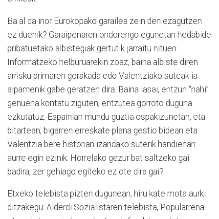
Ba al da inor Eurokopako garailea zein den ezagutzen
ez duenik? Garaipenaren ondorengo egunetan hedabide
pribatuetako albistegiak gertutik jarraitu nituen:
Informatzeko helburuarekin zoaz, baina albiste diren
arrisku primaren gorakada edo Valentziako suteak ia
aipamenik gabe geratzen dira. Baina lasai, entzun “nahi”
genuena kontatu ziguten, entzutea gorroto duguna
ezkutatuz. Espainian mundu guztia ospakizunetan, eta
bitartean, bigarren erreskate plana gestio bidean eta
Valentzia bere historian izandako suterik handienari
aurre egin ezinik. Horrelako gezur bat saltzeko gai
badira, zer gehiago egiteko ez ote dira gai?
Etxeko telebista pizten dugunean, hiru kate mota aurki
ditzakegu: Alderdi Sozialistaren telebista, Popularrena