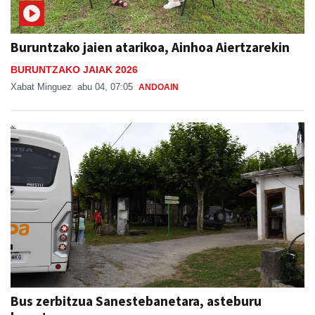
Buruntzako jaien atarikoa, Ainhoa Aiertzarekin
BURUNTZAKO JAIAK 2026
Xabat Minguez
abu 04, 07:05
ANDOAIN
Bus zerbitzua Sanestebanetara, asteburu