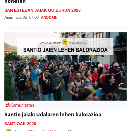
honetan
SAN ESTEBAN JAIAK GOIBURUN 2026
Aiurri
abu 05, 07:00
ANDOAIN
Komunitatea
Santio jaiak: Udalaren lehen balorazioa
SANTIOAK 2026