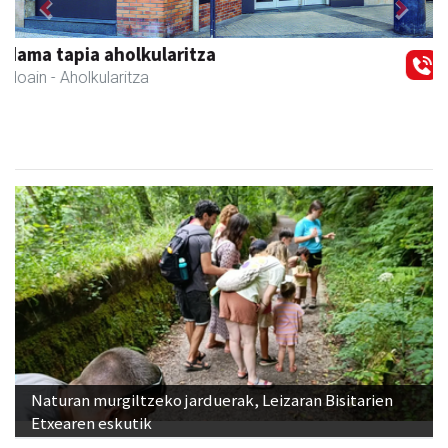
Previous
Next
Urnietako Udala
Urnieta
- Udaletxeak
Naturan murgiltzeko jarduerak, Leizaran Bisitarien
Etxearen eskutik