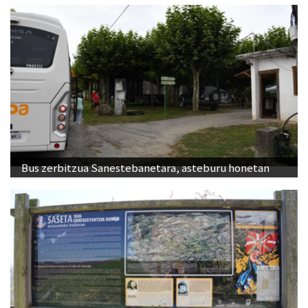
Bus zerbitzua Sanestebanetara, asteburu honetan