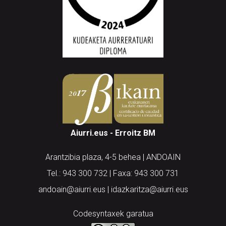
Aiurri.eus - Erroitz BM
Arantzibia plaza, 4-5 behea | ANDOAIN
Tel.: 943 300 732 | Faxa: 943 300 731
andoain@aiurri.eus | idazkaritza@aiurri.eus
Codesyntaxek garatua