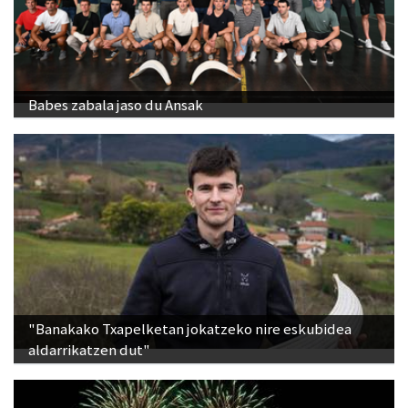
Babes zabala jaso du Ansak
"Banakako Txapelketan jokatzeko nire eskubidea
aldarrikatzen dut"