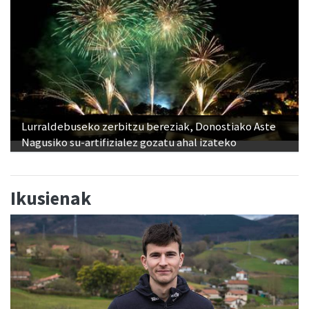
Lurraldebuseko zerbitzu bereziak, Donostiako Aste
Nagusiko su-artifizialez gozatu ahal izateko
Ikusienak