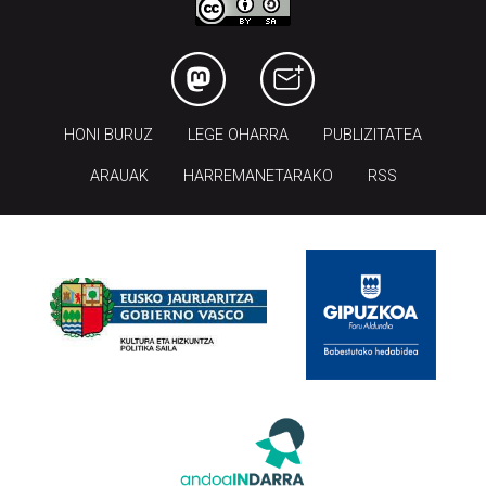
HONI BURUZ
LEGE OHARRA
PUBLIZITATEA
ARAUAK
HARREMANETARAKO
RSS