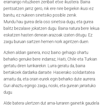
eramango nituzkeen zenbait etxe ikustera. Baina
pentsatzen jarriz gero, nik ere nire begiekin ikusi ez
banitu, ez nukeen sinetsiko posible zenik.
Mundu hau gurea dela oso sinetsia dugu, eta gurea
balitz bezalaxe jokatzen dugu. Baina natura bere lekua
eskatzen hasten denean arazoak izaten ditugu. Ez
zaigu buruan sartzen hemen nork agintzen duen.
Azken aldian gainera, inoiz baino gehiago ohartu
beharko genuke bere indarraz, Haiti, Chile eta Turkian
gertatu diren lurrikarekin. Lurra geratu da, baina
bertakoek dardarka darraite. Hasierako solidaritatea
amaitu da, eta orain eurek egin beharko dute aurrera.
Guri ahaztu egingo zaigu, noski, eta gurean jarraituko
dugu.
Alde batera ulertzen dut ama-lurraren gainetik gaudela