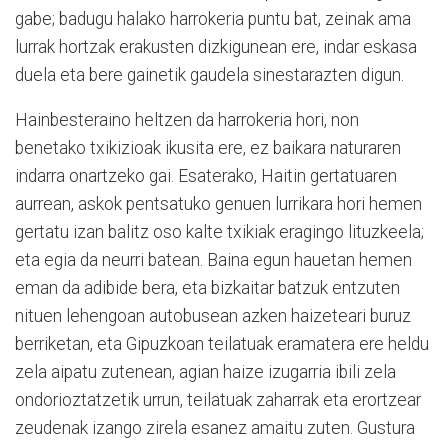
gabe; badugu halako harrokeria puntu bat, zeinak ama
lurrak hortzak erakusten dizkigunean ere, indar eskasa
duela eta bere gainetik gaudela sinestarazten digun.
Hainbesteraino heltzen da harrokeria hori, non
benetako txikizioak ikusita ere, ez baikara naturaren
indarra onartzeko gai. Esaterako, Haitin gertatuaren
aurrean, askok pentsatuko genuen lurrikara hori hemen
gertatu izan balitz oso kalte txikiak eragingo lituzkeela;
eta egia da neurri batean. Baina egun hauetan hemen
eman da adibide bera, eta bizkaitar batzuk entzuten
nituen lehengoan autobusean azken haizeteari buruz
berriketan, eta Gipuzkoan teilatuak eramatera ere heldu
zela aipatu zutenean, agian haize izugarria ibili zela
ondorioztatzetik urrun, teilatuak zaharrak eta erortzear
zeudenak izango zirela esanez amaitu zuten. Gustura