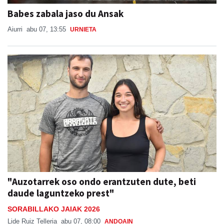
Babes zabala jaso du Ansak
Aiurri
abu 07, 13:55
URNIETA
"Auzotarrek oso ondo erantzuten dute, beti
daude laguntzeko prest"
SORABILLAKO JAIAK 2026
Lide Ruiz Telleria
abu 07, 08:00
ANDOAIN