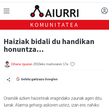
KOMUNITATEA
Haiziak bidali du handikan
honuntza...
Oihana Iguaran
2010eko martxoaren 17a
Gehitu gaitzazu Googlen
Oraindik azken haizeteak eragindako zauriak ageri ditu
lurrak. Alarma gehiegi askoren ustez; izan ere, nahiko