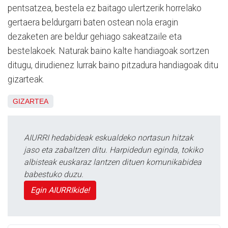
pentsatzea, bestela ez baitago ulertzerik horrelako
gertaera beldurgarri baten ostean nola eragin
dezaketen are beldur gehiago sakeatzaile eta
bestelakoek. Naturak baino kalte handiagoak sortzen
ditugu, dirudienez lurrak baino pitzadura handiagoak ditu
gizarteak.
GIZARTEA
AIURRI hedabideak eskualdeko nortasun hitzak
jaso eta zabaltzen ditu. Harpidedun eginda, tokiko
albisteak euskaraz lantzen dituen komunikabidea
babestuko duzu.
Egin AIURRIkide!