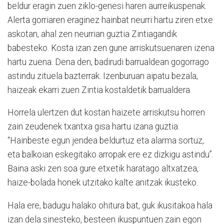
beldur eragin zuen ziklo-genesi haren aurreikuspenak.
Alerta gorriaren eraginez hainbat neurri hartu ziren etxe
askotan, ahal zen neurrian guztia Zintiagandik
babesteko. Kosta izan zen gune arriskutsuenaren izena
hartu zuena. Dena den, badirudi barrualdean gogorrago
astindu zituela bazterrak. Izenburuan aipatu bezala,
haizeak ekarri zuen Zintia kostaldetik barrualdera.
Horrela ulertzen dut kostan haizete arriskutsu horren
zain zeudenek txantxa gisa hartu izana guztia:
“Hainbeste egun jendea beldurtuz eta alarma sortuz,
eta balkoian eskegitako arropak ere ez dizkigu astindu”.
Baina aski zen soa gure etxetik haratago altxatzea,
haize-bolada honek utzitako kalte anitzak ikusteko.
Hala ere, badugu halako ohitura bat, guk ikusitakoa hala
izan dela sinesteko, besteen ikuspuntuen zain egon