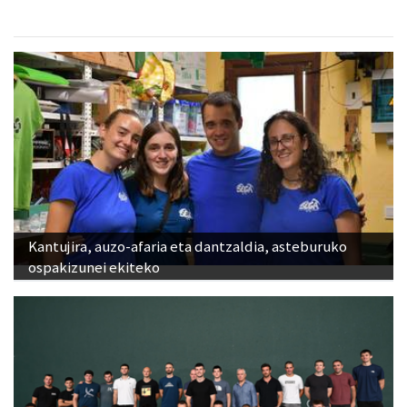
Kantujira, auzo-afaria eta dantzaldia, asteburuko
ospakizunei ekiteko