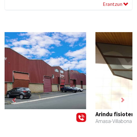
Erantzun
Previous
Next
Arindu fisioterapia eta osteopatia
Amasa-Villabona
- Fisioterapia