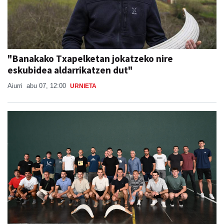
"Banakako Txapelketan jokatzeko nire
eskubidea aldarrikatzen dut"
Aiurri
abu 07, 12:00
URNIETA