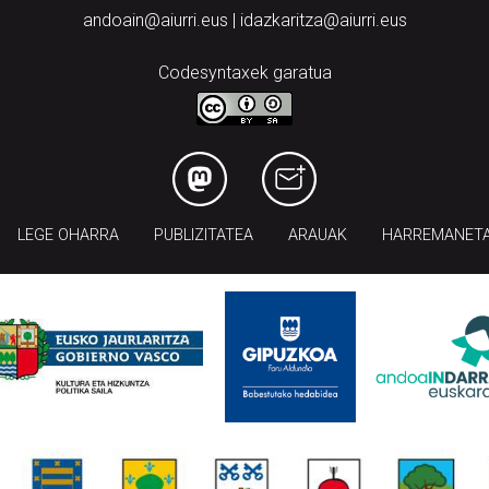
andoain@aiurri.eus | idazkaritza@aiurri.eus
Codesyntaxek garatua
LEGE OHARRA
PUBLIZITATEA
ARAUAK
HARREMANET