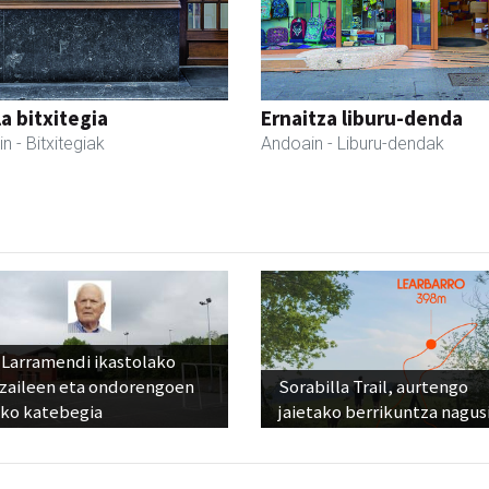
a bitxitegia
Ernaitza liburu-denda
in
- Bitxitegiak
Andoain
- Liburu-dendak
 Larramendi ikastolako
tzaileen eta ondorengoen
Sorabilla Trail, aurtengo
eko katebegia
jaietako berrikuntza nagus