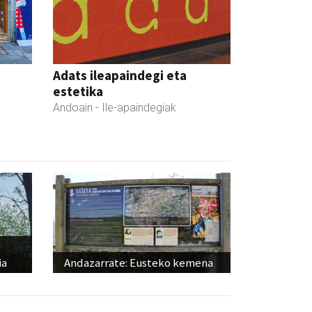
Adats ileapaindegi eta
estetika
Andoain
- Ile-apaindegiak
ia
Andazarrate: Eusteko kemena