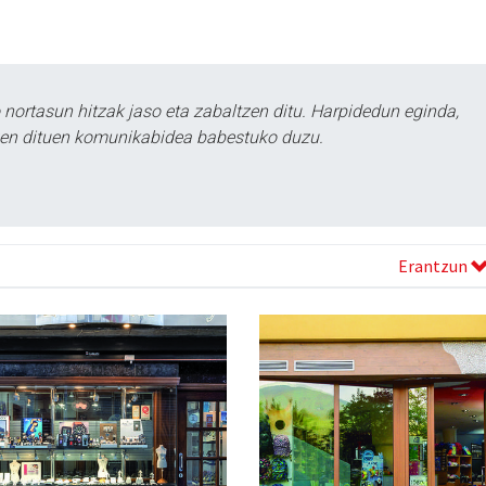
ortasun hitzak jaso eta zabaltzen ditu. Harpidedun eginda,
tzen dituen komunikabidea babestuko duzu.
Erantzun