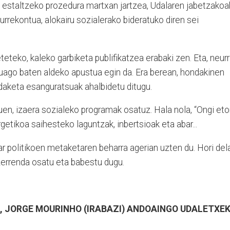
 estaltzeko prozedura martxan jartzea, Udalaren jabetzakoa
urrekontua, alokairu sozialerako bideratuko diren sei
teteko, kaleko garbiketa publifikatzea erabaki zen. Eta, neurr
ustuago baten aldeko apustua egin da. Era berean, hondakinen
daketa esanguratsuak ahalbidetu ditugu.
n, izaera sozialeko programak osatuz. Hala nola, “Ongi etor
getikoa saihesteko laguntzak, inbertsioak eta abar...
r politikoen metaketaren beharra agerian uzten du. Hori del
errenda osatu eta babestu dugu.
 JORGE MOURINHO (IRABAZI) ANDOAINGO UDALETXE