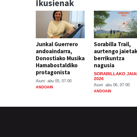
Ikusienak
Junkal Guerrero
Sorabilla Trail,
andoaindarra,
aurtengo jaieta
Donostiako Musika
berrikuntza
Hamabostaldiko
nagusia
protagonista
SORABILLAKO JAIA
2026
Aiurri
abu 05, 07:00
Aiurri
abu 06, 07:00
ANDOAIN
ANDOAIN