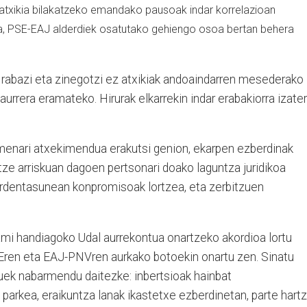
 atxikia bilakatzeko emandako pausoak indar korrelazioan
la, PSE-EAJ alderdiek osatutako gehiengo osoa bertan behera
rabazi eta zinegotzi ez atxikiak andoaindarren mesederako
urrera eramateko. Hirurak elkarrekin indar erabakiorra izate
enari atxekimendua erakutsi genion, ekarpen ezberdinak
ze arriskuan dagoen pertsonari doako laguntza juridikoa
ardentasunean konpromisoak lortzea, eta zerbitzuen
mi handiagoko Udal aurrekontua onartzeko akordioa lortu
en eta EAJ-PNVren aurkako botoekin onartu zen. Sinatu
uek nabarmendu daitezke: inbertsioak hainbat
parkea, eraikuntza lanak ikastetxe ezberdinetan, parte hart