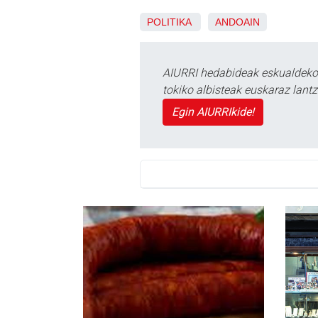
POLITIKA
ANDOAIN
AIURRI hedabideak eskualdeko n
tokiko albisteak euskaraz lan
Egin AIURRIkide!