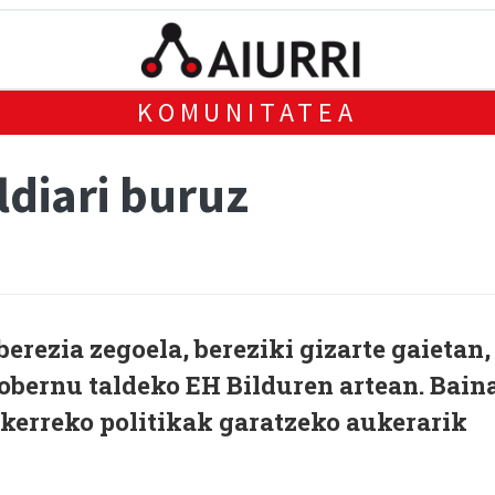
KOMUNITATEA
ldiari buruz
erezia zegoela, bereziki gizarte gaietan,
obernu taldeko EH Bilduren artean. Bain
zkerreko politikak garatzeko aukerarik