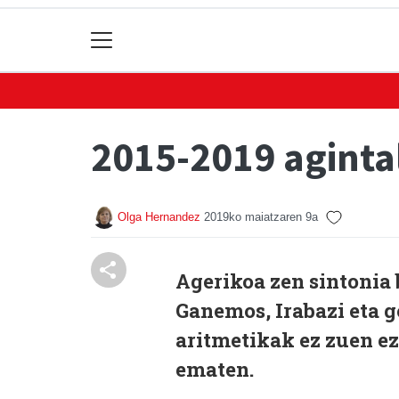
2015-2019 aginta
Olga Hernandez
2019ko maiatzaren 9a
Agerikoa zen sintonia b
Ganemos, Irabazi eta g
aritmetikak ez zuen e
ematen.