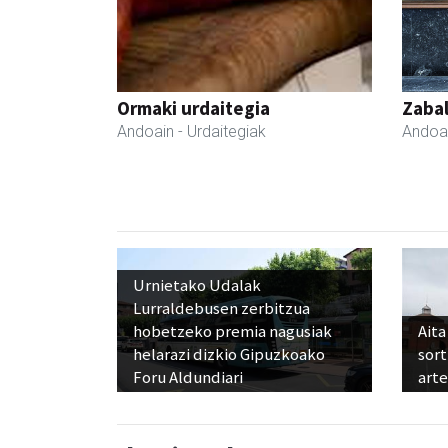
Ormaki urdaitegia
Zabal
Andoain
- Urdaitegiak
Andoa
Urnietako Udalak
Lurraldebusen zerbitzua
hobetzeko premia nagusiak
Aita
helarazi dizkio Gipuzkoako
sor
Foru Aldundiari
art