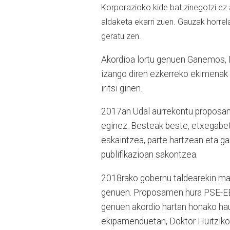
Korporazioko kide bat zinegotzi ez
aldaketa ekarri zuen. Gauzak horre
geratu zen.
Akordioa lortu genuen Ganemos, I
izango diren ezkerreko ekimenak a
iritsi ginen.
2017an Udal aurrekontu proposam
eginez. Besteak beste, etxegabet
eskaintzea, parte hartzean eta g
publifikazioan sakontzea.
2018rako gobernu taldearekin ma
genuen. Proposamen hura PSE-EEr
genuen akordio hartan honako ha
ekipamenduetan, Doktor Huitziko 