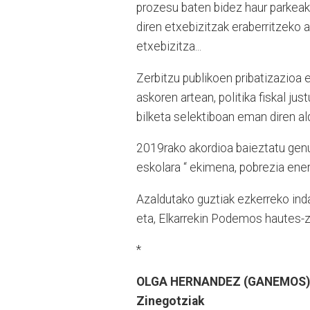
prozesu baten bidez haur parkeak
diren etxebizitzak eraberritzeko a
etxebizitza...
Zerbitzu publikoen pribatizazioa e
askoren artean, politika fiskal j
bilketa selektiboan eman diren al
2019rako akordioa baieztatu genue
eskolara “ ekimena, pobrezia ener
Azaldutako guztiak ezkerreko inda
eta, Elkarrekin Podemos hautes-z
*
OLGA HERNANDEZ (GANEMOS),
Zinegotziak