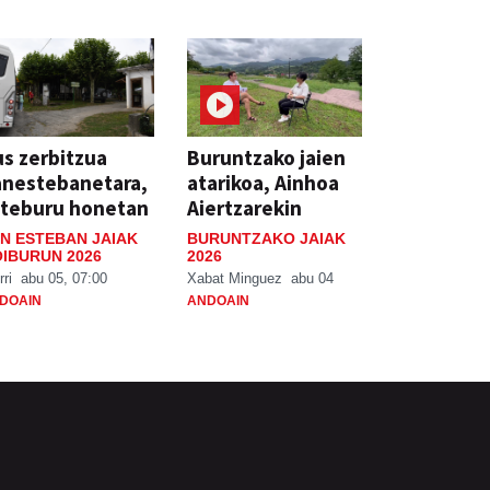
s zerbitzua
Buruntzako jaien
anestebanetara,
atarikoa, Ainhoa
steburu honetan
Aiertzarekin
N ESTEBAN JAIAK
BURUNTZAKO JAIAK
IBURUN 2026
2026
rri
abu 05, 07:00
Xabat Minguez
abu 04
DOAIN
ANDOAIN