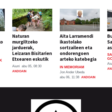
Naturan
Aita Larramendi
Bu
ko
murgiltzeko
ikastolako
S
jarduerak,
sortzaileen eta
a
Leizaran Bisitarien
ondorengoen
SA
Etxearen eskutik
arteko katebegia
GO
K
Aiu
Aiurri
abu 05, 08:30
IN MEMORIAM
AN
ANDOAIN
Jon Ander Ubeda
abu 06, 11:38
ANDOAIN