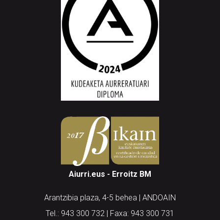
Aiurri.eus - Erroitz BM
Arantzibia plaza, 4-5 behea | ANDOAIN
Tel.: 943 300 732 | Faxa: 943 300 731