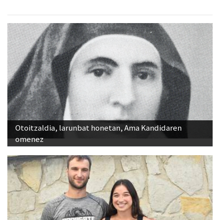
Otoitzaldia, larunbat honetan, Ama Kandidaren
omenez