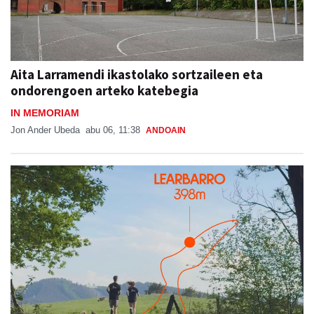
Aita Larramendi ikastolako sortzaileen eta
ondorengoen arteko katebegia
IN MEMORIAM
Jon Ander Ubeda
abu 06, 11:38
ANDOAIN