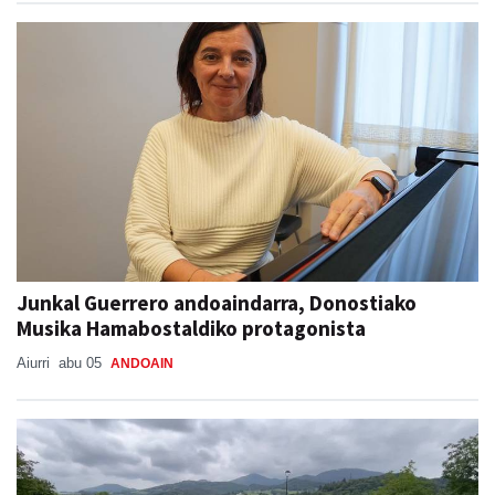
Junkal Guerrero andoaindarra, Donostiako
Musika Hamabostaldiko protagonista
Aiurri
abu 05
ANDOAIN