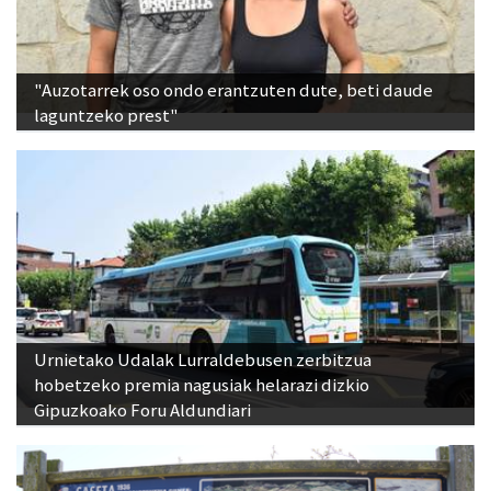
"Auzotarrek oso ondo erantzuten dute, beti daude
laguntzeko prest"
Urnietako Udalak Lurraldebusen zerbitzua
hobetzeko premia nagusiak helarazi dizkio
Gipuzkoako Foru Aldundiari