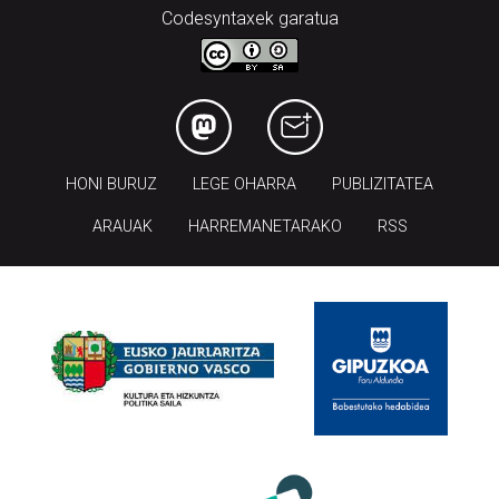
Codesyntaxek garatua
HONI BURUZ
LEGE OHARRA
PUBLIZITATEA
ARAUAK
HARREMANETARAKO
RSS