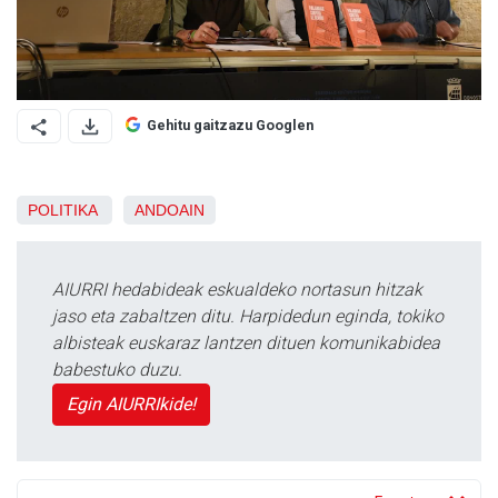
Gehitu gaitzazu Googlen
POLITIKA
ANDOAIN
AIURRI hedabideak eskualdeko nortasun hitzak
jaso eta zabaltzen ditu. Harpidedun eginda, tokiko
albisteak euskaraz lantzen dituen komunikabidea
babestuko duzu.
Egin AIURRIkide!