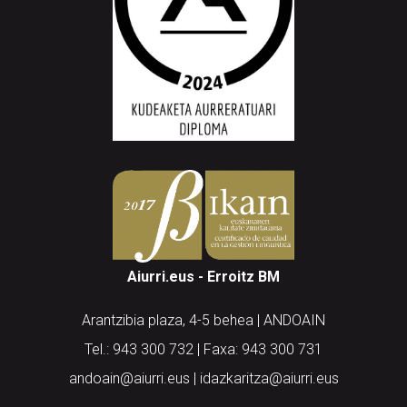
Aiurri.eus - Erroitz BM
Arantzibia plaza, 4-5 behea | ANDOAIN
Tel.: 943 300 732 | Faxa: 943 300 731
andoain@aiurri.eus | idazkaritza@aiurri.eus