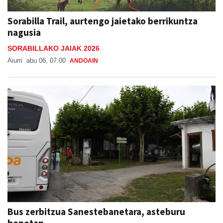
Sorabilla Trail, aurtengo jaietako berrikuntza
nagusia
SORABILLAKO JAIAK 2026
Aiurri
abu 06, 07:00
ANDOAIN
Bus zerbitzua Sanestebanetara, asteburu