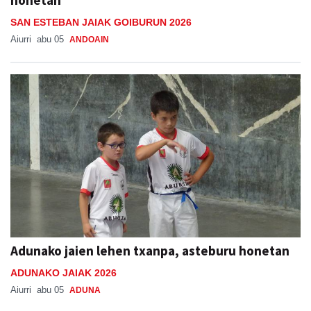
honetan
SAN ESTEBAN JAIAK GOIBURUN 2026
Aiurri
abu 05
ANDOAIN
Adunako jaien lehen txanpa, asteburu honetan
ADUNAKO JAIAK 2026
Aiurri
abu 05
ADUNA