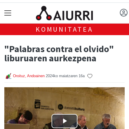
KOMUNITATEA
"Palabras contra el olvido"
liburuaren aurkezpena
Oroituz, Andoainen
2024ko maiatzaren 16a