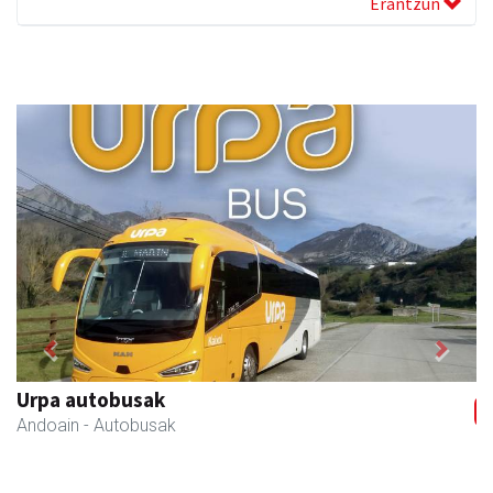
Erantzun
Previous
Next
Istuitza Garden
Andoain
- Lorezaintza