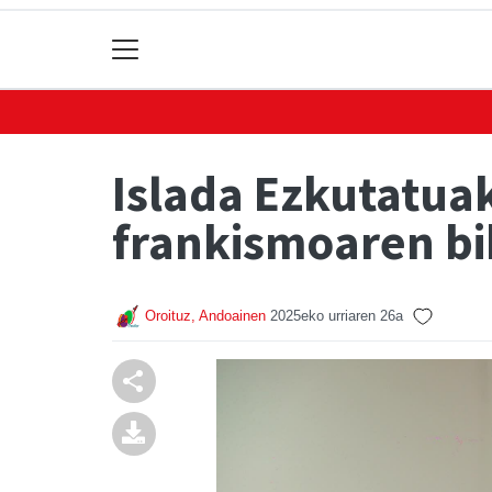
Islada Ezkutatuak
frankismoaren bi
Oroituz, Andoainen
2025eko urriaren 26a