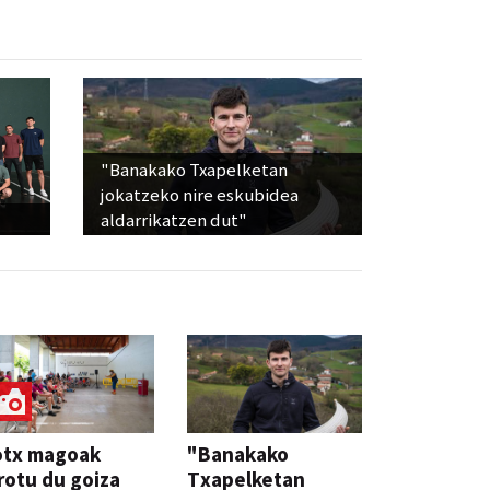
"Banakako Txapelketan
jokatzeko nire eskubidea
aldarrikatzen dut"
otx magoak
"Banakako
rotu du goiza
Txapelketan