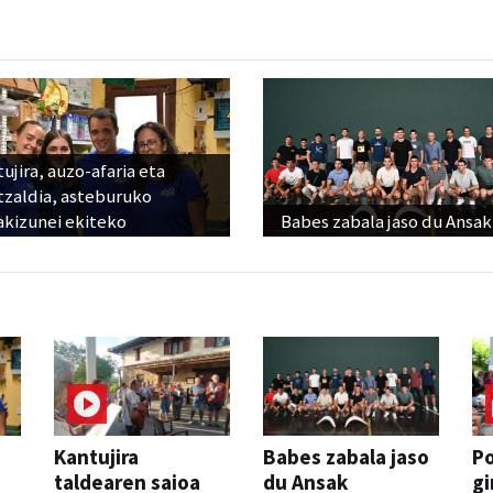
ujira, auzo-afaria eta
tzaldia, asteburuko
akizunei ekiteko
Babes zabala jaso du Ansak
Kantujira
Babes zabala jaso
P
taldearen saioa
du Ansak
gi