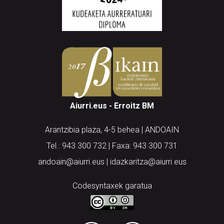
Aiurri.eus - Erroitz BM
Arantzibia plaza, 4-5 behea | ANDOAIN
Tel.: 943 300 732 | Faxa: 943 300 731
andoain@aiurri.eus | idazkaritza@aiurri.eus
Codesyntaxek garatua