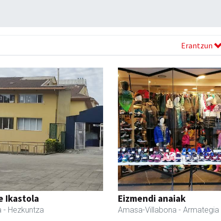
Erantzun
 Ikastola
Eizmendi anaiak
a
- Hezkuntza
Amasa-Villabona
- Armategia