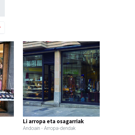
Li arropa eta osagarriak
Andoain
- Arropa-dendak