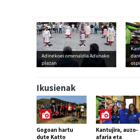
Kant
Adinekoei omenaldia Adunako
dan
plazan
osp
Ikusienak
Gogoan hartu
Kantujira, auzo-
dute Katto
afaria eta