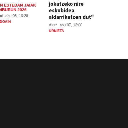
jokatzeko nire
N ESTEBAN JAIAK
eskubidea
IBURUN 2026
aldarrikatzen dut"
rri
abu 08, 16:28
DOAIN
Aiurri
abu 07, 12:00
URNIETA