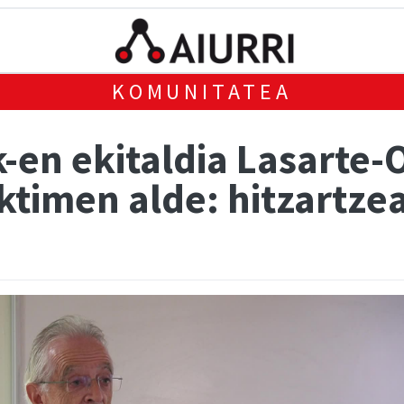
KOMUNITATEA
-en ekitaldia Lasarte-
ktimen alde: hitzartze