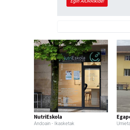
Egin AIURRIkide!
NutriEskola
Egape
Andoain
- Ikasketak
Urniet