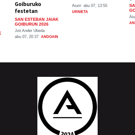
Goiburuko
SA
Aiurri
abu 07, 13:55
festetan
GO
URNIETA
Aiu
SAN ESTEBAN JAIAK
AN
GOIBURUN 2026
Jon Ander Ubeda
K
abu 07, 20:37
ANDOAIN