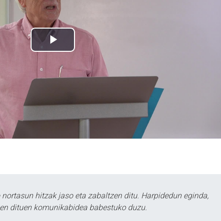
ortasun hitzak jaso eta zabaltzen ditu. Harpidedun eginda,
tzen dituen komunikabidea babestuko duzu.