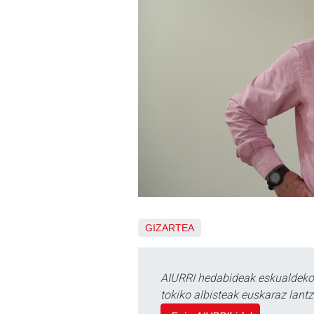
GIZARTEA
AIURRI hedabideak eskualdeko n
tokiko albisteak euskaraz lan