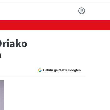
Oriako
a
Gehitu gaitzazu Googlen