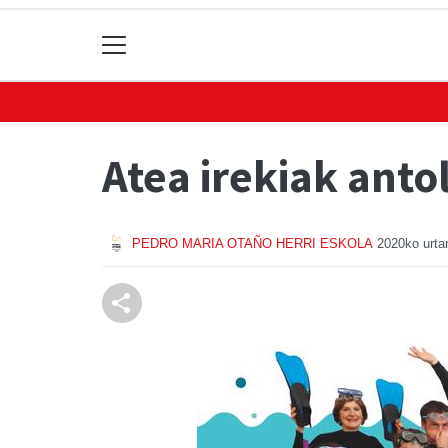
Atea irekiak anto
PEDRO MARIA OTAÑO HERRI ESKOLA
2020ko urtar