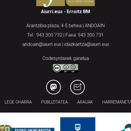
Aiurri.eus - Erroitz BM
Arantzibia plaza, 4-5 behea | ANDOAIN
Tel.: 943 300 732 | Faxa: 943 300 731
andoain@aiurri.eus | idazkaritza@aiurri.eus
Codesyntaxek garatua
LEGE OHARRA
PUBLIZITATEA
ARAUAK
HARREMANET