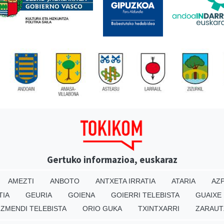
Gertuko informazioa, euskaraz
AMEZTI
ANBOTO
ANTXETA IRRATIA
ATARIA
AZP
TIA
GEURIA
GOIENA
GOIERRI TELEBISTA
GUAIXE
IZMENDI TELEBISTA
ORIO GUKA
TXINTXARRI
ZARAUT