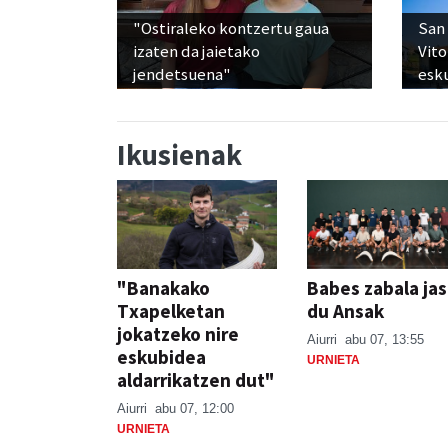
"Ostiraleko kontzertu gaua
San 
izaten da jaietako
Vito
jendetsuena"
esku
Ikusienak
"Banakako
Babes zabala ja
Txapelketan
du Ansak
jokatzeko nire
Aiurri
abu 07, 13:55
eskubidea
URNIETA
aldarrikatzen dut"
Aiurri
abu 07, 12:00
URNIETA