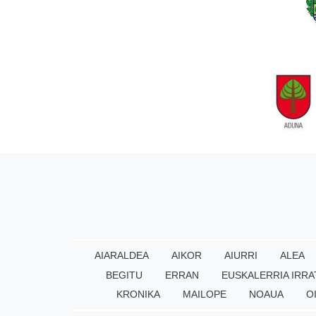
AIARALDEA
AIKOR
AIURRI
ALEA
BEGITU
ERRAN
EUSKALERRIA IRRA
KRONIKA
MAILOPE
NOAUA
O