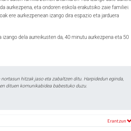
a aurkezpena, eta ondoren eskola erakutsiko zaie familiei.
oak ere aurkezpenean izango dira espazio eta jarduera
a izango dela aurreikusten da, 40 minutu aurkezpena eta 50
ortasun hitzak jaso eta zabaltzen ditu. Harpidedun eginda,
tzen dituen komunikabidea babestuko duzu.
Erantzun