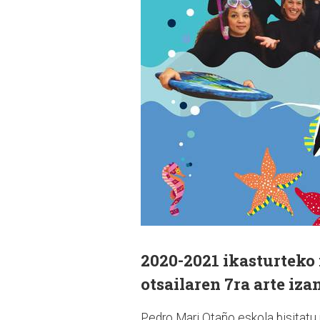
2020-2021 ikasturteko 
otsailaren 7ra arte iza
Pedro Mari Otaño eskola bisitatu n