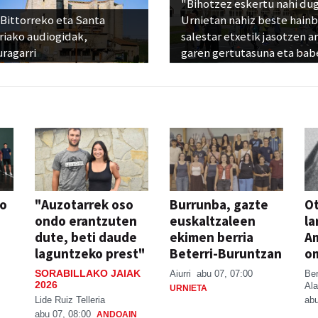
"Bihotzez eskertu nahi du
Bittorreko eta Santa
Urnietan nahiz beste hain
riako audiogidak,
salestar etxetik jasotzen ar
ragarri
garen gertutasuna eta bab
so
"Auzotarrek oso
Burrunba, gazte
Ot
ondo erantzuten
euskaltzaleen
la
dute, beti daude
ekimen berria
A
laguntzeko prest"
Beterri-Buruntzan
o
SORABILLAKO JAIAK
Aiurri
abu 07, 07:00
Be
2026
Ala
URNIETA
Lide Ruiz Telleria
abu
abu 07, 08:00
ANDOAIN