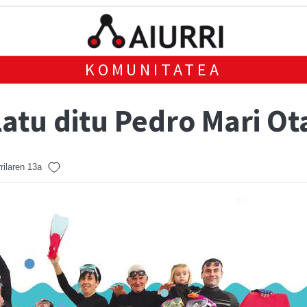
KOMUNITATEA
latu ditu Pedro Mari O
rilaren 13a