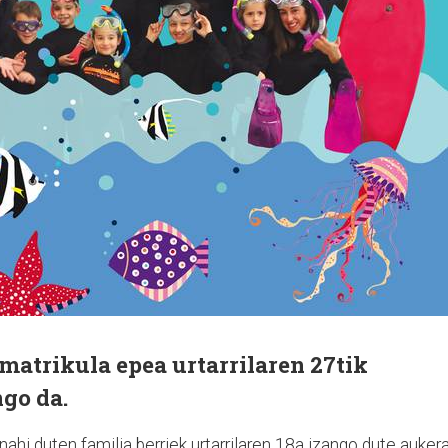
matrikula epea urtarrilaren 27tik
ngo da.
ahi duten familia berriek urtarrilaren 18a izango dute aukera