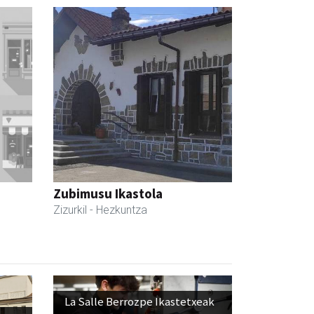
Zubimusu Ikastola
Zizurkil
- Hezkuntza
La Salle Berrozpe Ikastetxeak