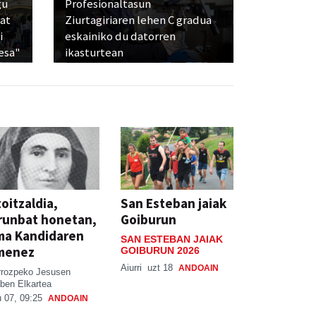
gu
Profesionaltasun
bat
Ziurtagiriaren lehen C gradua
i
eskainiko du datorren
esa"
ikasturtean
oitzaldia,
San Esteban jaiak
runbat honetan,
Goiburun
ma Kandidaren
SAN ESTEBAN JAIAK
menez
GOIBURUN 2026
Aiurri
uzt 18
ANDOAIN
rrozpeko Jesusen
ben Elkartea
 07, 09:25
ANDOAIN