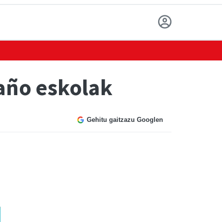
taño eskolak
Gehitu gaitzazu Googlen