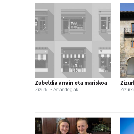
Zubeldia arrain eta mariskoa
Zizur
Zizurkil
- Arrandegiak
Zizurki