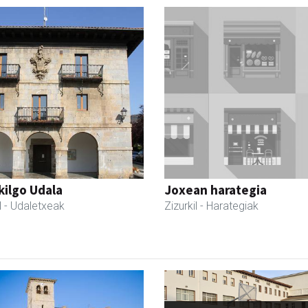
kilgo Udala
Joxean harategia
l
- Udaletxeak
Zizurkil
- Harategiak