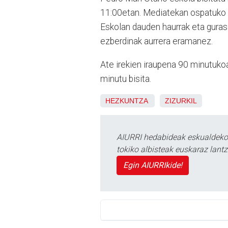
11:00etan. Mediatekan ospatuko d
Eskolan dauden haurrak eta guras
ezberdinak aurrera eramanez.
Ate irekien iraupena 90 minutuko
minutu bisita.
HEZKUNTZA
ZIZURKIL
AIURRI hedabideak eskualdeko n
tokiko albisteak euskaraz lan
Egin AIURRIkide!