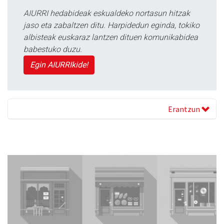
AIURRI hedabideak eskualdeko nortasun hitzak
jaso eta zabaltzen ditu. Harpidedun eginda, tokiko
albisteak euskaraz lantzen dituen komunikabidea
babestuko duzu.
Egin AIURRIkide!
Erantzun