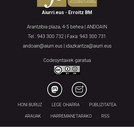
Arantzibia plaza, 4-5 behea | ANDOAIN
Tel.: 943 300 732 | Faxa: 943 300 731
andoain@aiurri.eus | idazkaritza@aiurri.eus
Codesyntaxek garatua
HONI BURUZ
LEGE OHARRA
PUBLIZITATEA
ARAUAK
HARREMANETARAKO
RSS