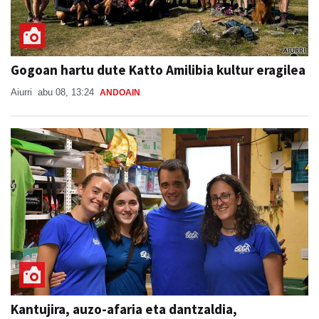
Gogoan hartu dute Katto Amilibia kultur eragilea
Aiurri
abu 08, 13:24
ANDOAIN
Kantujira, auzo-afaria eta dantzaldia,
asteburuko ospakizunei ekiteko
SAN ESTEBAN JAIAK GOIBURUN 2026