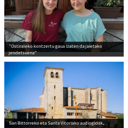
"Ostiraleko kontzertu gaua izaten da jaietako
jendetsuena"
San Bittorreko eta Santa Vitoriako audiogidak,
eskuragarri