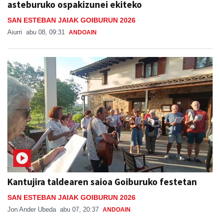
Aiurri
abu 08, 09:31
ANDOAIN
Kantujira taldearen saioa Goiburuko festetan
SAN ESTEBAN JAIAK GOIBURUN 2026
Jon Ander Ubeda
abu 07, 20:37
ANDOAIN