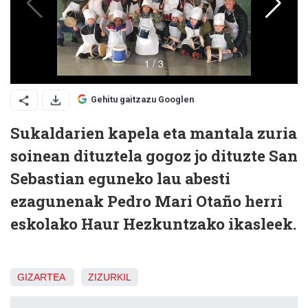
Gehitu gaitzazu Googlen
Sukaldarien kapela eta mantala zuria
soinean dituztela gogoz jo dituzte San
Sebastian eguneko lau abesti
ezagunenak Pedro Mari Otaño herri
eskolako Haur Hezkuntzako ikasleek.
GIZARTEA
ZIZURKIL