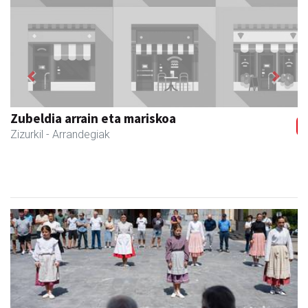
Previous
Next
Zubimusu Ikastola
Zizurkil
- Hezkuntza