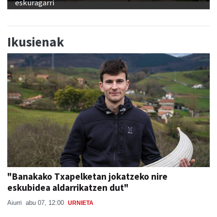
Ikusienak
"Banakako Txapelketan jokatzeko nire
eskubidea aldarrikatzen dut"
Aiurri
abu 07, 12:00
URNIETA