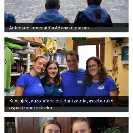
Adinekoei omenaldia Adunako plazan
Kantujira, auzo-afaria eta dantzaldia, asteburuko
ospakizunei ekiteko