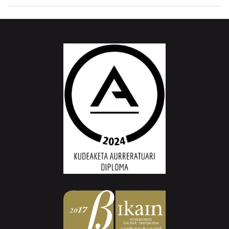
Aiurri.eus - Erroitz BM