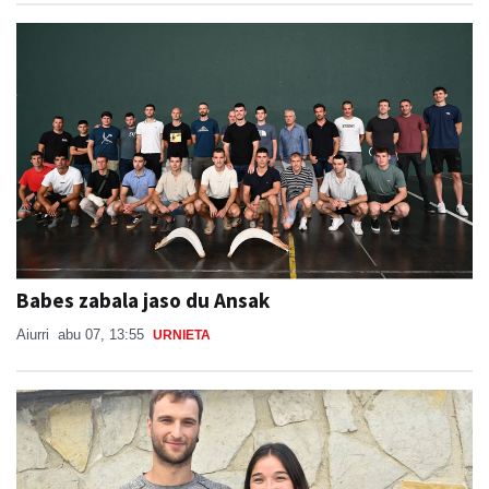
Babes zabala jaso du Ansak
Aiurri
abu 07, 13:55
URNIETA