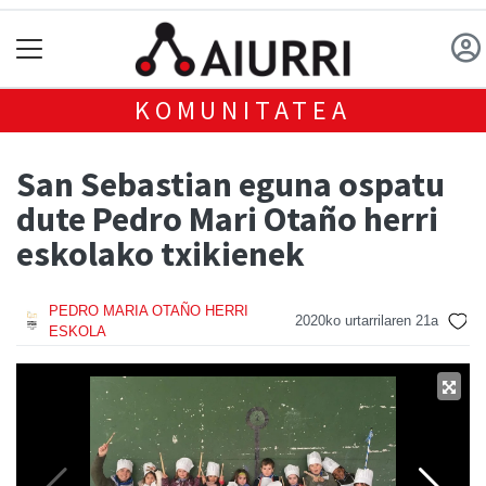
KOMUNITATEA
San Sebastian eguna ospatu
dute Pedro Mari Otaño herri
eskolako txikienek
PEDRO MARIA OTAÑO HERRI
2020ko urtarrilaren 21a
ESKOLA