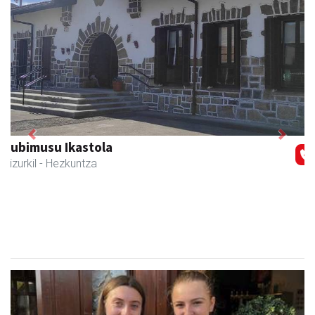
Previous
Next
Joxean harategia
Zizurkil
- Harategiak