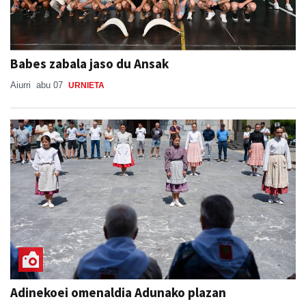
Babes zabala jaso du Ansak
Aiurri
abu 07
URNIETA
Adinekoei omenaldia Adunako plazan