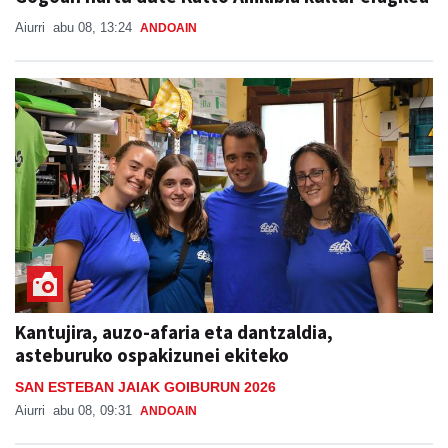
Aiurri
abu 08, 13:24
ANDOAIN
Kantujira, auzo-afaria eta dantzaldia,
asteburuko ospakizunei ekiteko
SAN ESTEBAN JAIAK GOIBURUN 2026
Aiurri
abu 08, 09:31
ANDOAIN