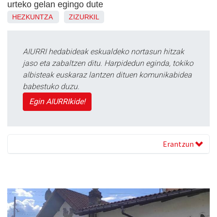
urteko gelan egingo dute
HEZKUNTZA
ZIZURKIL
AIURRI hedabideak eskualdeko nortasun hitzak
jaso eta zabaltzen ditu. Harpidedun eginda, tokiko
albisteak euskaraz lantzen dituen komunikabidea
babestuko duzu.
Egin AIURRIkide!
Erantzun