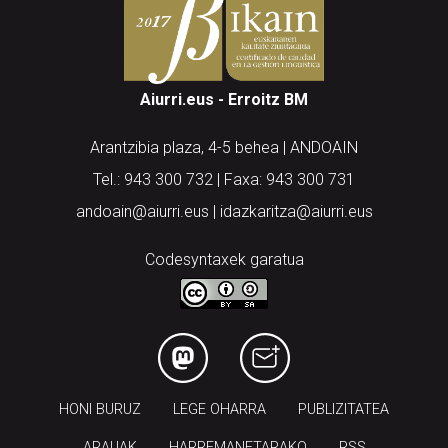
Aiurri.eus - Erroitz BM
Arantzibia plaza, 4-5 behea | ANDOAIN
Tel.: 943 300 732 | Faxa: 943 300 731
andoain@aiurri.eus | idazkaritza@aiurri.eus
Codesyntaxek garatua
HONI BURUZ
LEGE OHARRA
PUBLIZITATEA
ARAUAK
HARREMANETARAKO
RSS