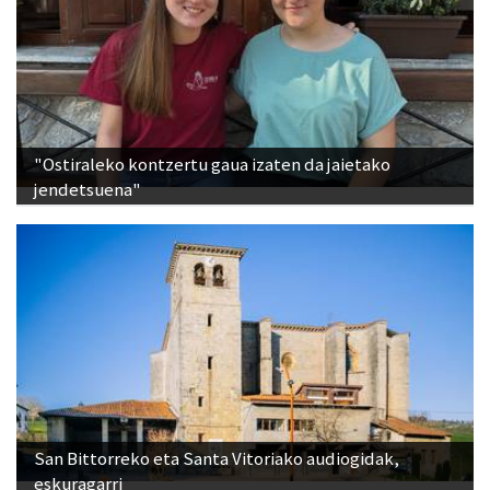
"Ostiraleko kontzertu gaua izaten da jaietako
jendetsuena"
San Bittorreko eta Santa Vitoriako audiogidak,
eskuragarri