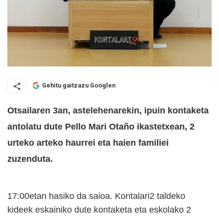
Gehitu gaitzazu Googlen
Otsailaren 3an, astelehenarekin, ipuin kontaketa
antolatu dute Pello Mari Otaño ikastetxean, 2
urteko arteko haurrei eta haien familiei
zuzenduta.
17:00etan hasiko da saioa.
Kontalari2 taldeko
kideek eskainiko dute kontaketa eta eskolako 2