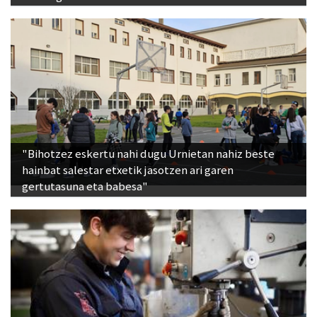
"Bihotzez eskertu nahi dugu Urnietan nahiz beste
hainbat salestar etxetik jasotzen ari garen
gertutasuna eta babesa"