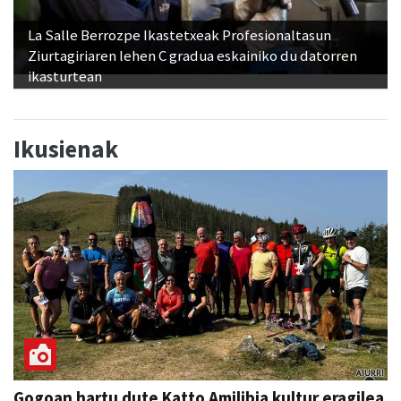
La Salle Berrozpe Ikastetxeak Profesionaltasun
Ziurtagiriaren lehen C gradua eskainiko du datorren
ikasturtean
Ikusienak
Gogoan hartu dute Katto Amilibia kultur eragilea