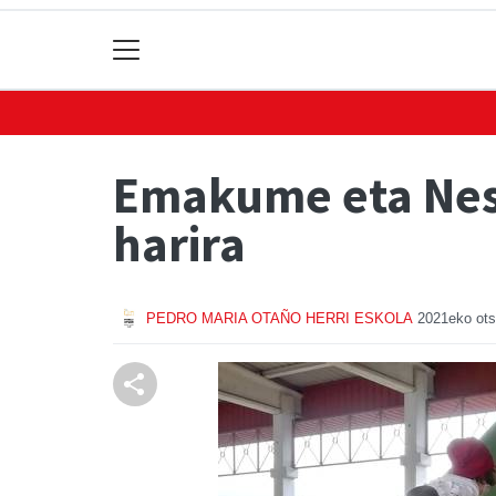
Emakume eta Nesk
harira
PEDRO MARIA OTAÑO HERRI ESKOLA
2021eko ots