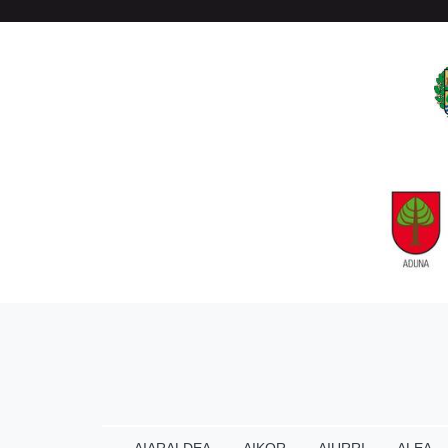
AIARALDEA
AIKOR
AIURRI
ALEA