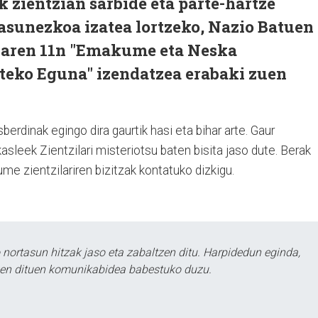
zientzian sarbide eta parte-hartze
asunezkoa izatea lortzeko, Nazio Batuen
laren 11n "Emakume eta Neska
rteko Eguna" izendatzea erabaki zuen
berdinak egingo dira gaurtik hasi eta bihar arte. Gaur
sleek Zientzilari misteriotsu baten bisita jaso dute. Berak
me zientzilariren bizitzak kontatuko dizkigu.
ortasun hitzak jaso eta zabaltzen ditu. Harpidedun eginda,
tzen dituen komunikabidea babestuko duzu.