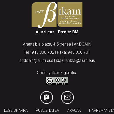
Aiurri.eus - Erroitz BM
Arantzibia plaza, 4-5 behea | ANDOAIN
Tel.: 943 300 732 | Faxa: 943 300 731
andoain@aiurri.eus | idazkaritza@aiurri.eus
Codesyntaxek garatua
LEGE OHARRA
PUBLIZITATEA
ARAUAK
HARREMANET