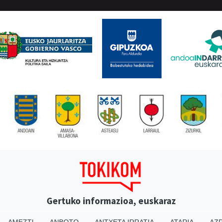
Gertuko informazioa, euskaraz
AMEZTI
ANBOTO
ANTXETA IRRATIA
ATARIA
AZP