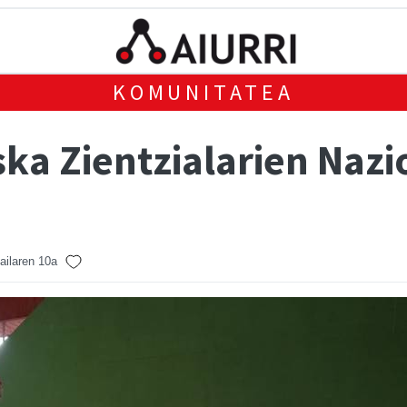
KOMUNITATEA
a Zientzialarien Naz
ailaren 10a