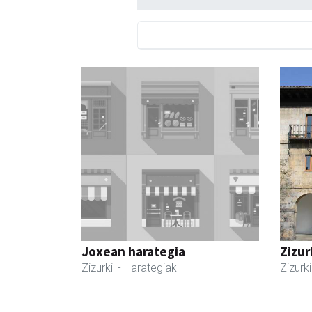
Joxean harategia
Zizur
Zizurkil
- Harategiak
Zizurki