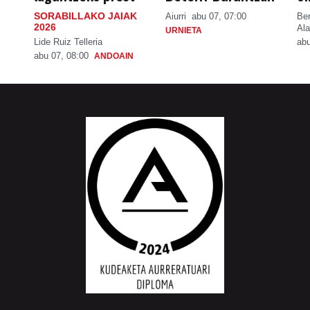
SORABILLAKO JAIAK
Aiurri
abu 07, 07:00
Be
2026
Ala
URNIETA
Lide Ruiz Telleria
abu
abu 07, 08:00
ANDOAIN