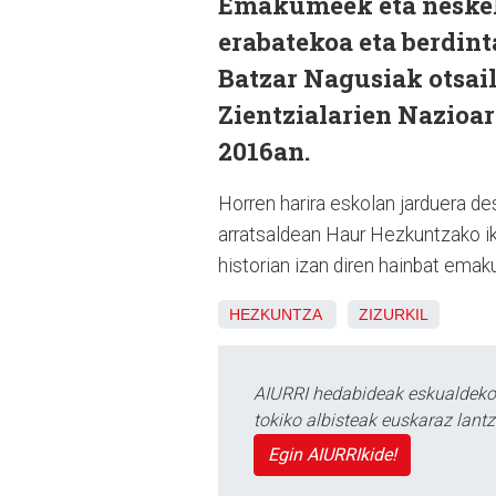
Emakumeek eta neskek 
erabatekoa eta berdint
Batzar Nagusiak otsai
Zientzialarien Nazioa
2016an.
Horren harira eskolan jarduera des
arratsaldean Haur Hezkuntzako ika
historian izan diren hainbat emaku
HEZKUNTZA
ZIZURKIL
AIURRI hedabideak eskualdeko n
tokiko albisteak euskaraz lan
Egin AIURRIkide!