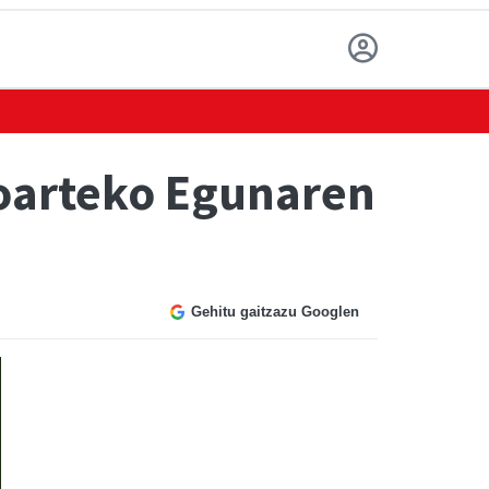
ioarteko Egunaren
Gehitu gaitzazu Googlen