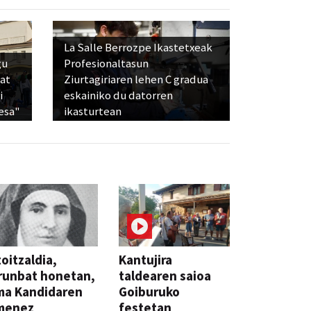
La Salle Berrozpe Ikastetxeak
gu
Profesionaltasun
bat
Ziurtagiriaren lehen C gradua
i
eskainiko du datorren
esa"
ikasturtean
oitzaldia,
Kantujira
runbat honetan,
taldearen saioa
ma Kandidaren
Goiburuko
menez
festetan