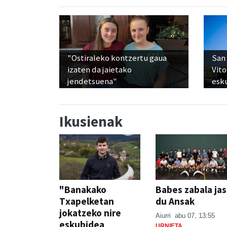
"Ostiraleko kontzertu gaua
San 
izaten da jaietako
Vito
jendetsuena"
esku
Ikusienak
"Banakako
Babes zabala ja
Txapelketan
du Ansak
jokatzeko nire
Aiurri
abu 07, 13:55
eskubidea
URNIETA