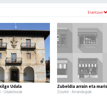
Erantzun
kilgo Udala
Zubeldia arrain eta mari
l
- Udaletxeak
Zizurkil
- Arrandegiak