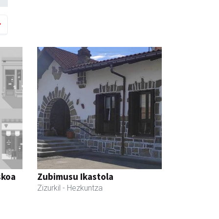
skoa
Zubimusu Ikastola
Zizurkil
- Hezkuntza