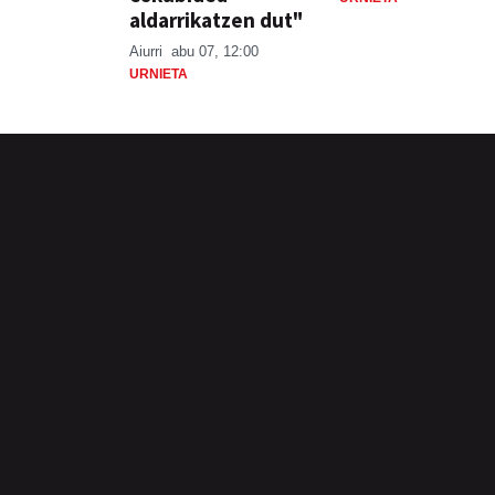
aldarrikatzen dut"
Aiurri
abu 07, 12:00
URNIETA