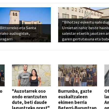
"Bihotzez eskertu nahi du
Bittorreko eta Santa
Urnietan nahiz beste hain
riako audiogidak,
salestar etxetik jasotzen ar
ragarri
garen gertutasuna eta bab
so
"Auzotarrek oso
Burrunba, gazte
Ot
ondo erantzuten
euskaltzaleen
la
dute, beti daude
ekimen berria
A
laguntzeko prest"
Beterri-Buruntzan
o