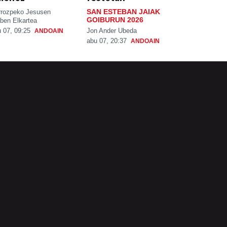
SAN ESTEBAN JAIAK
rrozpeko Jesusen
GOIBURUN 2026
ben Elkartea
Jon Ander Ubeda
 07, 09:25
ANDOAIN
abu 07, 20:37
ANDOAIN