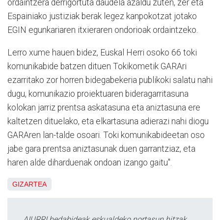
ordaintzera derrigortuta daudela azaldu zuten, zer eta
Espainiako justiziak berak legez kanpokotzat jotako
EGIN egunkariaren itxieraren ondorioak ordaintzeko.
Lerro xume hauen bidez, Euskal Herri osoko 66 toki
komunikabide batzen dituen Tokikometik GARAri
ezarritako zor horren bidegabekeria publikoki salatu nahi
dugu, komunikazio proiektuaren bideragarritasuna
kolokan jarriz prentsa askatasuna eta aniztasuna ere
kaltetzen dituelako, eta elkartasuna adierazi nahi diogu
GARAren lan-talde osoari. Toki komunikabideetan oso
jabe gara prentsa aniztasunak duen garrantziaz, eta
haren alde diharduenak ondoan izango gaitu".
GIZARTEA
AIURRI hedabideak eskualdeko nortasun hitzak