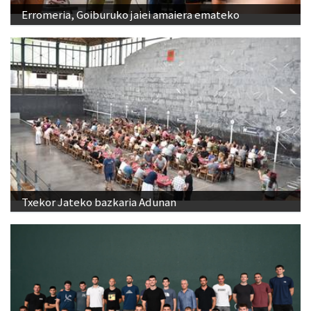
Erromeria, Goiburuko jaiei amaiera emateko
Txekor Jateko bazkaria Adunan