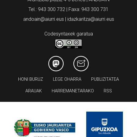
Tel.: 943 300 732 | Faxa: 943 300 731
andoain@aiurri.eus | idazkaritza@aiurri.eus
Codesyntaxek garatua
HONI BURUZ
LEGE OHARRA
PUBLIZITATEA
ARAUAK
HARREMANETARAKO
RSS