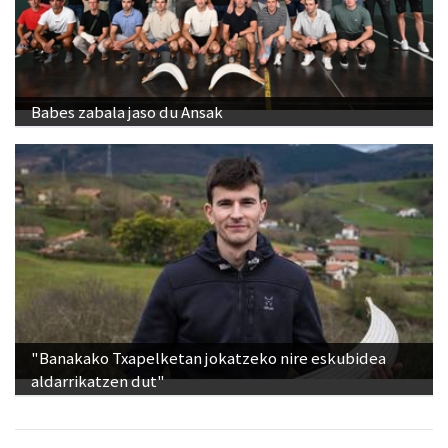
Babes zabala jaso du Ansak
"Banakako Txapelketan jokatzeko nire eskubidea
aldarrikatzen dut"