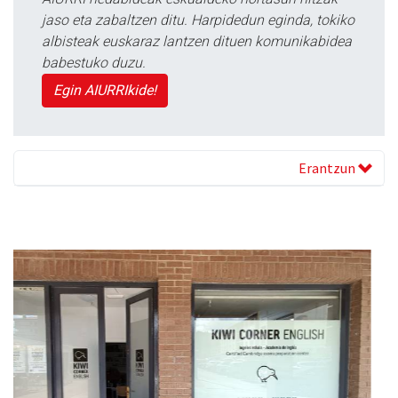
jaso eta zabaltzen ditu. Harpidedun eginda, tokiko
albisteak euskaraz lantzen dituen komunikabidea
babestuko duzu.
Egin AIURRIkide!
Erantzun