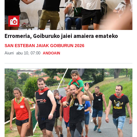
Erromeria, Goiburuko jaiei amaiera emateko
SAN ESTEBAN JAIAK GOIBURUN 2026
Aiurri
abu 10, 07:00
ANDOAIN