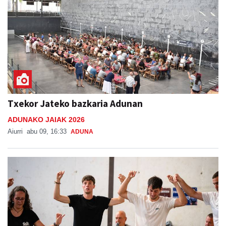
Txekor Jateko bazkaria Adunan
ADUNAKO JAIAK 2026
Aiurri
abu 09, 16:33
ADUNA