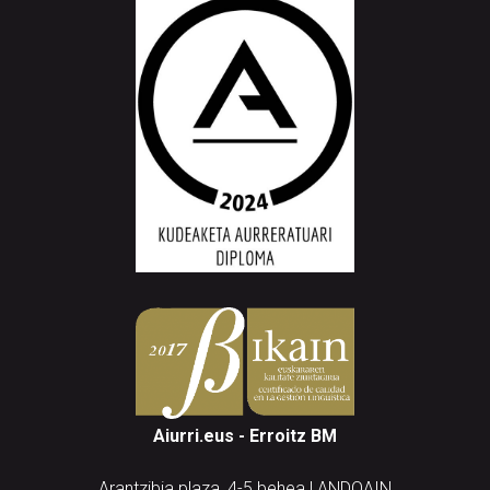
Aiurri.eus - Erroitz BM
Arantzibia plaza, 4-5 behea | ANDOAIN