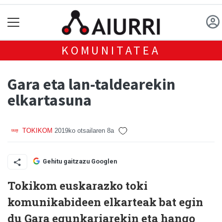
KOMUNITATEA
Gara eta lan-taldearekin
elkartasuna
TOKIKOM
2019ko otsailaren 8a
Gehitu gaitzazu Googlen
Tokikom euskarazko toki
komunikabideen elkarteak bat egin
du Gara egunkariarekin eta hango