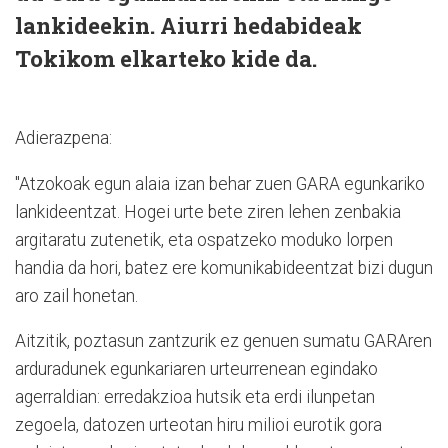
lankideekin. Aiurri hedabideak
Tokikom elkarteko kide da.
Adierazpena:
"Atzokoak egun alaia izan behar zuen GARA egunkariko
lankideentzat. Hogei urte bete ziren lehen zenbakia
argitaratu zutenetik, eta ospatzeko moduko lorpen
handia da hori, batez ere komunikabideentzat bizi dugun
aro zail honetan.
Aitzitik, poztasun zantzurik ez genuen sumatu GARAren
arduradunek egunkariaren urteurrenean egindako
agerraldian: erredakzioa hutsik eta erdi ilunpetan
zegoela, datozen urteotan hiru milioi eurotik gora