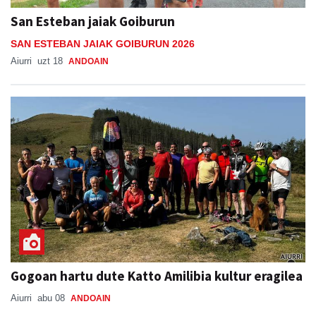
San Esteban jaiak Goiburun
SAN ESTEBAN JAIAK GOIBURUN 2026
Aiurri
uzt 18
ANDOAIN
Gogoan hartu dute Katto Amilibia kultur eragilea
Aiurri
abu 08
ANDOAIN