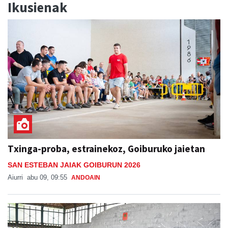
Ikusienak
Txinga-proba, estrainekoz, Goiburuko jaietan
SAN ESTEBAN JAIAK GOIBURUN 2026
Aiurri
abu 09, 09:55
ANDOAIN