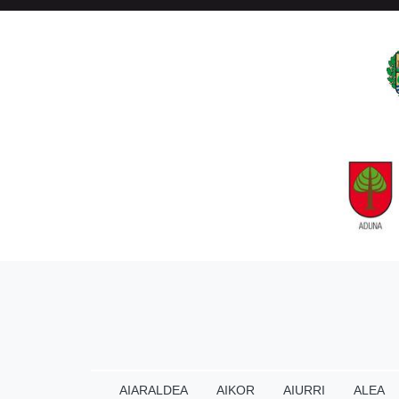
AIARALDEA
AIKOR
AIURRI
ALEA