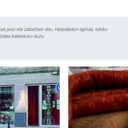
k jaso eta zabaltzen ditu. Harpidedun eginda, tokiko
bidea babestuko duzu.