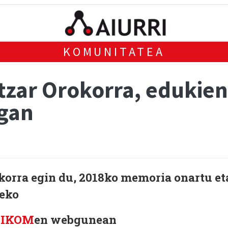
KOMUNITATEA
zar Orokorra, edukien 
gan
orra egin du, 2018ko memoria onartu et
zeko
KIKOM
en webgunean