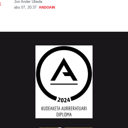
Jon Ander Ubeda
K
abu 07, 20:37
ANDOAIN