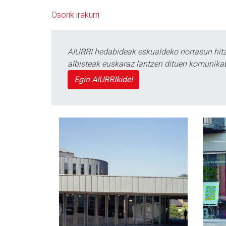
Osorik irakurri
AIURRI hedabideak eskualdeko nortasun hitza
albisteak euskaraz lantzen dituen komunika
Egin AIURRIkide!