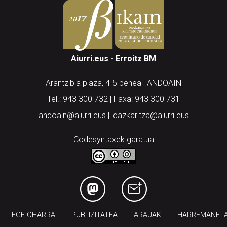
Aiurri.eus - Erroitz BM
Arantzibia plaza, 4-5 behea | ANDOAIN
Tel.: 943 300 732 | Faxa: 943 300 731
andoain@aiurri.eus | idazkaritza@aiurri.eus
Codesyntaxek garatua
LEGE OHARRA
PUBLIZITATEA
ARAUAK
HARREMANET