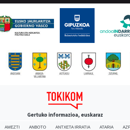
Gertuko informazioa, euskaraz
AMEZTI
ANBOTO
ANTXETA IRRATIA
ATARIA
AZP