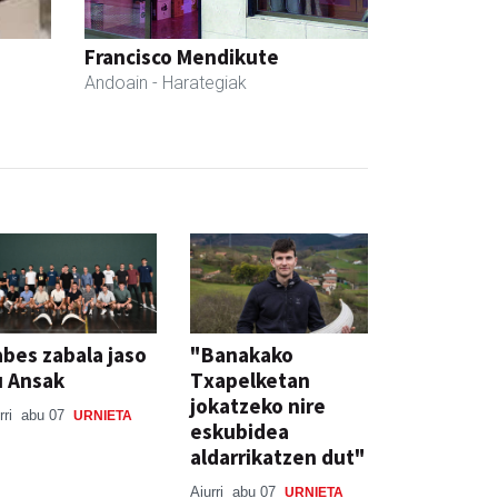
Francisco Mendikute
Andoain
- Harategiak
bes zabala jaso
"Banakako
u Ansak
Txapelketan
jokatzeko nire
rri
abu 07
URNIETA
eskubidea
aldarrikatzen dut"
Aiurri
abu 07
URNIETA