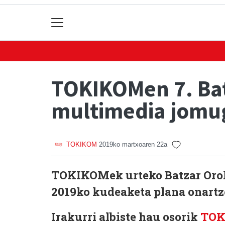
TOKIKOMen 7. Bat
multimedia jomu
TOKIKOM
2019ko martxoaren 22a
TOKIKOMek urteko Batzar Orok
2019ko kudeaketa plana onart
Irakurri albiste hau osorik
TO