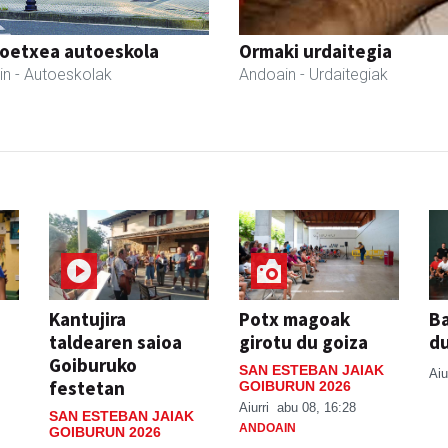
oetxea autoeskola
Ormaki urdaitegia
in
- Autoeskolak
Andoain
- Urdaitegiak
Kantujira
Potx magoak
Ba
taldearen saioa
girotu du goiza
d
Goiburuko
SAN ESTEBAN JAIAK
Aiu
festetan
GOIBURUN 2026
Aiurri
abu 08, 16:28
SAN ESTEBAN JAIAK
ANDOAIN
GOIBURUN 2026