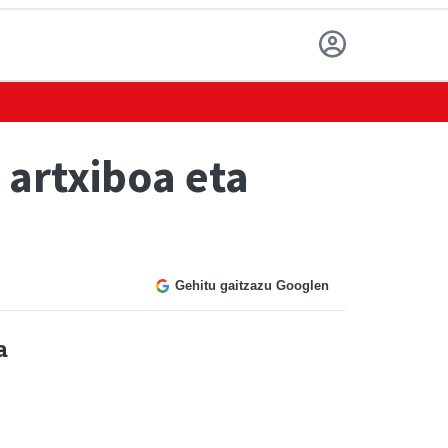
artxiboa eta
Gehitu gaitzazu Googlen
a