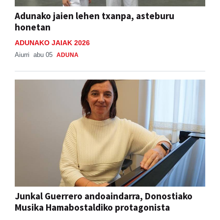
Adunako jaien lehen txanpa, asteburu
honetan
ADUNAKO JAIAK 2026
Aiurri
abu 05
ADUNA
Junkal Guerrero andoaindarra, Donostiako