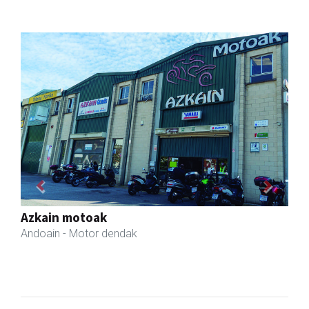
Previous
Next
Joxean harategia
Zizurkil
- Harategiak