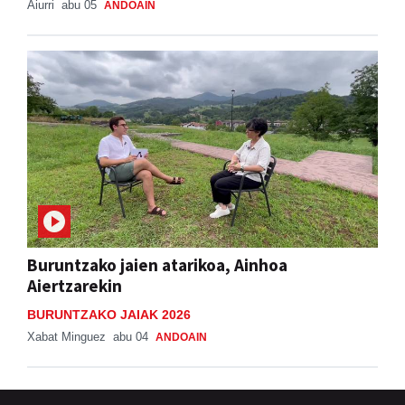
Musika Hamabostaldiko protagonista
Aiurri
abu 05
ANDOAIN
Buruntzako jaien atarikoa, Ainhoa
Aiertzarekin
BURUNTZAKO JAIAK 2026
Xabat Minguez
abu 04
ANDOAIN