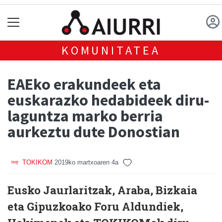
KOMUNITATEA
EAEko erakundeek eta
euskarazko hedabideek diru-
laguntza marko berria
aurkeztu dute Donostian
TOKIKOM
2019ko martxoaren 4a
Eusko Jaurlaritzak, Araba, Bizkaia
eta Gipuzkoako Foru Aldundiek,