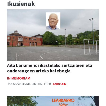
Ikusienak
Aita Larramendi ikastolako sortzaileen eta
ondorengoen arteko katebegia
IN MEMORIAM
Jon Ander Ubeda
abu 06, 11:38
ANDOAIN