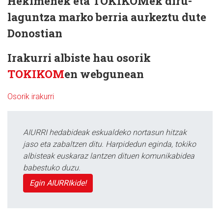
Hekimenek eta TOKIKOMek diru-
laguntza marko berria aurkeztu dute
Donostian
Irakurri albiste hau osorik
TOKIKOM
en webgunean
Osorik irakurri
AIURRI hedabideak eskualdeko nortasun hitzak
jaso eta zabaltzen ditu. Harpidedun eginda, tokiko
albisteak euskaraz lantzen dituen komunikabidea
babestuko duzu.
Egin AIURRIkide!