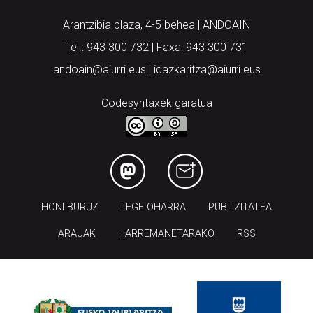
Aiurri.eus - Erroitz BM
Arantzibia plaza, 4-5 behea | ANDOAIN
Tel.: 943 300 732 | Faxa: 943 300 731
andoain@aiurri.eus | idazkaritza@aiurri.eus
Codesyntaxek garatua
HONI BURUZ
LEGE OHARRA
PUBLIZITATEA
ARAUAK
HARREMANETARAKO
RSS