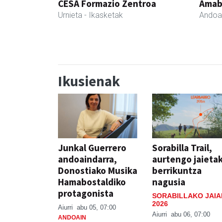
CESA Formazio Zentroa
Amabi
Urnieta
- Ikasketak
Andoa
Ikusienak
Junkal Guerrero
Sorabilla Trail,
andoaindarra,
aurtengo jaieta
Donostiako Musika
berrikuntza
Hamabostaldiko
nagusia
protagonista
SORABILLAKO JAIA
2026
Aiurri
abu 05, 07:00
Aiurri
abu 06, 07:00
ANDOAIN