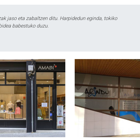
k jaso eta zabaltzen ditu. Harpidedun eginda, tokiko
bidea babestuko duzu.