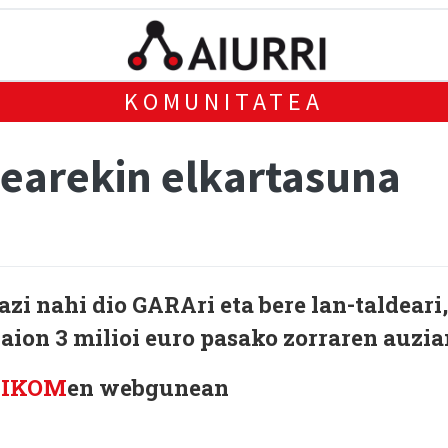
KOMUNITATEA
dearekin elkartasuna
 nahi dio GARAri eta bere lan-taldeari,
aion 3 milioi euro pasako zorraren auzia
KIKOM
en webgunean