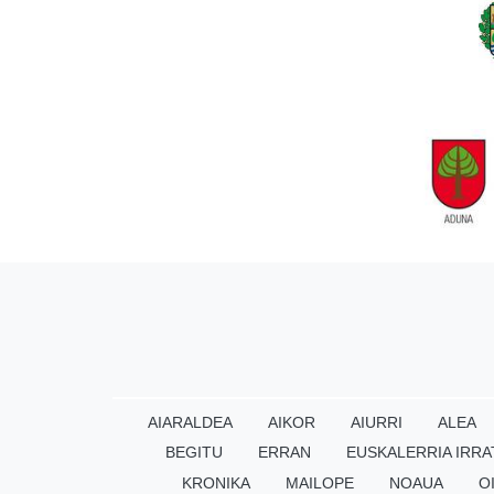
AIARALDEA
AIKOR
AIURRI
ALEA
BEGITU
ERRAN
EUSKALERRIA IRRA
KRONIKA
MAILOPE
NOAUA
O