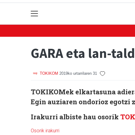
GARA eta lan-tal
TOKIKOM
2019ko urtarrilaren 31
TOKIKOMek elkartasuna adierazi
Egin auziaren ondorioz egotzi z
Irakurri albiste hau osorik
TO
Osorik irakurri