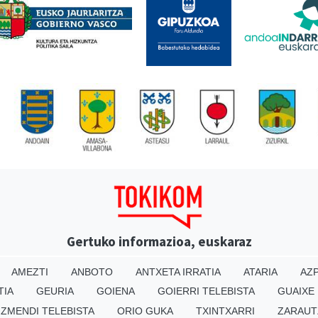
Gertuko informazioa, euskaraz
AMEZTI
ANBOTO
ANTXETA IRRATIA
ATARIA
AZP
TIA
GEURIA
GOIENA
GOIERRI TELEBISTA
GUAIXE
IZMENDI TELEBISTA
ORIO GUKA
TXINTXARRI
ZARAUT