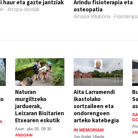
 haur eta gazte jantziak
Arindu fisioterapia eta
osteopatia
in
- Arropa-dendak
Amasa-Villabona
- Fisioterapi
Naturan
Aita Larramendi
Bu
ko
murgiltzeko
ikastolako
S
jarduerak,
sortzaileen eta
a
Leizaran Bisitarien
ondorengoen
SA
Etxearen eskutik
arteko katebegia
GO
K
Aiu
Aiurri
abu 05, 08:30
IN MEMORIAM
AN
ANDOAIN
Jon Ander Ubeda