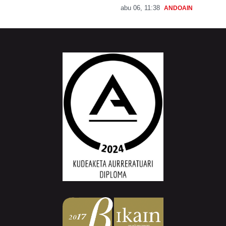
abu 06, 11:38
ANDOAIN