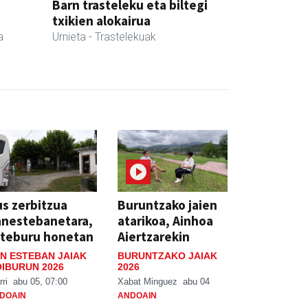
Barn trasteleku eta biltegi
txikien alokairua
a
Urnieta
- Trastelekuak
s zerbitzua
Buruntzako jaien
anestebanetara,
atarikoa, Ainhoa
steburu honetan
Aiertzarekin
N ESTEBAN JAIAK
BURUNTZAKO JAIAK
IBURUN 2026
2026
rri
abu 05, 07:00
Xabat Minguez
abu 04
DOAIN
ANDOAIN