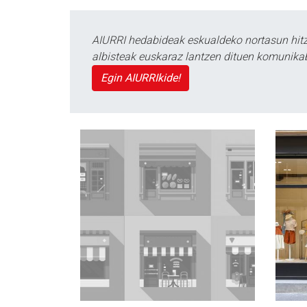
AIURRI hedabideak eskualdeko nortasun hitza
albisteak euskaraz lantzen dituen komunika
Egin AIURRIkide!