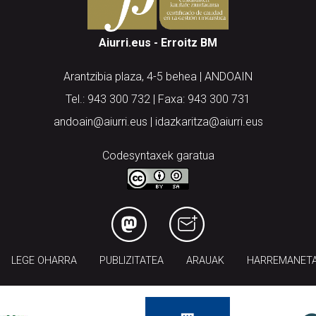
Aiurri.eus - Erroitz BM
Arantzibia plaza, 4-5 behea | ANDOAIN
Tel.: 943 300 732 | Faxa: 943 300 731
andoain@aiurri.eus | idazkaritza@aiurri.eus
Codesyntaxek garatua
LEGE OHARRA
PUBLIZITATEA
ARAUAK
HARREMANET