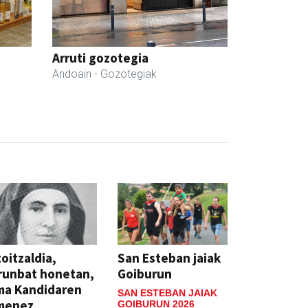
Arruti gozotegia
Andoain
- Gozotegiak
oitzaldia,
San Esteban jaiak
runbat honetan,
Goiburun
ma Kandidaren
SAN ESTEBAN JAIAK
menez
GOIBURUN 2026