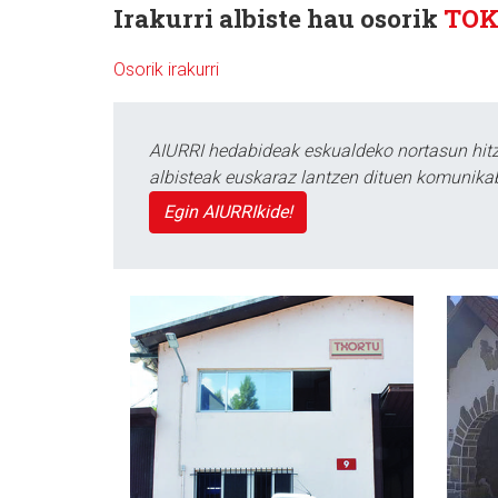
Irakurri albiste hau osorik
TO
Osorik irakurri
AIURRI hedabideak eskualdeko nortasun hitza
albisteak euskaraz lantzen dituen komunika
Egin AIURRIkide!