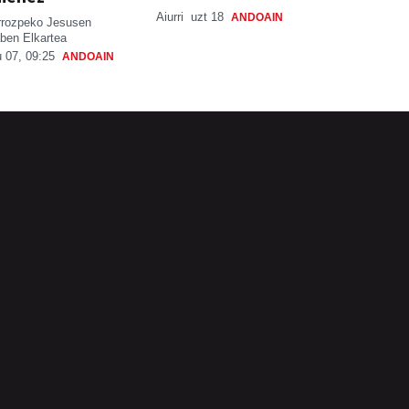
Aiurri
uzt 18
ANDOAIN
rrozpeko Jesusen
ben Elkartea
 07, 09:25
ANDOAIN