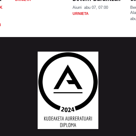
K
Aiurri
abu 07, 07:00
Be
Ala
URNIETA
abu
N