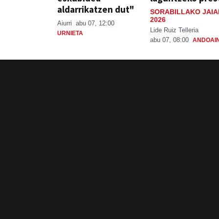
aldarrikatzen dut"
SORABILLAKO JAIA
2026
Aiurri
abu 07, 12:00
Lide Ruiz Telleria
URNIETA
abu 07, 08:00
ANDOAI