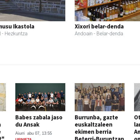
usu Ikastola
Xixori belar-denda
l
- Hezkuntza
Andoain
- Belar-denda
Babes zabala jaso
Burrunba, gazte
Ot
n
du Ansak
euskaltzaleen
la
e
ekimen berria
A
Aiurri
abu 07, 13:55
t"
Beterri-Buruntzan
o
URNIETA