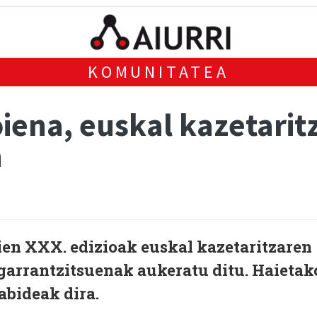
KOMUNITATEA
oiena, euskal kazetari
n
ien XXX. edizioak euskal kazetaritzaren
garrantzitsuenak aukeratu ditu. Haietak
bideak dira.