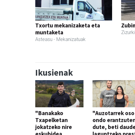
Txortu mekanizaketa eta
Zubim
muntaketa
Zizurki
Asteasu
- Mekanizatuak
Ikusienak
"Banakako
"Auzotarrek oso
Txapelketan
ondo erantzute
jokatzeko nire
dute, beti daud
eskubidea
laguntzeko pres