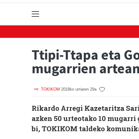
Ttipi-Ttapa eta G
mugarrien artea
TOKIKOM
2018ko urriaren 29a
Rikardo Arregi Kazetaritza Sar
azken 50 urteotako 10 mugarri 
bi, TOKIKOM taldeko komunika