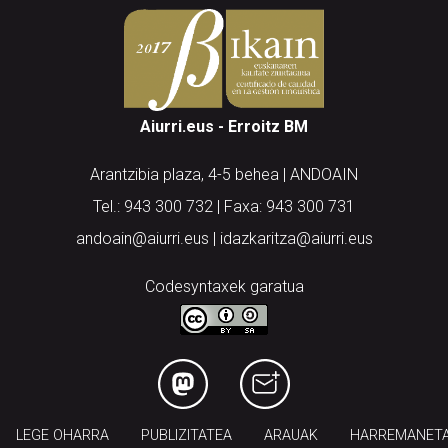
Aiurri.eus - Erroitz BM
Arantzibia plaza, 4-5 behea | ANDOAIN
Tel.: 943 300 732 | Faxa: 943 300 731
andoain@aiurri.eus | idazkaritza@aiurri.eus
Codesyntaxek garatua
LEGE OHARRA
PUBLIZITATEA
ARAUAK
HARREMANET