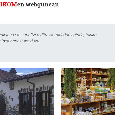
KIKOM
en webgunean
k jaso eta zabaltzen ditu. Harpidedun eginda, tokiko
bidea babestuko duzu.