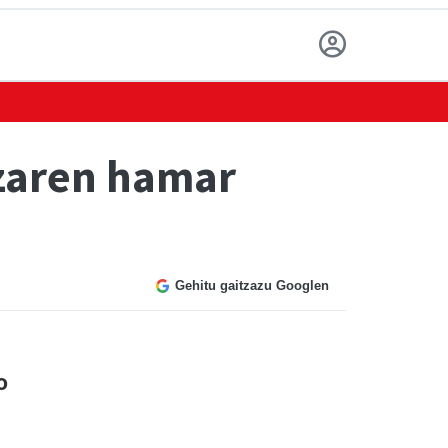
tzaren hamar
Gehitu gaitzazu Googlen
o