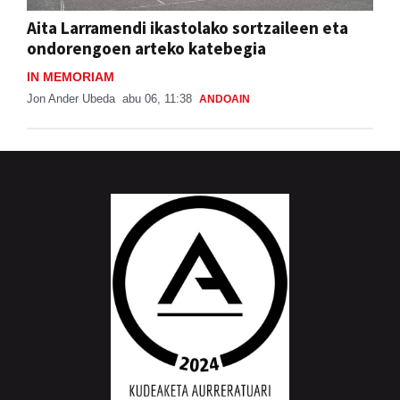
Aita Larramendi ikastolako sortzaileen eta
ondorengoen arteko katebegia
IN MEMORIAM
Jon Ander Ubeda
abu 06, 11:38
ANDOAIN