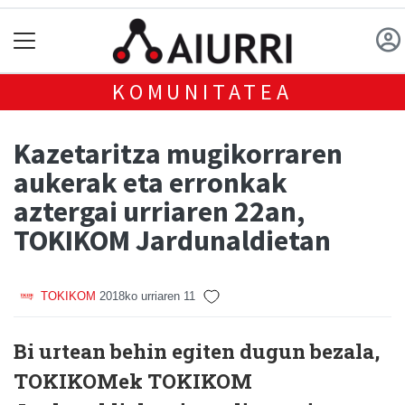
KOMUNITATEA
Kazetaritza mugikorraren
aukerak eta erronkak
aztergai urriaren 22an,
TOKIKOM Jardunaldietan
TOKIKOM
2018ko urriaren 11
Bi urtean behin egiten dugun bezala,
TOKIKOMek TOKIKOM