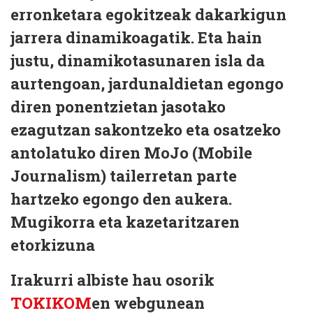
erronketara egokitzeak dakarkigun
jarrera dinamikoagatik. Eta hain
justu, dinamikotasunaren isla da
aurtengoan, jardunaldietan egongo
diren ponentzietan jasotako
ezagutzan sakontzeko eta osatzeko
antolatuko diren MoJo (Mobile
Journalism) tailerretan parte
hartzeko egongo den aukera.
Mugikorra eta kazetaritzaren
etorkizuna
Irakurri albiste hau osorik
TOKIKOM
en webgunean