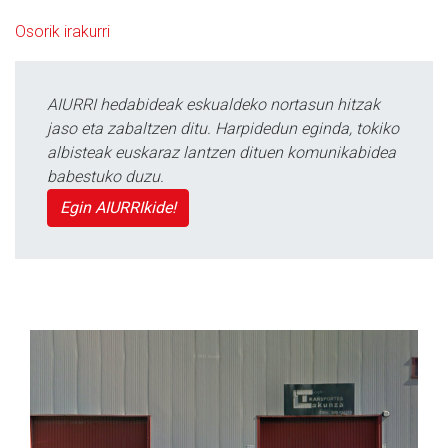
Osorik irakurri
AIURRI hedabideak eskualdeko nortasun hitzak
jaso eta zabaltzen ditu. Harpidedun eginda, tokiko
albisteak euskaraz lantzen dituen komunikabidea
babestuko duzu.
Egin AIURRIkide!