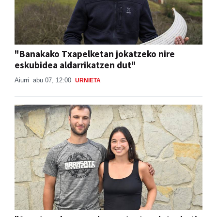
"Banakako Txapelketan jokatzeko nire
eskubidea aldarrikatzen dut"
Aiurri
abu 07, 12:00
URNIETA