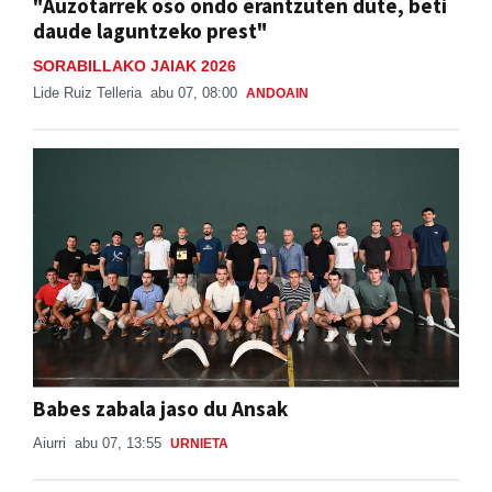
"Auzotarrek oso ondo erantzuten dute, beti
daude laguntzeko prest"
SORABILLAKO JAIAK 2026
Lide Ruiz Telleria
abu 07, 08:00
ANDOAIN
Babes zabala jaso du Ansak
Aiurri
abu 07, 13:55
URNIETA