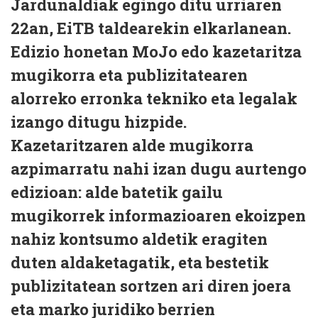
Jardunaldiak egingo ditu urriaren
22an, EiTB taldearekin elkarlanean.
Edizio honetan MoJo edo kazetaritza
mugikorra eta publizitatearen
alorreko erronka tekniko eta legalak
izango ditugu hizpide.
Kazetaritzaren alde mugikorra
azpimarratu nahi izan dugu aurtengo
edizioan: alde batetik gailu
mugikorrek informazioaren ekoizpen
nahiz kontsumo aldetik eragiten
duten aldaketagatik, eta bestetik
publizitatean sortzen ari diren joera
eta marko juridiko berrien