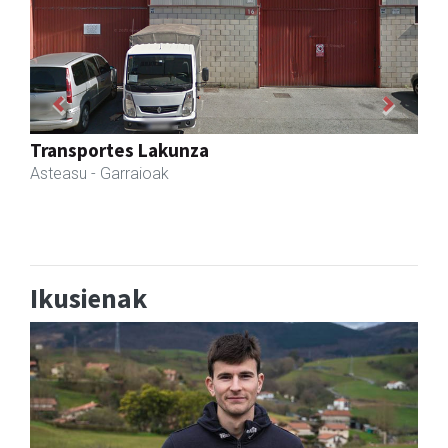
Previous
Next
Amane
Amasa-Villabona
- Arropa-dendak
Ikusienak