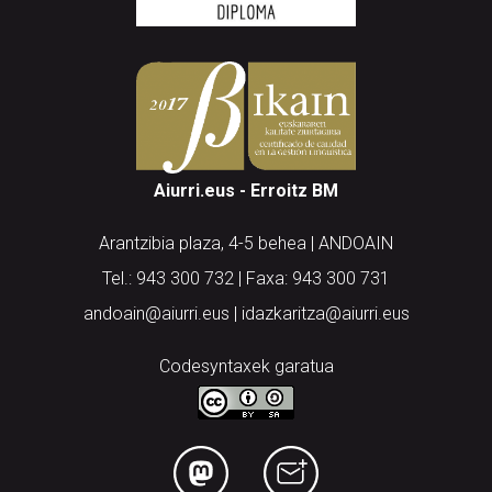
Aiurri.eus - Erroitz BM
Arantzibia plaza, 4-5 behea | ANDOAIN
Tel.: 943 300 732 | Faxa: 943 300 731
andoain@aiurri.eus | idazkaritza@aiurri.eus
Codesyntaxek garatua