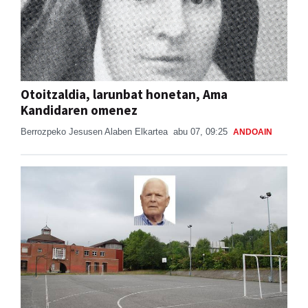
Otoitzaldia, larunbat honetan, Ama
Kandidaren omenez
Berrozpeko Jesusen Alaben Elkartea
abu 07, 09:25
ANDOAIN