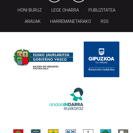
HONI BURUZ
LEGE OHARRA
PUBLIZITATEA
ARAUAK
HARREMANETARAKO
RSS