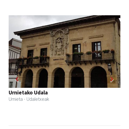
Previous
Next
Larraulgo herri ostatua
Larraul
- Jatetxeak