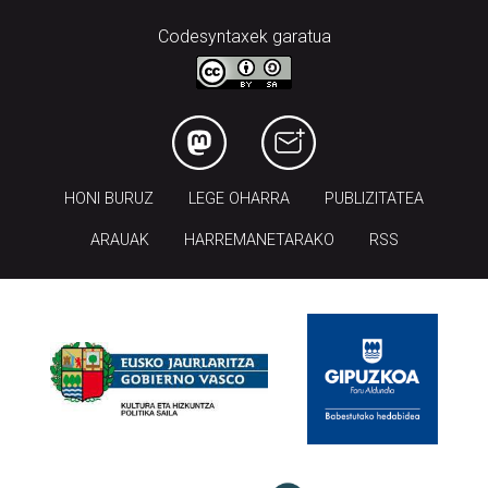
Codesyntaxek garatua
HONI BURUZ
LEGE OHARRA
PUBLIZITATEA
ARAUAK
HARREMANETARAKO
RSS