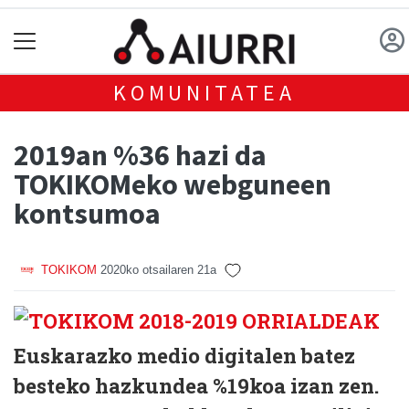
KOMUNITATEA
2019an %36 hazi da
TOKIKOMeko webguneen
kontsumoa
TOKIKOM
2020ko otsailaren 21a
Euskarazko medio digitalen batez
besteko hazkundea %19koa izan zen.