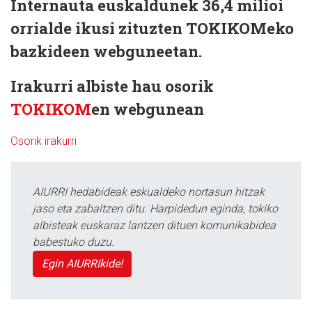
Internauta euskaldunek 36,4 milioi
orrialde ikusi zituzten TOKIKOMeko
bazkideen webguneetan.
Irakurri albiste hau osorik
TOKIKOM
en webgunean
Osorik irakurri
AIURRI hedabideak eskualdeko nortasun hitzak
jaso eta zabaltzen ditu. Harpidedun eginda, tokiko
albisteak euskaraz lantzen dituen komunikabidea
babestuko duzu.
Egin AIURRIkide!