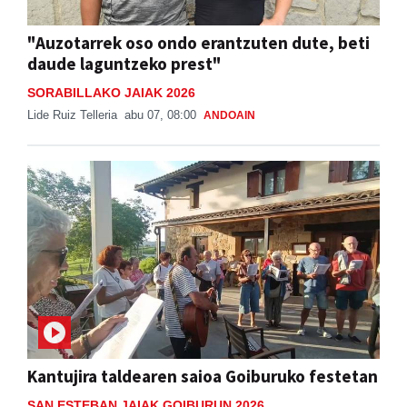
"Auzotarrek oso ondo erantzuten dute, beti
daude laguntzeko prest"
SORABILLAKO JAIAK 2026
Lide Ruiz Telleria
abu 07, 08:00
ANDOAIN
Kantujira taldearen saioa Goiburuko festetan
SAN ESTEBAN JAIAK GOIBURUN 2026