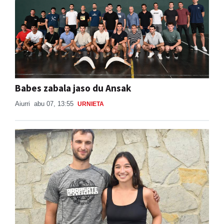
Babes zabala jaso du Ansak
Aiurri
abu 07, 13:55
URNIETA