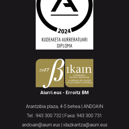
Aiurri.eus - Erroitz BM
Arantzibia plaza, 4-5 behea | ANDOAIN
Tel.: 943 300 732 | Faxa: 943 300 731
andoain@aiurri.eus | idazkaritza@aiurri.eus