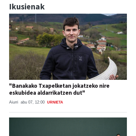
Ikusienak
"Banakako Txapelketan jokatzeko nire
eskubidea aldarrikatzen dut"
Aiurri
abu 07, 12:00
URNIETA