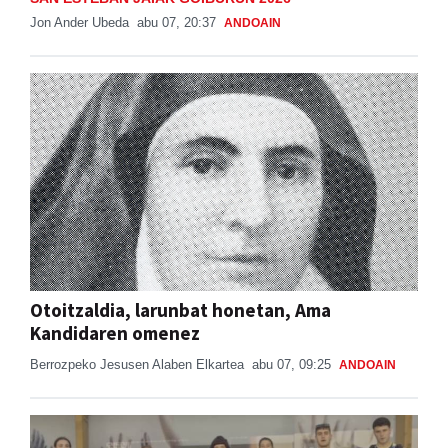
Jon Ander Ubeda
abu 07, 20:37
ANDOAIN
Otoitzaldia, larunbat honetan, Ama
Kandidaren omenez
Berrozpeko Jesusen Alaben Elkartea
abu 07, 09:25
ANDOAIN