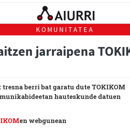
KOMUNITATEA
itzen jarraipena TOK
resna berri bat garatu dute TOKIKOM
komunikabideetan hauteskunde datuen
KIKOM
en webgunean