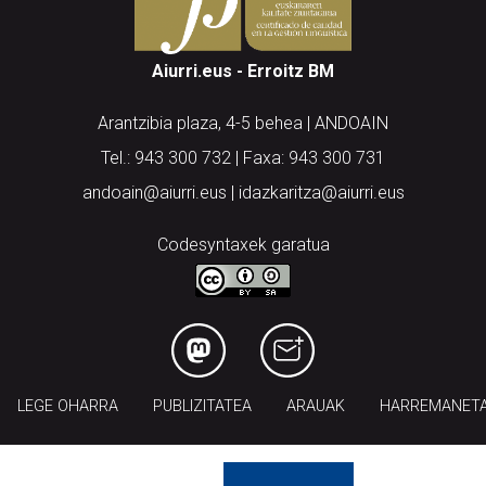
Aiurri.eus - Erroitz BM
Arantzibia plaza, 4-5 behea | ANDOAIN
Tel.: 943 300 732 | Faxa: 943 300 731
andoain@aiurri.eus | idazkaritza@aiurri.eus
Codesyntaxek garatua
LEGE OHARRA
PUBLIZITATEA
ARAUAK
HARREMANET