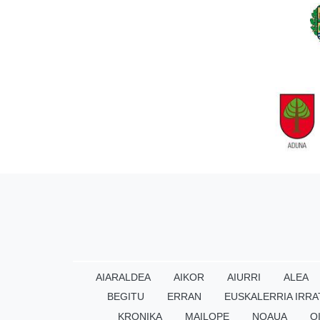
AIARALDEA
AIKOR
AIURRI
ALEA
BEGITU
ERRAN
EUSKALERRIA IRRA
KRONIKA
MAILOPE
NOAUA
O