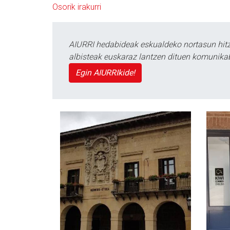
Osorik irakurri
AIURRI hedabideak eskualdeko nortasun hitza
albisteak euskaraz lantzen dituen komunika
Egin AIURRIkide!