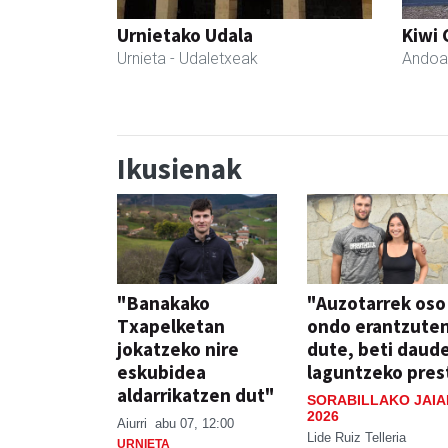
Urnietako Udala
Kiwi 
Urnieta
- Udaletxeak
Andoa
Ikusienak
"Banakako
"Auzotarrek oso
Txapelketan
ondo erantzute
jokatzeko nire
dute, beti daud
eskubidea
laguntzeko pres
aldarrikatzen dut"
SORABILLAKO JAIA
2026
Aiurri
abu 07, 12:00
Lide Ruiz Telleria
URNIETA