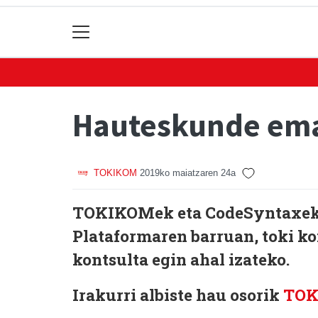
Hauteskunde ema
TOKIKOM
2019ko maiatzaren 24a
TOKIKOMek eta CodeSyntaxek t
Plataformaren barruan, toki 
kontsulta egin ahal izateko.
Irakurri albiste hau osorik
TO