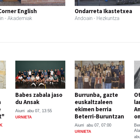
Corner English
Ondarreta Ikastetxea
in
- Akademiak
Andoain
- Hezkuntza
Babes zabala jaso
Burrunba, gazte
Ot
n
du Ansak
euskaltzaleen
la
e
ekimen berria
A
Aiurri
abu 07, 13:55
t"
Beterri-Buruntzan
o
URNIETA
K
Aiurri
abu 07, 07:00
Be
Ala
URNIETA
abu