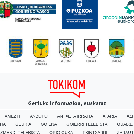
Gertuko informazioa, euskaraz
AMEZTI
ANBOTO
ANTXETA IRRATIA
ATARIA
AZP
TIA
GEURIA
GOIENA
GOIERRI TELEBISTA
GUAIXE
IZMENDI TELEBISTA
ORIO GUKA
TXINTXARRI
ZARAUT