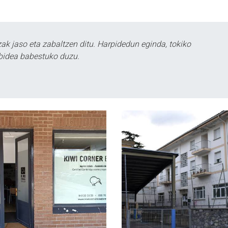
k jaso eta zabaltzen ditu. Harpidedun eginda, tokiko
bidea babestuko duzu.