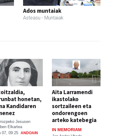
Ados muntaiak
Asteasu
- Muntaiak
oitzaldia,
Aita Larramendi
runbat honetan,
ikastolako
ma Kandidaren
sortzaileen eta
menez
ondorengoen
arteko katebegia
rrozpeko Jesusen
ben Elkartea
IN MEMORIAM
 07, 09:25
ANDOAIN