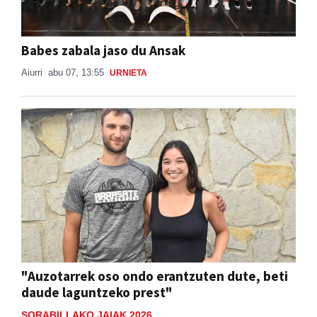
Babes zabala jaso du Ansak
Aiurri
abu 07, 13:55
URNIETA
"Auzotarrek oso ondo erantzuten dute, beti
daude laguntzeko prest"
SORABILLAKO JAIAK 2026