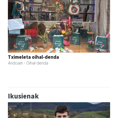
Previous
Next
Kabela
Asteasu
- Gozotegiak
Ikusienak