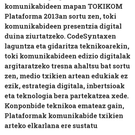
komunikabideen mapan TOKIKOM
Plataforma 2013an sortu zen, toki
komunikabideen presentzia digital
duina ziurtatzeko. CodeSyntaxen
laguntza eta gidaritza teknikoarekin,
toki komunikabideen edizio digitalak
argitaratzeko tresna ahaltsu bat sortu
zen, medio txikien artean edukiak ez
ezik, estrategia digitala, inbertsioak
eta teknologia bera partekatzea xede.
Konponbide teknikoa emateaz gain,
Plataformak komunikabide txikien
arteko elkarlana ere sustatu