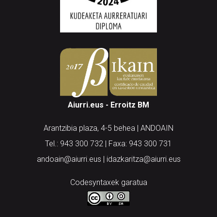
Aiurri.eus - Erroitz BM
Arantzibia plaza, 4-5 behea | ANDOAIN
Tel.: 943 300 732 | Faxa: 943 300 731
andoain@aiurri.eus | idazkaritza@aiurri.eus
Codesyntaxek garatua