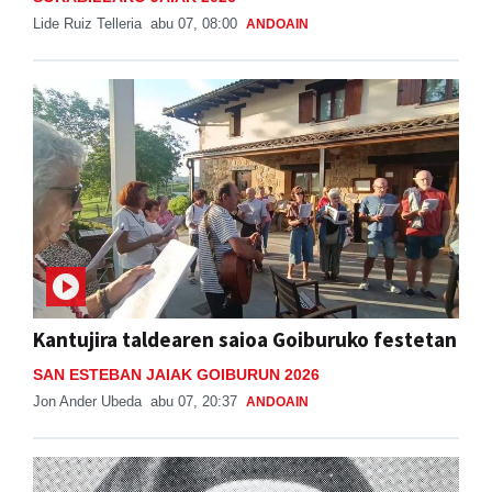
Lide Ruiz Telleria
abu 07, 08:00
ANDOAIN
Kantujira taldearen saioa Goiburuko festetan
SAN ESTEBAN JAIAK GOIBURUN 2026
Jon Ander Ubeda
abu 07, 20:37
ANDOAIN