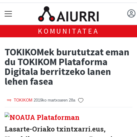
KOMUNITATEA
TOKIKOMek burututzat eman
du TOKIKOM Plataforma
Digitala berritzeko lanen
lehen fasea
TOKIKOM
2019ko martxoaren 28a
Lasarte-Oriako txintxarri.eus,