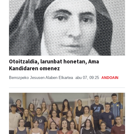
Otoitzaldia, larunbat honetan, Ama
Kandidaren omenez
Berrozpeko Jesusen Alaben Elkartea
abu 07, 09:25
ANDOAIN