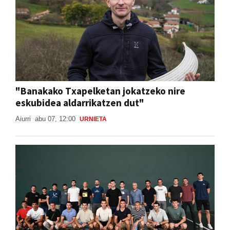
"Banakako Txapelketan jokatzeko nire
eskubidea aldarrikatzen dut"
Aiurri
abu 07, 12:00
URNIETA