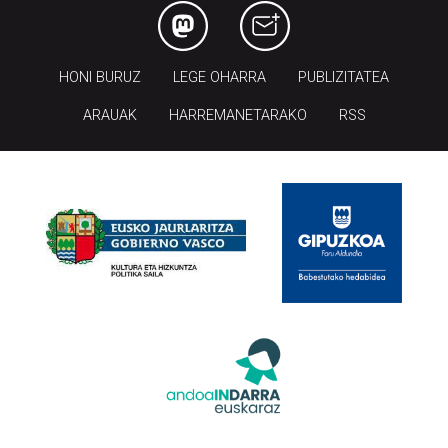
HONI BURUZ
LEGE OHARRA
PUBLIZITATEA
ARAUAK
HARREMANETARAKO
RSS