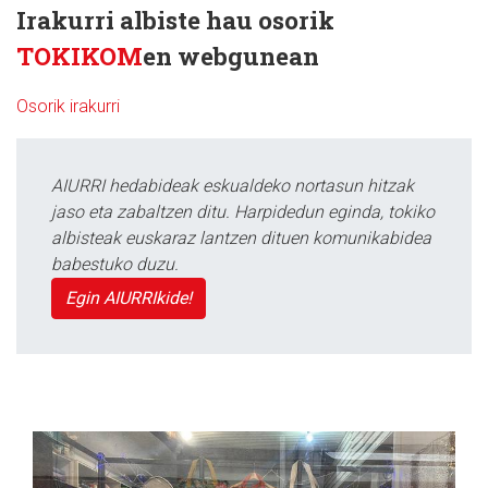
Irakurri albiste hau osorik
TOKIKOM
en webgunean
Osorik irakurri
AIURRI hedabideak eskualdeko nortasun hitzak
jaso eta zabaltzen ditu. Harpidedun eginda, tokiko
albisteak euskaraz lantzen dituen komunikabidea
babestuko duzu.
Egin AIURRIkide!