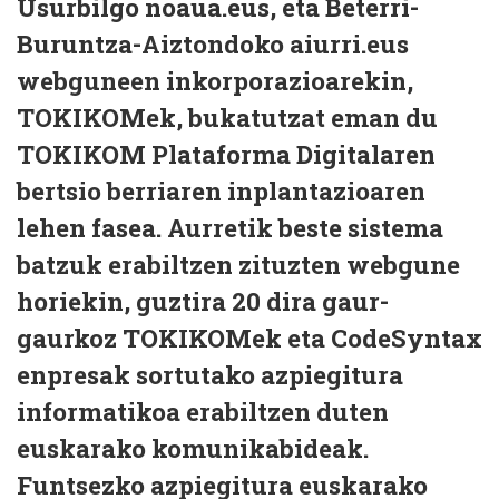
Usurbilgo noaua.eus, eta Beterri-
Buruntza-Aiztondoko aiurri.eus
webguneen inkorporazioarekin,
TOKIKOMek, bukatutzat eman du
TOKIKOM Plataforma Digitalaren
bertsio berriaren inplantazioaren
lehen fasea. Aurretik beste sistema
batzuk erabiltzen zituzten webgune
horiekin, guztira 20 dira gaur-
gaurkoz TOKIKOMek eta CodeSyntax
enpresak sortutako azpiegitura
informatikoa erabiltzen duten
euskarako komunikabideak.
Funtsezko azpiegitura euskarako