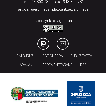
Tel.: 943 300 732 | Faxa: 943 300 731
andoain@aiurri.eus | idazkaritza@aiurri.eus
Codesyntaxek garatua
HONI BURUZ
LEGE OHARRA
PUBLIZITATEA
ARAUAK
HARREMANETARAKO
RSS