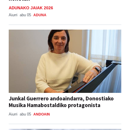
ADUNAKO JAIAK 2026
Aiurri
abu 05
ADUNA
Junkal Guerrero andoaindarra, Donostiako
Musika Hamabostaldiko protagonista
Aiurri
abu 05
ANDOAIN