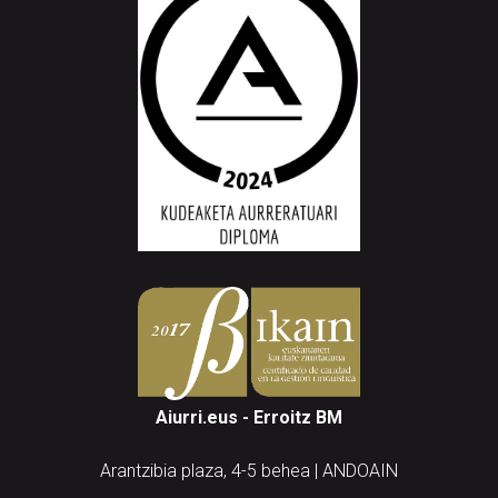
Aiurri.eus - Erroitz BM
Arantzibia plaza, 4-5 behea | ANDOAIN