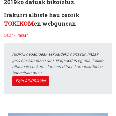
2019ko datuak bikoiztuz.
Irakurri albiste hau osorik
TOKIKOM
en webgunean
Osorik irakurri
AIURRI hedabideak eskualdeko nortasun hitzak
jaso eta zabaltzen ditu. Harpidedun eginda, tokiko
albisteak euskaraz lantzen dituen komunikabidea
babestuko duzu.
Egin AIURRIkide!