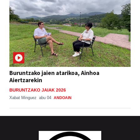
Buruntzako jaien atarikoa, Ainhoa
Aiertzarekin
BURUNTZAKO JAIAK 2026
Xabat Minguez
abu 04
ANDOAIN