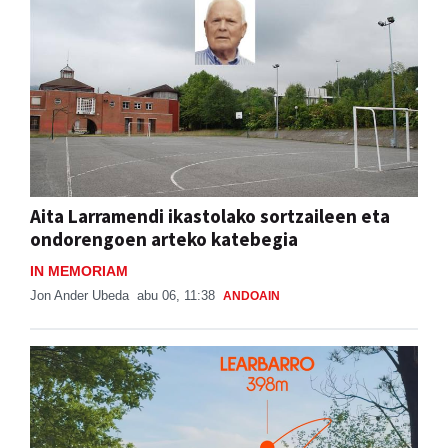
Aita Larramendi ikastolako sortzaileen eta
ondorengoen arteko katebegia
IN MEMORIAM
Jon Ander Ubeda
abu 06, 11:38
ANDOAIN