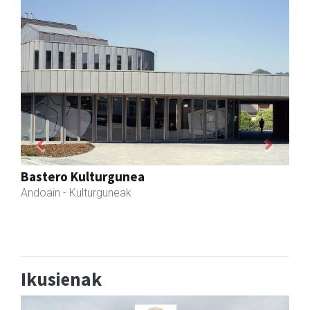
Previous
Next
Ondarreta taberna
Andoain
- Tabernak
Ikusienak