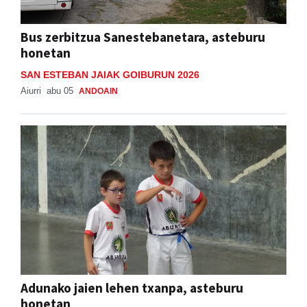
Bus zerbitzua Sanestebanetara, asteburu
honetan
SAN ESTEBAN JAIAK GOIBURUN 2026
Aiurri
abu 05
ANDOAIN
Adunako jaien lehen txanpa, asteburu
honetan