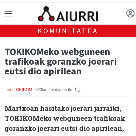
KOMUNITATEA
TOKIKOMeko webguneen
trafikoak goranzko joerari
eutsi dio apirilean
TOKIKOM
2020ko maiatzaren 6a
Martxoan hasitako joerari jarraiki,
TOKIKOMeko webguneen trafikoak
goranzko joerari eutsi dio apirilean,