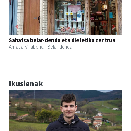
Previous
Next
Istuitza Garden
Andoain
- Lorezaintza
Ikusienak