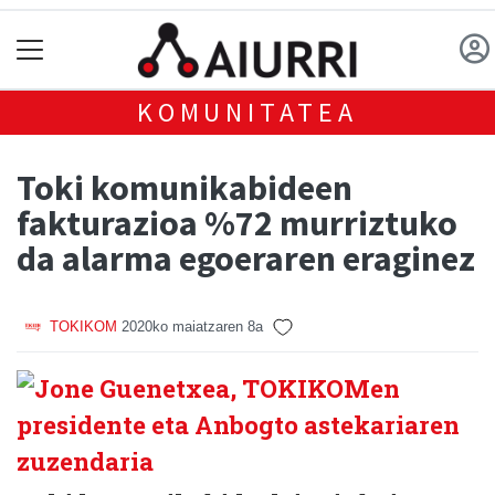
KOMUNITATEA
Toki komunikabideen
fakturazioa %72 murriztuko
da alarma egoeraren eraginez
TOKIKOM
2020ko maiatzaren 8a