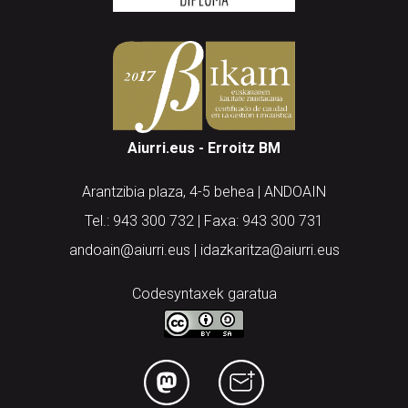
Aiurri.eus - Erroitz BM
Arantzibia plaza, 4-5 behea | ANDOAIN
Tel.: 943 300 732 | Faxa: 943 300 731
andoain@aiurri.eus | idazkaritza@aiurri.eus
Codesyntaxek garatua