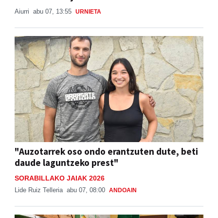
Aiurri
abu 07, 13:55
URNIETA
"Auzotarrek oso ondo erantzuten dute, beti
daude laguntzeko prest"
SORABILLAKO JAIAK 2026
Lide Ruiz Telleria
abu 07, 08:00
ANDOAIN