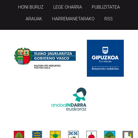
HONI BURUZ
LEGE OHARRA
PUBLIZITATEA
ARAUAK
HARREMANETARAKO
RSS