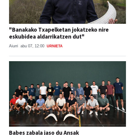
"Banakako Txapelketan jokatzeko nire
eskubidea aldarrikatzen dut"
Aiurri
abu 07, 12:00
URNIETA
Babes zabala jaso du Ansak