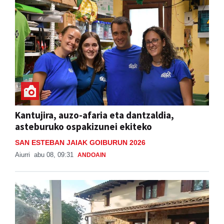
Kantujira, auzo-afaria eta dantzaldia,
asteburuko ospakizunei ekiteko
SAN ESTEBAN JAIAK GOIBURUN 2026
Aiurri
abu 08, 09:31
ANDOAIN