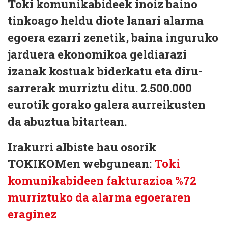
Toki komunikabideek inoiz baino
tinkoago heldu diote lanari alarma
egoera ezarri zenetik, baina inguruko
jarduera ekonomikoa geldiarazi
izanak kostuak biderkatu eta diru-
sarrerak murriztu ditu. 2.500.000
eurotik gorako galera aurreikusten
da abuztua bitartean.
Irakurri albiste hau osorik
TOKIKOMen webgunean:
Toki
komunikabideen fakturazioa %72
murriztuko da alarma egoeraren
eraginez