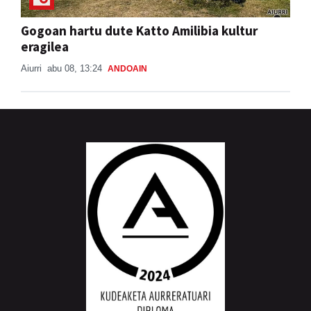
Gogoan hartu dute Katto Amilibia kultur
eragilea
Aiurri
abu 08, 13:24
ANDOAIN