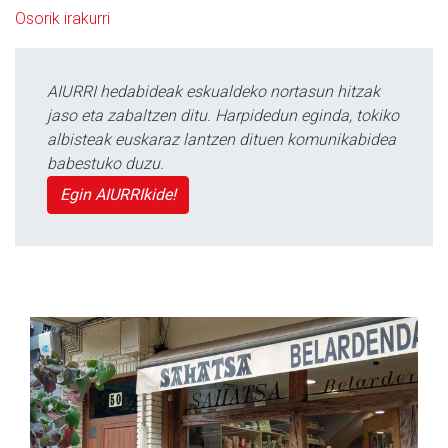
Osorik irakurri
AIURRI hedabideak eskualdeko nortasun hitzak
jaso eta zabaltzen ditu. Harpidedun eginda, tokiko
albisteak euskaraz lantzen dituen komunikabidea
babestuko duzu.
Egin AIURRIkide!