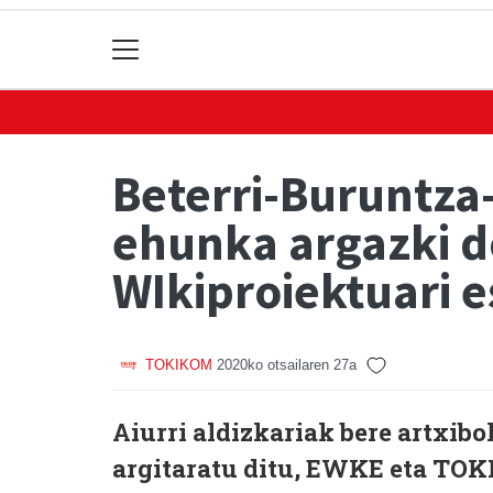
Beterri-Buruntz
ehunka argazki 
WIkiproiektuari e
TOKIKOM
2020ko otsailaren 27a
Aiurri aldizkariak bere artxibo
argitaratu ditu, EWKE eta TO