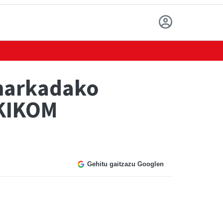
markadako
OKIKOM
Gehitu gaitzazu Googlen