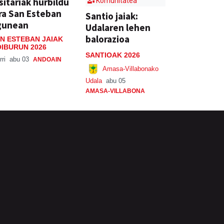
sitariak hurbildu
Komunitatea
ra San Esteban
Santio jaiak:
gunean
Udalaren lehen
balorazioa
N ESTEBAN JAIAK
IBURUN 2026
SANTIOAK 2026
rri
abu 03
ANDOAIN
Amasa-Villabonako
Udala
abu 05
AMASA-VILLABONA