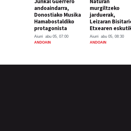
Junkal Guerrero
Naturan
andoaindarra,
murgiltzeko
Donostiako Musika
jarduerak,
Hamabostaldiko
Leizaran Bisitar
protagonista
Etxearen eskuti
Aiurri
abu 05, 07:00
Aiurri
abu 05, 08:30
ANDOAIN
ANDOAIN