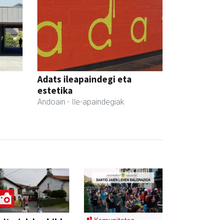
Adats ileapaindegi eta
estetika
Andoain
- Ile-apaindegiak