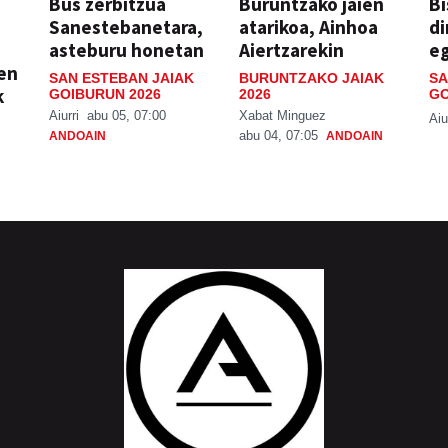
Bus zerbitzua
Buruntzako jaien
Bi
Sanestebanetara,
atarikoa, Ainhoa
di
asteburu honetan
Aiertzarekin
e
ien
SAN ESTEBAN JAIAK
BURUNTZAKO JAIAK
SA
k
GOIBURUN 2026
2026
GO
Aiurri
abu 05, 07:00
Xabat Minguez
Aiu
abu 04, 07:05
ANDOAIN
ANDOAIN