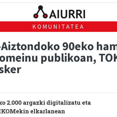
KOMUNITATEA
a-Aiztondoko 90eko ha
domeinu publikoan, T
sker
ko 2.000 argazki digitalizatu eta
KIKOMekin elkarlanean