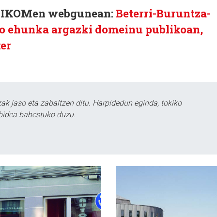
TOKIKOMen webgunean:
Beterri-Buruntza-
 ehunka argazki domeinu publikoan,
er
k jaso eta zabaltzen ditu. Harpidedun eginda, tokiko
bidea babestuko duzu.