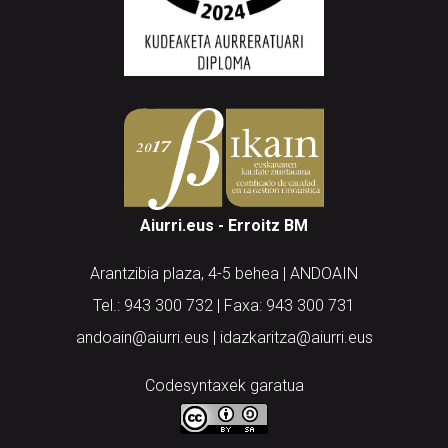
Aiurri.eus - Erroitz BM
Arantzibia plaza, 4-5 behea | ANDOAIN
Tel.: 943 300 732 | Faxa: 943 300 731
andoain@aiurri.eus | idazkaritza@aiurri.eus
Codesyntaxek garatua