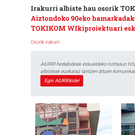
Irakurri albiste hau osorik 
Aiztondoko 90eko hamarkadako
TOKIKOM WIkiproiektuari esk
Osorik irakurri
AIURRI hedabideak eskualdeko nortasun hitza
albisteak euskaraz lantzen dituen komunika
Egin AIURRIkide!