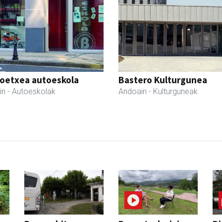
oetxea autoeskola
Bastero Kulturgunea
in
- Autoeskolak
Andoain
- Kulturguneak