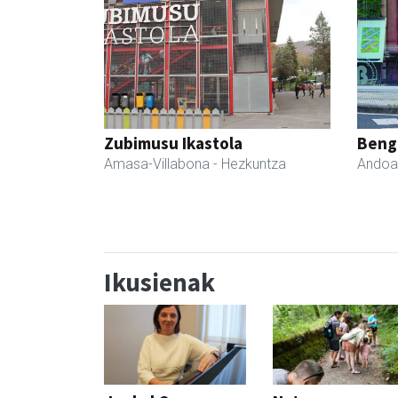
Zubimusu Ikastola
Beng
Amasa-Villabona
- Hezkuntza
Andoa
Ikusienak