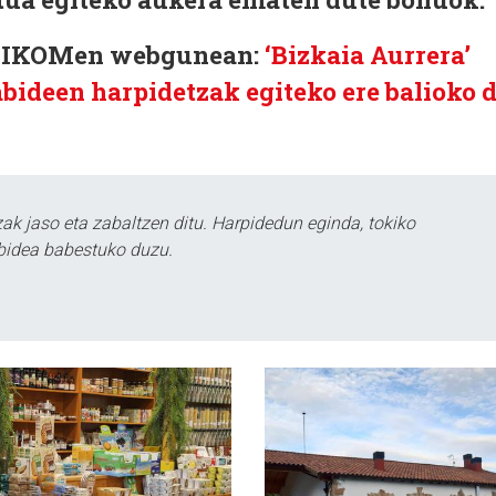
TOKIKOMen webgunean:
‘Bizkaia Aurrera’
ideen harpidetzak egiteko ere balioko 
k jaso eta zabaltzen ditu. Harpidedun eginda, tokiko
bidea babestuko duzu.