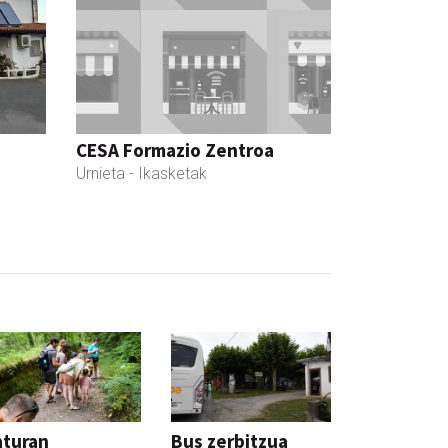
CESA Formazio Zentroa
Urnieta
- Ikasketak
aturan
Bus zerbitzua