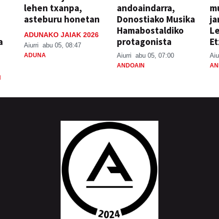
lehen txanpa,
andoaindarra,
mu
asteburu honetan
Donostiako Musika
ja
Hamabostaldiko
Le
ADUNAKO JAIAK 2026
a
protagonista
Et
Aiurri
abu 05, 08:47
ADUNA
Aiurri
abu 05, 07:00
Aiu
ANDOAIN
AN
N