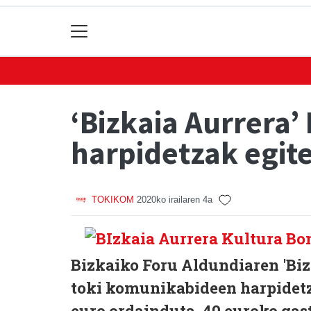
‘Bizkaia Aurrera
harpidetzak egite
TOKIKOM
2020ko irailaren 4a
Bizkaiko Foru Aldundiaren 'Bi
toki komunikabideen harpidetzak
euro ordainduta, 40 euroko gas