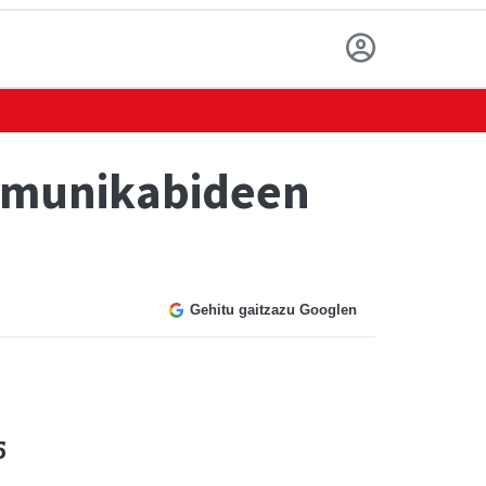
komunikabideen
Gehitu gaitzazu Googlen
5