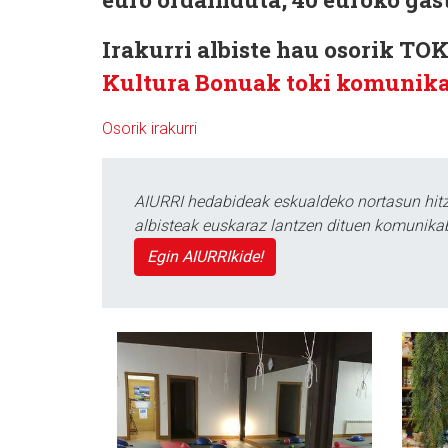
Irakurri albiste hau osorik 
Kultura Bonuak toki komunikab
Osorik irakurri
AIURRI hedabideak eskualdeko nortasun hitza
albisteak euskaraz lantzen dituen komunika
Egin AIURRIkide!