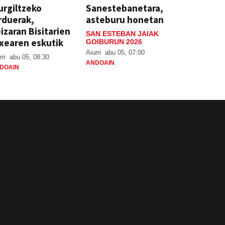
rgiltzeko
Sanestebanetara,
rduerak,
asteburu honetan
izaran Bisitarien
SAN ESTEBAN JAIAK
xearen eskutik
GOIBURUN 2026
Aiurri
abu 05, 07:00
rri
abu 05, 08:30
ANDOAIN
DOAIN