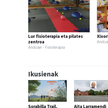
Lur fisioterapia eta pilates
Xixor
zentroa
Andoa
Andoain
- Fisioterapia
Ikusienak
Sorabilla Trail,
Aita Larramendi