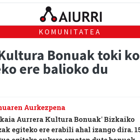
KOMUNITATEA
’ Kultura Bonuak toki 
ko ere balioko du
zkaia Aurrera Kultura Bonuak' Bizkaiko
 egiteko ere erabili ahal izango dira. 1
tua egiteko aukera ematen dute bonuok.