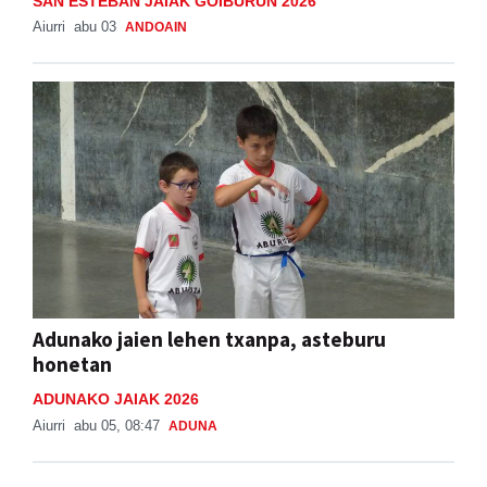
Bisitariak hurbildu dira San Esteban egunean
SAN ESTEBAN JAIAK GOIBURUN 2026
Aiurri
abu 03
ANDOAIN
Adunako jaien lehen txanpa, asteburu
honetan
ADUNAKO JAIAK 2026
Aiurri
abu 05, 08:47
ADUNA