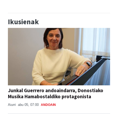
Zizurkil
- Arrandegiak
Ikusienak
Junkal Guerrero andoaindarra, Donostiako
Musika Hamabostaldiko protagonista
Aiurri
abu 05, 07:00
ANDOAIN