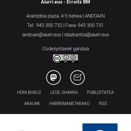
Aiurri.eus - Erroitz BM
Arantzibia plaza, 4-5 behea | ANDOAIN
Tel.: 943 300 732 | Faxa: 943 300 731
andoain@aiurri.eus | idazkaritza@aiurri.eus
Codesyntaxek garatua
HONI BURUZ
LEGE OHARRA
PUBLIZITATEA
ARAUAK
HARREMANETARAKO
RSS