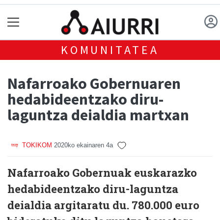
KOMUNITATEA
Nafarroako Gobernuaren
hedabideentzako diru-
laguntza deialdia martxan
TOKIKOM
2020ko ekainaren 4a
Nafarroako Gobernuak euskarazko
hedabideentzako diru-laguntza
deialdia argitaratu du. 780.000 euro