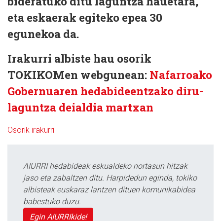
bideratuko ditu laguntza hauetara,
eta eskaerak egiteko epea 30
egunekoa da.
Irakurri albiste hau osorik
TOKIKOMen webgunean:
Nafarroako
Gobernuaren hedabideentzako diru-
laguntza deialdia martxan
Osorik irakurri
AIURRI hedabideak eskualdeko nortasun hitzak
jaso eta zabaltzen ditu. Harpidedun eginda, tokiko
albisteak euskaraz lantzen dituen komunikabidea
babestuko duzu.
Egin AIURRIkide!