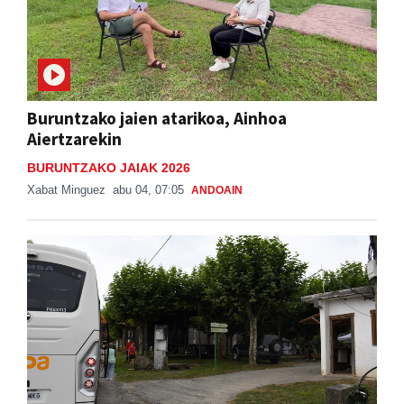
Buruntzako jaien atarikoa, Ainhoa
Aiertzarekin
BURUNTZAKO JAIAK 2026
Xabat Minguez
abu 04, 07:05
ANDOAIN