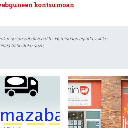
 webguneen kontsumoan
k jaso eta zabaltzen ditu. Harpidedun eginda, tokiko
bidea babestuko duzu.