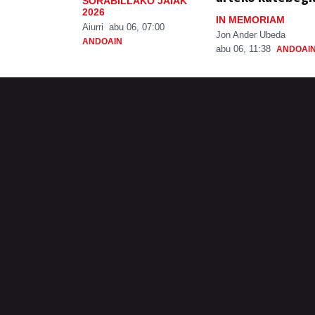
SORABILLAKO JAIAK
2026
IN MEMORIAM
Aiurri
abu 06, 07:00
Jon Ander Ubeda
ANDOAIN
abu 06, 11:38
ANDOAI