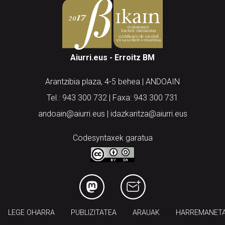
Aiurri.eus - Erroitz BM
Arantzibia plaza, 4-5 behea | ANDOAIN
Tel.: 943 300 732 | Faxa: 943 300 731
andoain@aiurri.eus | idazkaritza@aiurri.eus
Codesyntaxek garatua
LEGE OHARRA
PUBLIZITATEA
ARAUAK
HARREMANET