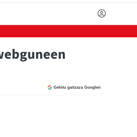
 webguneen
Gehitu gaitzazu Googlen