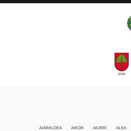
AIARALDEA
AIKOR
AIURRI
ALEA