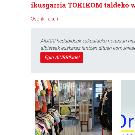
ikusgarria TOKIKOM taldeko
Osorik irakurri
AIURRI hedabideak eskualdeko nortasun hitza
albisteak euskaraz lantzen dituen komunika
Egin AIURRIkide!