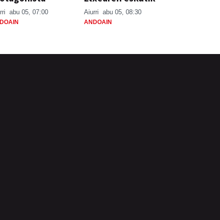
rri
abu 05, 07:00
Aiurri
abu 05, 08:30
DOAIN
ANDOAIN