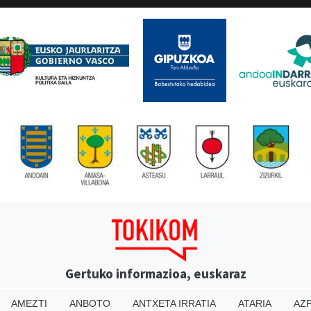
Gertuko informazioa, euskaraz
AMEZTI
ANBOTO
ANTXETA IRRATIA
ATARIA
AZP