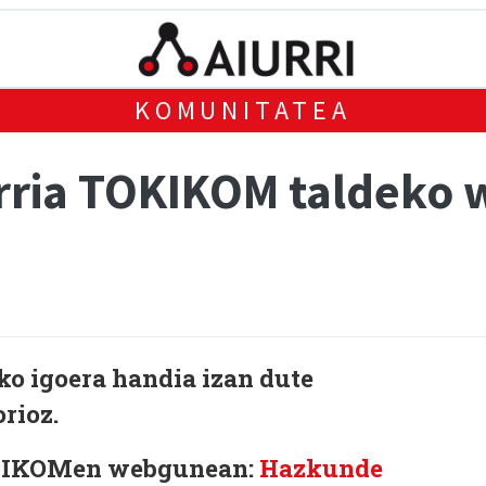
KOMUNITATEA
rria TOKIKOM taldeko
 igoera handia izan dute
rioz.
TOKIKOMen webgunean:
Hazkunde