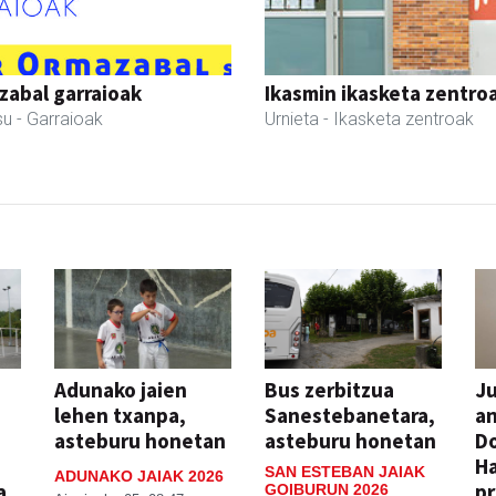
abal garraioak
Ikasmin ikasketa zentro
su
- Garraioak
Urnieta
- Ikasketa zentroak
Adunako jaien
Bus zerbitzua
Ju
lehen txanpa,
Sanestebanetara,
an
asteburu honetan
asteburu honetan
Do
H
SAN ESTEBAN JAIAK
ADUNAKO JAIAK 2026
a
pr
GOIBURUN 2026