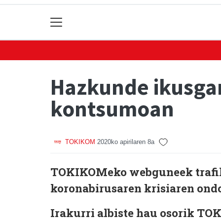
Hazkunde ikusga
kontsumoan
TOKIKOM
2020ko apirilaren 8a
TOKIKOMeko webguneek trafiko
koronabirusaren krisiaren ondo
Irakurri albiste hau osorik 