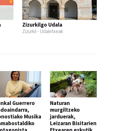
a
Zizurkilgo Udala
Zizurkil
- Udaletxeak
nkal Guerrero
Naturan
doaindarra,
murgiltzeko
nostiako Musika
jarduerak,
amabostaldiko
Leizaran Bisitarien
otagonista
Etxearen eskutik