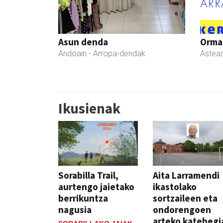
Asun denda
Ormaz
Andoain
- Arropa-dendak
Astea
Ikusienak
Sorabilla Trail,
Aita Larramendi
aurtengo jaietako
ikastolako
berrikuntza
sortzaileen eta
nagusia
ondorengoen
arteko katebegi