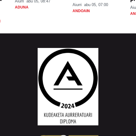
Aiurri
abu 05, 08:47
Aiurri
abu 05, 07:00
ADUNA
Aiu
ANDOAIN
AN
N