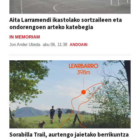
Aita Larramendi ikastolako sortzaileen eta
ondorengoen arteko katebegia
IN MEMORIAM
Jon Ander Ubeda
abu 06, 11:38
ANDOAIN
Sorabilla Trail, aurtengo jaietako berrikuntza