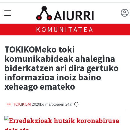
KOMUNITATEA
TOKIKOMeko toki
komunikabideak ahalegina
biderkatzen ari dira gertuko
informazioa inoiz baino
xeheago emateko
TOKIKOM
2020ko martxoaren 24a