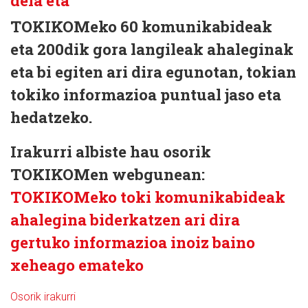
TOKIKOMeko 60 komunikabideak
eta 200dik gora langileak ahaleginak
eta bi egiten ari dira egunotan, tokian
tokiko informazioa puntual jaso eta
hedatzeko.
Irakurri albiste hau osorik
TOKIKOMen webgunean:
TOKIKOMeko toki komunikabideak
ahalegina biderkatzen ari dira
gertuko informazioa inoiz baino
xeheago emateko
Osorik irakurri