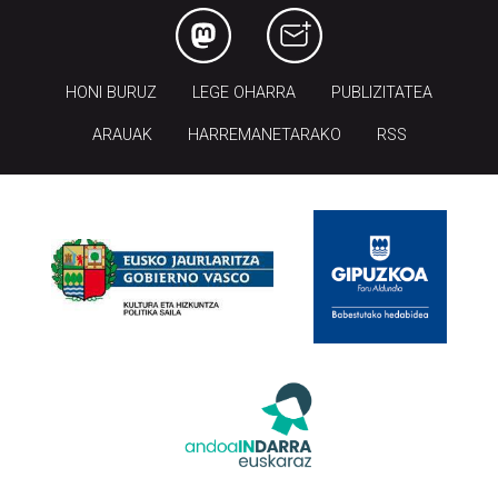
HONI BURUZ
LEGE OHARRA
PUBLIZITATEA
ARAUAK
HARREMANETARAKO
RSS