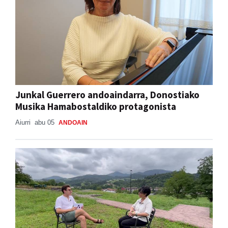
Junkal Guerrero andoaindarra, Donostiako
Musika Hamabostaldiko protagonista
Aiurri
abu 05
ANDOAIN