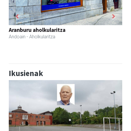
Previous
Next
AMC Mecanocaucho
Asteasu
- Industria hornidurak
Ikusienak