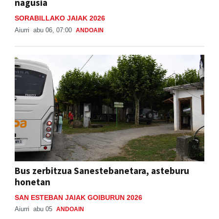
nagusia
SORABILLAKO JAIAK 2026
Aiurri
abu 06, 07:00
ANDOAIN
Bus zerbitzua Sanestebanetara, asteburu
honetan
SAN ESTEBAN JAIAK GOIBURUN 2026
Aiurri
abu 05
ANDOAIN