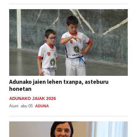
Adunako jaien lehen txanpa, asteburu
honetan
ADUNAKO JAIAK 2026
Aiurri
abu 05
ADUNA