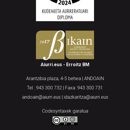
Aiurri.eus - Erroitz BM
Arantzibia plaza, 4-5 behea | ANDOAIN
Tel.: 943 300 732 | Faxa: 943 300 731
andoain@aiurri.eus | idazkaritza@aiurri.eus
Codesyntaxek garatua