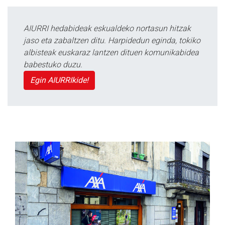
AIURRI hedabideak eskualdeko nortasun hitzak
jaso eta zabaltzen ditu. Harpidedun eginda, tokiko
albisteak euskaraz lantzen dituen komunikabidea
babestuko duzu.
Egin AIURRIkide!