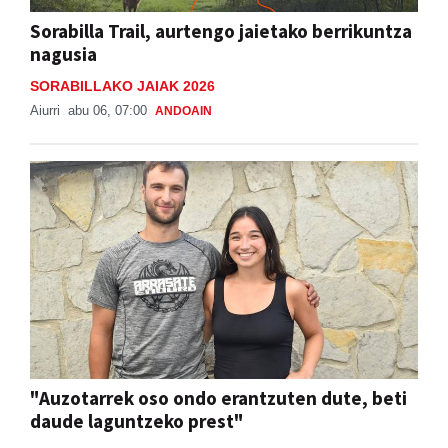
Sorabilla Trail, aurtengo jaietako berrikuntza
nagusia
SORABILLAKO JAIAK 2026
Aiurri
abu 06, 07:00
ANDOAIN
"Auzotarrek oso ondo erantzuten dute, beti
daude laguntzeko prest"