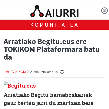
KOMUNITATEA
Arratiako Begitu.eus ere
TOKIKOM Plataformara batu
da
TOKIKOM
2021eko uztailaren 1a
Arratiako Begitu hamaboskariak
gaur bertan jarri du martxan bere