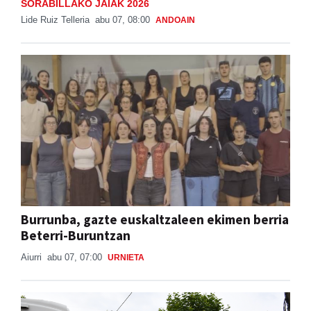
SORABILLAKO JAIAK 2026
Lide Ruiz Telleria
abu 07, 08:00
ANDOAIN
Burrunba, gazte euskaltzaleen ekimen berria
Beterri-Buruntzan
Aiurri
abu 07, 07:00
URNIETA