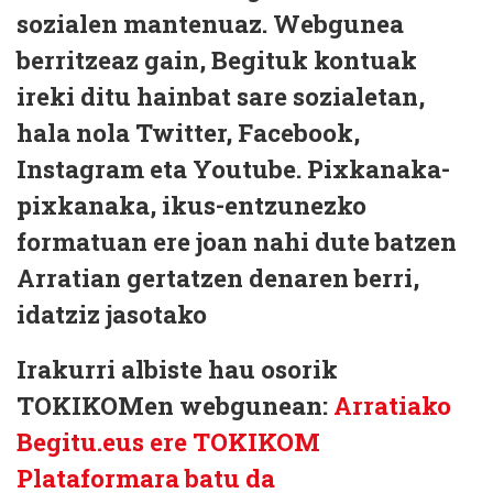
sozialen mantenuaz. Webgunea
berritzeaz gain, Begituk kontuak
ireki ditu hainbat sare sozialetan,
hala nola Twitter, Facebook,
Instagram eta Youtube. Pixkanaka-
pixkanaka, ikus-entzunezko
formatuan ere joan nahi dute batzen
Arratian gertatzen denaren berri,
idatziz jasotako
Irakurri albiste hau osorik
TOKIKOMen webgunean:
Arratiako
Begitu.eus ere TOKIKOM
Plataformara batu da