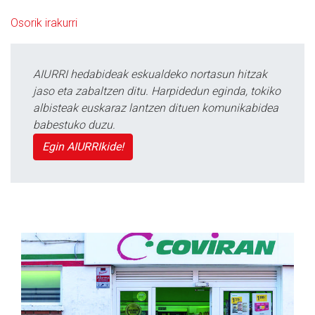
Osorik irakurri
AIURRI hedabideak eskualdeko nortasun hitzak
jaso eta zabaltzen ditu. Harpidedun eginda, tokiko
albisteak euskaraz lantzen dituen komunikabidea
babestuko duzu.
Egin AIURRIkide!