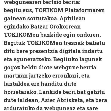
webgunearen bertsio berria:
begitu.eus, TOKIKOM Plataformaren
gainean sortutakoa. Apirilean
egindako Batzar Orokorrean
TOKIKOMen bazkide egin ondoren,
Begituk TOKIKOMen tresnak baliatu
ditu bere presentzia digitala indartu
eta eguneratzeko. Begituko lagunek
gogoz heldu diote webgune berria
martxan jartzeko erronkari, eta
lantaldea ere handitu dute
horretarako. Lankide berri bat gehitu
dute taldean, Asier Abrisketa, eta bera
arduratuko da webguneaz eta sare