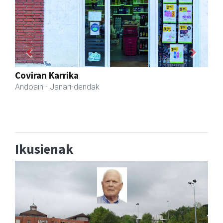
Previous
Next
Mendi autoeskola
Andoain
- Autoeskolak
Ikusienak