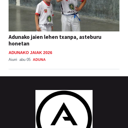
Adunako jaien lehen txanpa, asteburu
honetan
ADUNAKO JAIAK 2026
Aiurri
abu 05
ADUNA