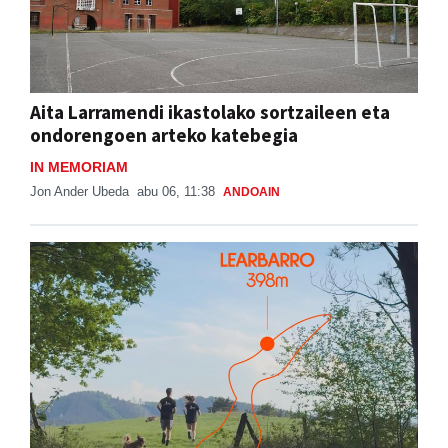
Aita Larramendi ikastolako sortzaileen eta
ondorengoen arteko katebegia
IN MEMORIAM
Jon Ander Ubeda
abu 06, 11:38
ANDOAIN