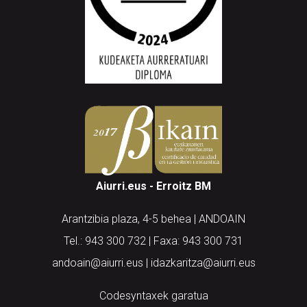
Aiurri.eus - Erroitz BM
Arantzibia plaza, 4-5 behea | ANDOAIN
Tel.: 943 300 732 | Faxa: 943 300 731
andoain@aiurri.eus | idazkaritza@aiurri.eus
Codesyntaxek garatua