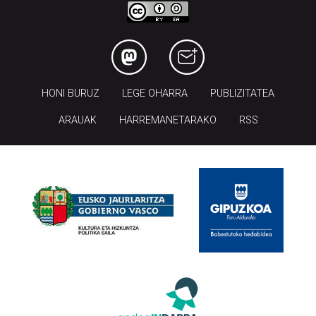
HONI BURUZ
LEGE OHARRA
PUBLIZITATEA
ARAUAK
HARREMANETARAKO
RSS