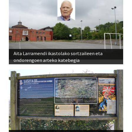
Aita Larramendi ikastolako sortzaileen eta
ondorengoen arteko katebegia