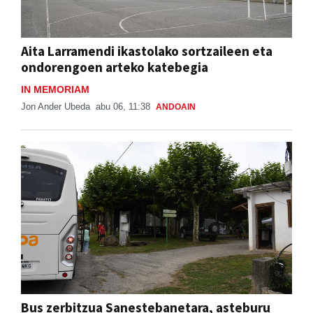
Aita Larramendi ikastolako sortzaileen eta
ondorengoen arteko katebegia
IN MEMORIAM
Jon Ander Ubeda
abu 06, 11:38
ANDOAIN
Bus zerbitzua Sanestebanetara, asteburu