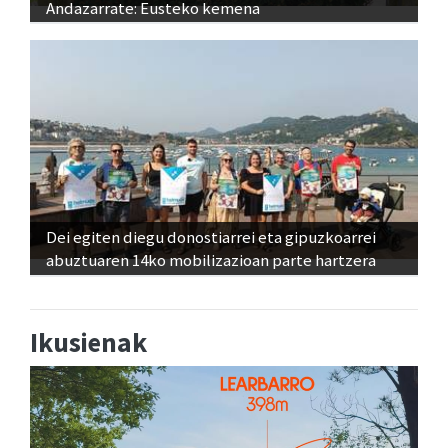
Andazarrate: Eusteko kemena
Dei egiten diegu donostiarrei eta gipuzkoarrei
abuztuaren 14ko mobilizazioan parte hartzera
Ikusienak