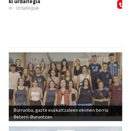
Zubeldia arrain eta mariskoa
Zizurkil
- Arrandegiak
Burrunba, gazte euskaltzaleen ekimen berria
Beterri-Buruntzan