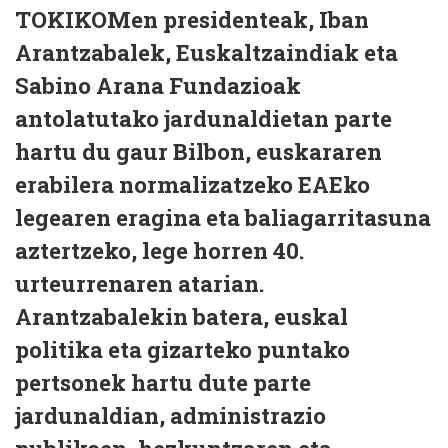
TOKIKOMen presidenteak, Iban
Arantzabalek, Euskaltzaindiak eta
Sabino Arana Fundazioak
antolatutako jardunaldietan parte
hartu du gaur Bilbon, euskararen
erabilera normalizatzeko EAEko
legearen eragina eta baliagarritasuna
aztertzeko, lege horren 40.
urteurrenaren atarian.
Arantzabalekin batera, euskal
politika eta gizarteko puntako
pertsonek hartu dute parte
jardunaldian, administrazio