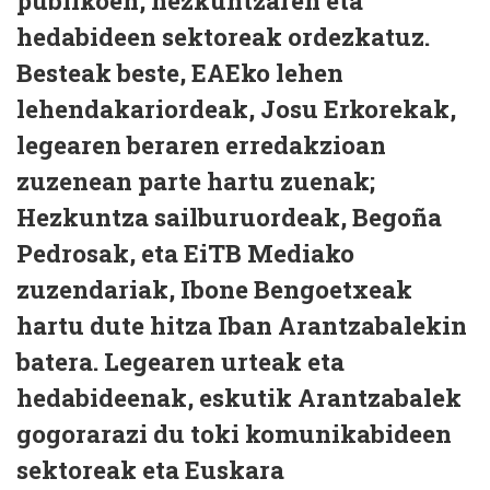
publikoen, hezkuntzaren eta
hedabideen sektoreak ordezkatuz.
Besteak beste, EAEko lehen
lehendakariordeak, Josu Erkorekak,
legearen beraren erredakzioan
zuzenean parte hartu zuenak;
Hezkuntza sailburuordeak, Begoña
Pedrosak, eta EiTB Mediako
zuzendariak, Ibone Bengoetxeak
hartu dute hitza Iban Arantzabalekin
batera. Legearen urteak eta
hedabideenak, eskutik Arantzabalek
gogorarazi du toki komunikabideen
sektoreak eta Euskara