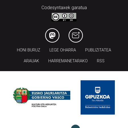
Codesyntaxek garatua
HONI BURUZ
LEGE OHARRA
PUBLIZITATEA
ARAUAK
HARREMANETARAKO
RSS