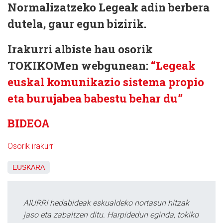
Normalizatzeko Legeak adin berbera
dutela, gaur egun bizirik.
Irakurri albiste hau osorik
TOKIKOMen webgunean:
“Legeak
euskal komunikazio sistema propio
eta burujabea babestu behar du”
BIDEOA
Osorik irakurri
EUSKARA
AIURRI hedabideak eskualdeko nortasun hitzak
jaso eta zabaltzen ditu. Harpidedun eginda, tokiko