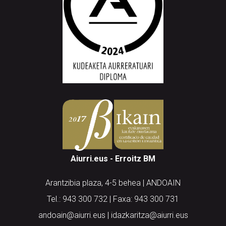
Aiurri.eus - Erroitz BM
Arantzibia plaza, 4-5 behea | ANDOAIN
Tel.: 943 300 732 | Faxa: 943 300 731
andoain@aiurri.eus | idazkaritza@aiurri.eus