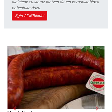
albisteak euskaraz lantzen dituen komunikabidea
babestuko duzu.
Egin AIURRIkide!
Previous
Next