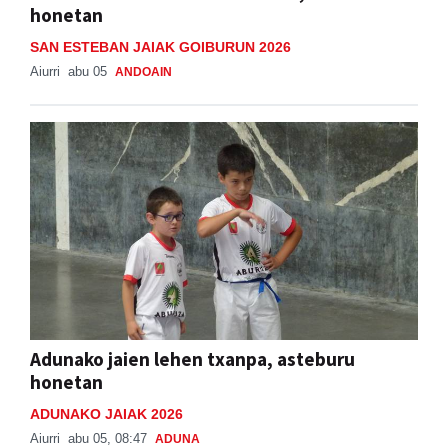
honetan
SAN ESTEBAN JAIAK GOIBURUN 2026
Aiurri
abu 05
ANDOAIN
Adunako jaien lehen txanpa, asteburu
honetan
ADUNAKO JAIAK 2026
Aiurri
abu 05, 08:47
ADUNA