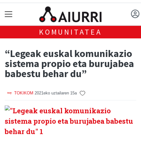
KOMUNITATEA
“Legeak euskal komunikazio
sistema propio eta burujabea
babestu behar du”
TOKIKOM
2021eko uztailaren 15a