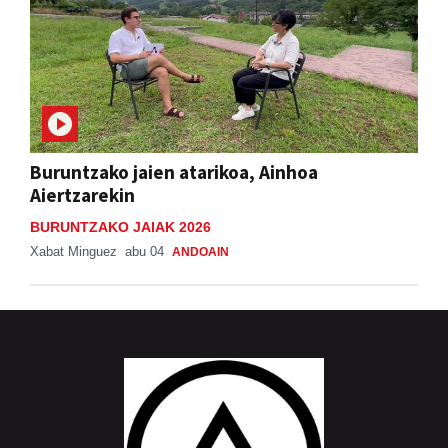
Buruntzako jaien atarikoa, Ainhoa
Aiertzarekin
BURUNTZAKO JAIAK 2026
Xabat Minguez
abu 04
ANDOAIN