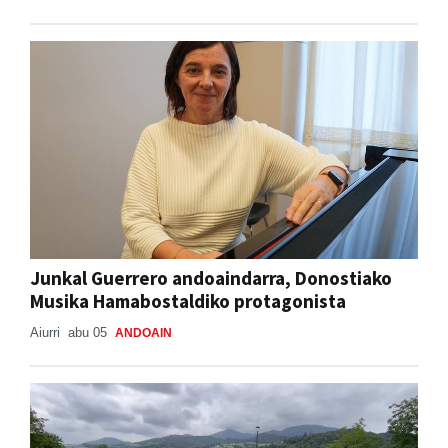
Junkal Guerrero andoaindarra, Donostiako
Musika Hamabostaldiko protagonista
Aiurri
abu 05
ANDOAIN