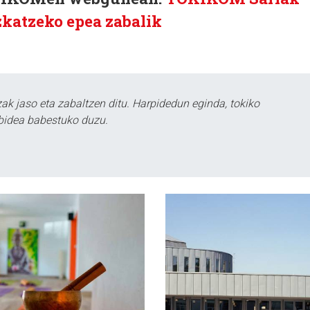
zkatzeko epea zabalik
k jaso eta zabaltzen ditu. Harpidedun eginda, tokiko
bidea babestuko duzu.