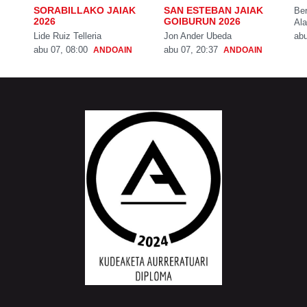
SORABILLAKO JAIAK
SAN ESTEBAN JAIAK
Be
2026
GOIBURUN 2026
Ala
Lide Ruiz Telleria
Jon Ander Ubeda
abu
abu 07, 08:00
abu 07, 20:37
ANDOAIN
ANDOAIN