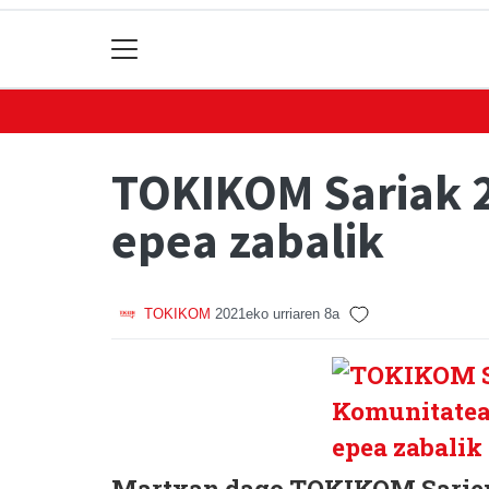
TOKIKOM Sariak 2
epea zabalik
TOKIKOM
2021eko urriaren 8a
Martxan dago TOKIKOM Sarien s