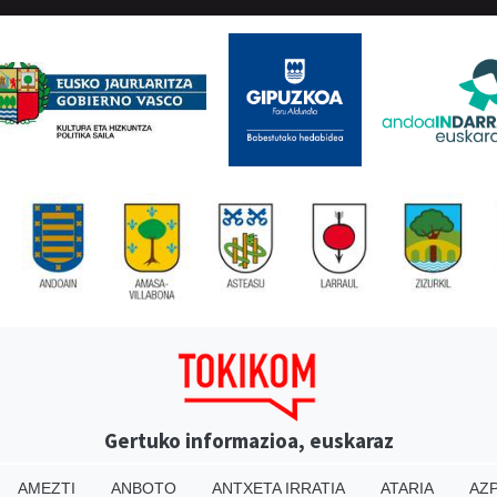
Gertuko informazioa, euskaraz
AMEZTI
ANBOTO
ANTXETA IRRATIA
ATARIA
AZP