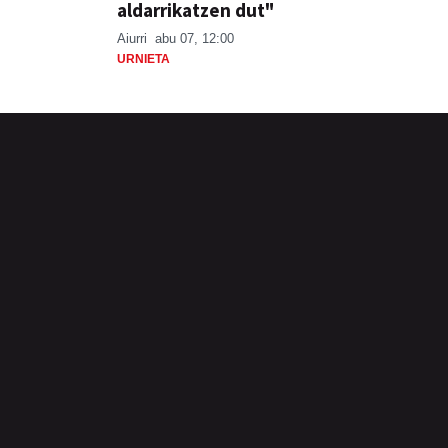
aldarrikatzen dut"
Aiurri
abu 07, 12:00
URNIETA