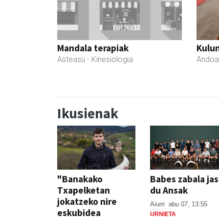
Mandala terapiak
Kulu
Asteasu
- Kinesiologia
Andoa
Ikusienak
"Banakako
Babes zabala ja
Txapelketan
du Ansak
jokatzeko nire
Aiurri
abu 07, 13:55
eskubidea
URNIETA