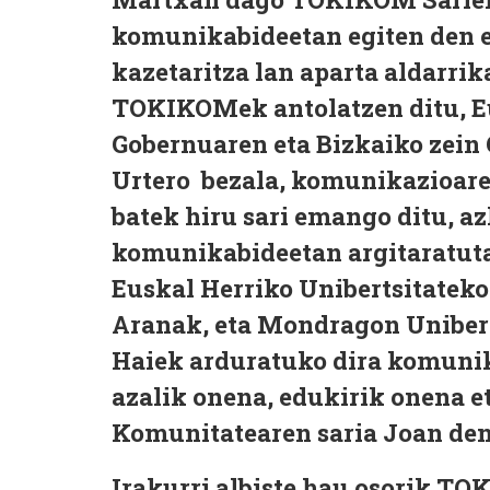
komunikabideetan egiten den e
kazetaritza lan aparta aldarrik
TOKIKOMek antolatzen ditu, Eu
Gobernuaren eta Bizkaiko zein
Urtero bezala, komunikazioar
batek hiru sari emango ditu, a
komunikabideetan argitaratuta
Euskal Herriko Unibertsitateko
Aranak, eta Mondragon Unibert
Haiek arduratuko dira komunik
azalik onena, edukirik onena e
Komunitatearen saria Joan den 
Irakurri albiste hau osorik 