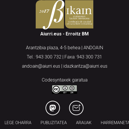
Aiurri.eus - Erroitz BM
Arantzibia plaza, 4-5 behea | ANDOAIN
Tel.: 943 300 732 | Faxa: 943 300 731
andoain@aiurri.eus | idazkaritza@aiurri.eus
Codesyntaxek garatua
LEGE OHARRA
PUBLIZITATEA
ARAUAK
HARREMANET