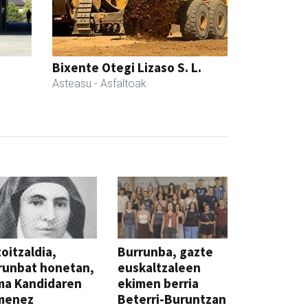
Bixente Otegi Lizaso S. L.
Asteasu
- Asfaltoak
oitzaldia,
Burrunba, gazte
runbat honetan,
euskaltzaleen
ma Kandidaren
ekimen berria
menez
Beterri-Buruntzan