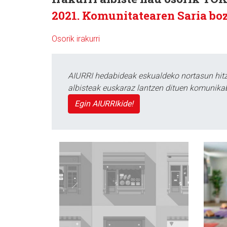
2021. Komunitatearen Saria bo
Osorik irakurri
AIURRI hedabideak eskualdeko nortasun hitza
albisteak euskaraz lantzen dituen komunika
Egin AIURRIkide!