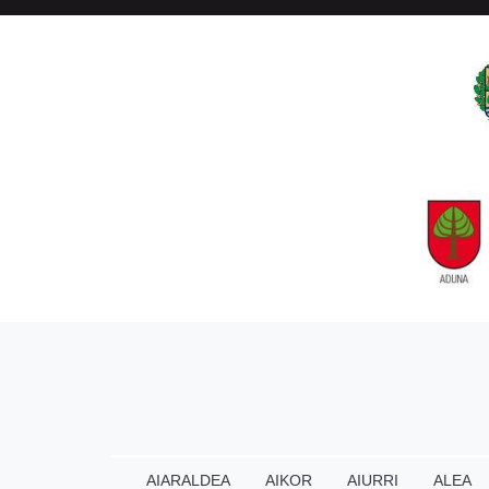
AIARALDEA
AIKOR
AIURRI
ALEA