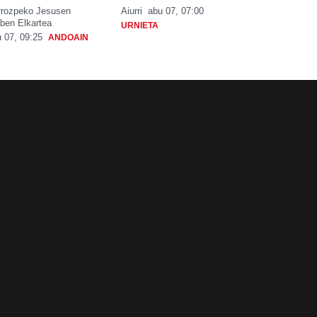
rrozpeko Jesusen
Aiurri
abu 07, 07:00
ben Elkartea
URNIETA
 07, 09:25
ANDOAIN