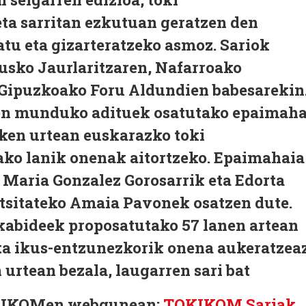
ta sarritan ezkutuan geratzen den
atu eta gizarteratzeko asmoz. Sariok
sko Jaurlaritzaren, Nafarroako
 Gipuzkoako Foru Aldundien babesarekin
en munduko adituek osatutako epaimaha
zken urtean euskarazko toki
ko lanik onenak aitortzeko. Epaimahaia
 Maria Gonzalez Gorosarrik eta Edorta
sitateko Amaia Pavonek osatzen dute.
abideek proposatutako 57 lanen artean
ta ikus-entzunezkorik onena aukeratzeaz
urtean bezala, laugarren sari bat
TOKIKOMen webgunean:
TOKIKOM Sariak