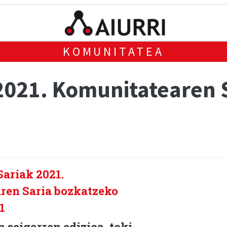
KOMUNITATEA
021. Komunitatearen 
eigarren edizioa, toki